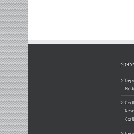
SON Y
Depr
Nedi
Geri
Kesm
Geri
Bası