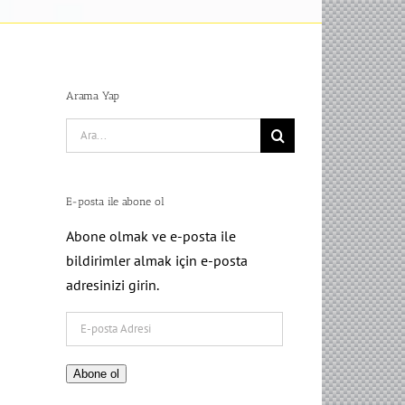
Arama Yap
Search
for:
E-posta ile abone ol
Abone olmak ve e-posta ile
bildirimler almak için e-posta
adresinizi girin.
E-
posta
Adresi
Abone ol