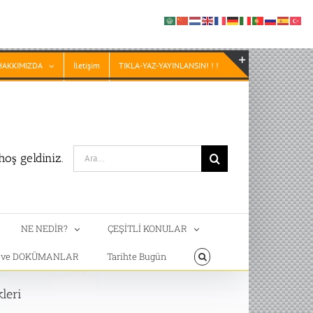
HAKKIMIZDA
İletişim
TIKLA-YAZ-YAYINLANSIN! ! !
Toggle
Sliding
Bar
Area
Search
oş geldiniz.
for:
NE NEDİR?
ÇEŞİTLİ KONULAR
T ve DOKÜMANLAR
Tarihte Bugün
leri