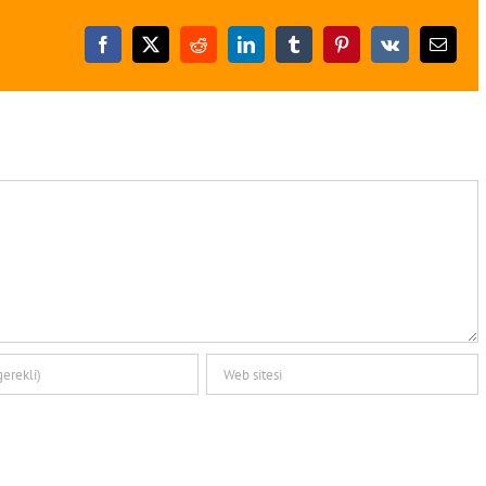
Facebook
X
Reddit
LinkedIn
Tumblr
Pinterest
Vk
E-
posta