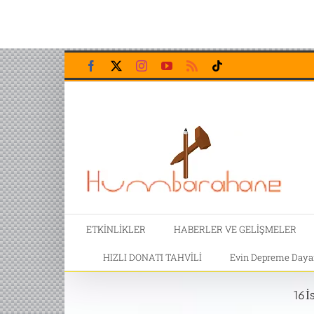
Skip
Facebook
X
Instagram
YouTube
Rss
Tiktok
to
content
ETKİNLİKLER
HABERLER VE GELİŞMELER
HIZLI DONATI TAHVİLİ
Evin Depreme Dayanı
16İ