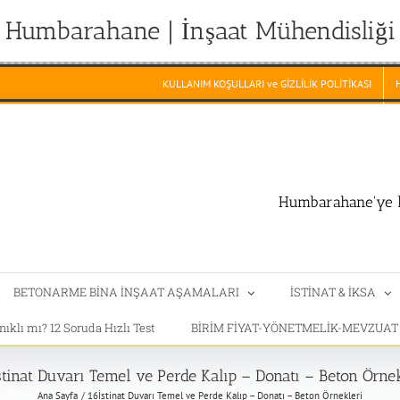
Humbarahane | İnşaat Mühendisliği
KULLANIM KOŞULLARI ve GİZLİLİK POLİTİKASI
Humbarahane'ye h
BETONARME BİNA İNŞAAT AŞAMALARI
İSTİNAT & İKSA
klı mı? 12 Soruda Hızlı Test
BİRİM FİYAT-YÖNETMELİK-MEVZUA
stinat Duvarı Temel ve Perde Kalıp – Donatı – Beton Örnek
Ana Sayfa
16İstinat Duvarı Temel ve Perde Kalıp – Donatı – Beton Örnekleri