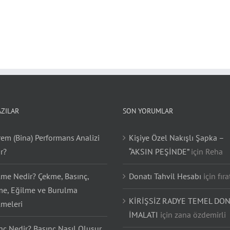
AZILAR
SON YORUMLAR
em (Bina) Performans Analizi
Kişiye Özel Nakışlı Şapka –
r?
“AKSIN PEŞİNDE”
için
Reha
lme Nedir? Çekme, Basınç,
Donatı Tahvil Hesabı
için
fıra
e, Eğilme ve Burulma
KİRİŞSİZ RADYE TEMEL DON
lmeleri
İMALATI
için
zana özdemirli
nç Nedir? Basınç Nasıl Oluşur