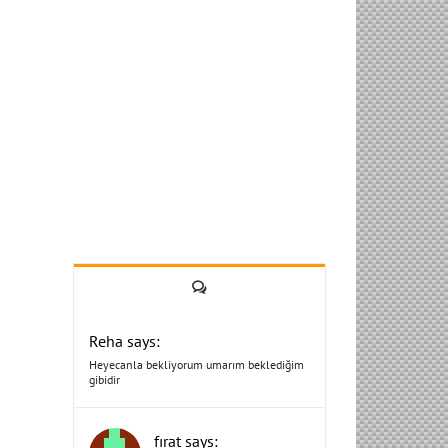
Yorum
Reha says:
Heyecanla bekliyorum umarım beklediğim
gibidir
fırat says: