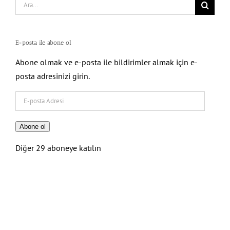
Search
for:
E-posta ile abone ol
Abone olmak ve e-posta ile bildirimler almak için e-
posta adresinizi girin.
E-
posta
Adresi
Abone ol
Diğer 29 aboneye katılın