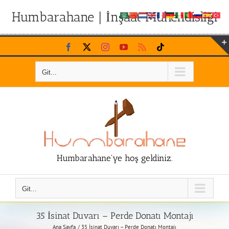
Humbarahane | İnşaat Mühendisliği
Skip
Facebook
X
Instagram
YouTube
Rss
Tiktok
to
content
Git...
Humbarahane'ye hoş geldiniz.
Git...
35 İsinat Duvarı – Perde Donatı Montajı
Ana Sayfa
35 İsinat Duvarı – Perde Donatı Montajı