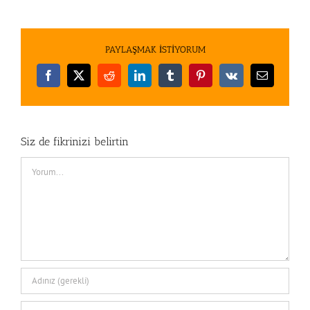
PAYLAŞMAK İSTİYORUM
Facebook
X
Reddit
LinkedIn
Tumblr
Pinterest
Vk
E-
posta
Siz de fikrinizi belirtin
Comment