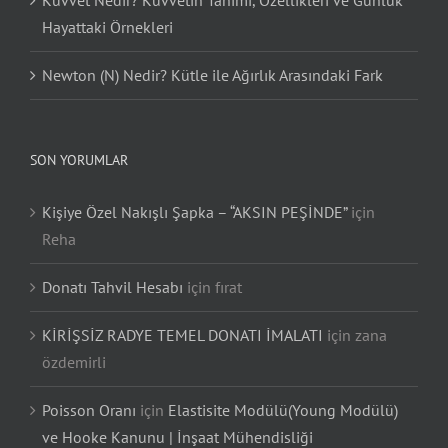
Kuvvet Nedir? Kuvvetin Tanımı, Özellikleri ve Günlük
Hayattaki Örnekleri
Newton (N) Nedir? Kütle ile Ağırlık Arasındaki Fark
SON YORUMLAR
Kişiye Özel Nakışlı Şapka – “AKSIN PEŞİNDE”
için
Reha
Donatı Tahvil Hesabı
için
fırat
KİRİŞSİZ RADYE TEMEL DONATI İMALATI
için
zana
özdemirli
Poisson Oranı
için
Elastisite Modülü(Young Modülü)
ve Hooke Kanunu | İnşaat Mühendisliği