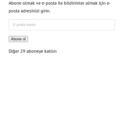
Abone olmak ve e-posta ile bildirimler almak için e-
posta adresinizi girin.
E-
posta
Adresi
Abone ol
Diğer 29 aboneye katılın