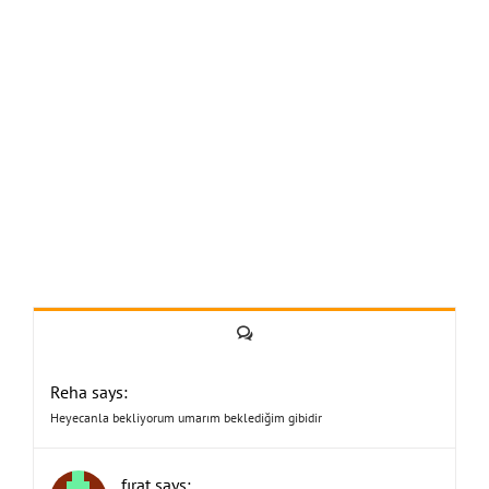
Yorum
Reha says:
Heyecanla bekliyorum umarım beklediğim gibidir
fırat says: