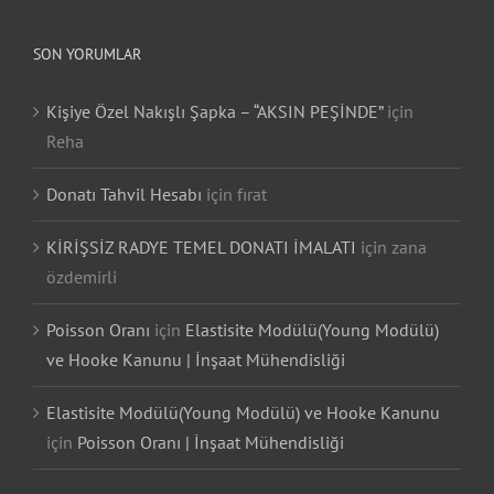
SON YORUMLAR
Kişiye Özel Nakışlı Şapka – “AKSIN PEŞİNDE”
için
Reha
Donatı Tahvil Hesabı
için
fırat
KİRİŞSİZ RADYE TEMEL DONATI İMALATI
için
zana
özdemirli
Poisson Oranı
için
Elastisite Modülü(Young Modülü)
ve Hooke Kanunu | İnşaat Mühendisliği
Elastisite Modülü(Young Modülü) ve Hooke Kanunu
için
Poisson Oranı | İnşaat Mühendisliği