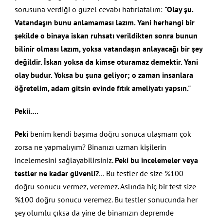
sorusuna verdiği o güzel cevabı hatırlatalım:
"Olay şu.
Vatandaşın bunu anlamaması lazım. Yani herhangi bir
şekilde o binaya iskan ruhsatı verildikten sonra bunun
bilinir olması lazım, yoksa vatandaşın anlayacağı bir şey
değildir. İskan yoksa da kimse oturamaz demektir. Yani
olay budur. Yoksa bu şuna geliyor; o zaman insanlara
öğretelim, adam gitsin evinde fıtık ameliyatı yapsın."
Pekii….
Peki
benim kendi başıma doğru sonuca ulaşmam çok
zorsa ne yapmalıyım? Binanızı uzman kişilerin
incelemesini sağlayabilirsiniz.
Peki bu incelemeler veya
testler ne kadar güvenli?
… Bu testler de size %100
doğru sonucu vermez, veremez. Aslında hiç bir test size
%100 doğru sonucu veremez. Bu testler sonucunda her
şey olumlu çıksa da yine de binanızın depremde