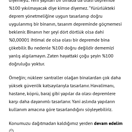
diyemeyiz. Yeni yapılan bir binada da olası depremde
%100 yıkılmayacak diye kimse diyemez. "Yürürlükteki
deprem yönetmeliğine uygun tasarlanıp doğru
uygulanmış bir binanın, tasarım depreminde göçmemesi
beklenir. Binanın her şeyi dört dörtlük olsa dahi
%0,00001 ihtimal de olsa olası bir depremde bina
çökebilir. Bu nedenle %100 doğru değildir dememizi
yanlış algılamayın. Zaten hayattaki çoğu şeyin %100
doğruluğu yoktur.
Örneğin; nükleer santraller olağan binalardan çok daha
yüksek güvenlik katsayılarıyla tasarlanır. Havalimanı,
hastane, köprü, baraj gibi yapılar da olası depremlere
karşı daha dayanımlı tasarlanır. Yani aslında yapıların
kullanım amacına göre tasarlandığını söyleyebiliriz.
Konumuzu dağıtmadan kaldığımız yerden
devam edelim
🙂