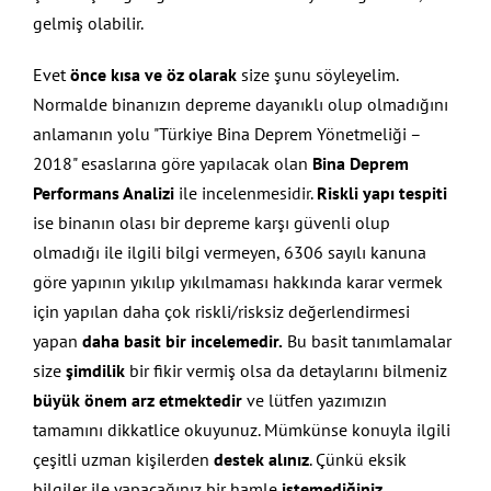
gelmiş olabilir.
Evet
önce kısa ve öz olarak
size şunu söyleyelim.
Normalde binanızın depreme dayanıklı olup olmadığını
anlamanın yolu "Türkiye Bina Deprem Yönetmeliği –
2018" esaslarına göre yapılacak olan
Bina Deprem
Performans Analizi
ile incelenmesidir.
Riskli yapı tespiti
ise binanın olası bir depreme karşı güvenli olup
olmadığı ile ilgili bilgi vermeyen, 6306 sayılı kanuna
göre yapının yıkılıp yıkılmaması hakkında karar vermek
için yapılan daha çok riskli/risksiz değerlendirmesi
yapan
daha basit bir incelemedir.
Bu basit tanımlamalar
size
şimdilik
bir fikir vermiş olsa da detaylarını bilmeniz
büyük önem arz etmektedir
ve lütfen yazımızın
tamamını dikkatlice okuyunuz. Mümkünse konuyla ilgili
çeşitli uzman kişilerden
destek alınız
. Çünkü eksik
bilgiler ile yapacağınız bir hamle
istemediğiniz