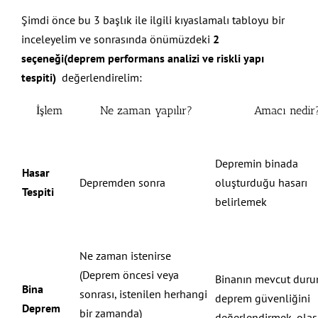
Şimdi önce bu 3 başlık ile ilgili kıyaslamalı tabloyu bir
inceleyelim ve sonrasında önümüzdeki
2
seçeneği(deprem performans analizi ve riskli yapı
tespiti)
değerlendirelim:
İşlem
Ne zaman yapılır?
Amacı nedir
Depremin binada
Hasar
Depremden sonra
oluşturduğu hasarı
Tespiti
belirlemek
Ne zaman istenirse
(Deprem öncesi veya
Binanın mevcut dur
Bina
sonrası, istenilen herhangi
deprem güvenliğini
Deprem
bir zamanda)
değerlendirmek, olası