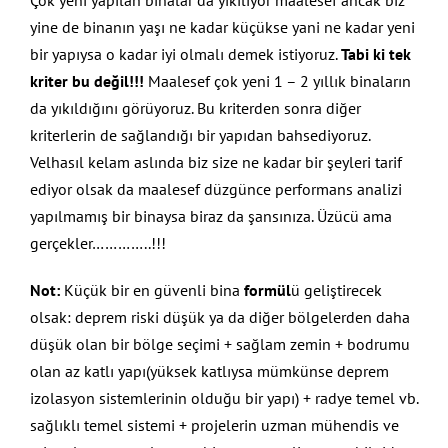
Çok yeni yapılan binalar da yıkılıyor maalesef ancak biz
yine de binanın yaşı ne kadar küçükse yani ne kadar yeni
bir yapıysa o kadar iyi olmalı demek istiyoruz.
Tabi ki tek
kriter bu değil!!!
Maalesef çok yeni 1 – 2 yıllık binaların
da yıkıldığını görüyoruz. Bu kriterden sonra diğer
kriterlerin de sağlandığı bir yapıdan bahsediyoruz.
Velhasıl kelam aslında biz size ne kadar bir şeyleri tarif
ediyor olsak da maalesef düzgünce performans analizi
yapılmamış bir binaysa biraz da şansınıza. Üzücü ama
gerçekler…………..!!!
Not:
Küçük bir en güvenli bina
formül
ü geliştirecek
olsak: deprem riski düşük ya da diğer bölgelerden daha
düşük olan bir bölge seçimi + sağlam zemin + bodrumu
olan az katlı yapı(yüksek katlıysa mümkünse deprem
izolasyon sistemlerinin olduğu bir yapı) + radye temel vb.
sağlıklı temel sistemi + projelerin uzman mühendis ve