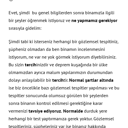
Evet, şimdi bu genel bilgilerden sonra binamızla ilgili
bir şeyler öğrenmek istiyoruz ve
ne yapmamız gerekiyor
sırasıyla gidelim:
Şimdi tabi ki isterseniz herhangi bir gözlemsel tespitiniz,
şüpheniz olmadan da ben binamın incelenmesini
istiyorum, ne var ne yok görmek istiyorum diyebilirsiniz.
Bu sizin
tercih
inizdir ve deprem kuşağında bir ülke
olmamızdan ayrıca malum yapılarımızın durumundan
dolayı anlaşılabilir bir
tercih
tir.
Normal şartlar altında
ise biz öncelikle bazı gözlemsel tespitler yapılması ve bu
tespitler sonucunda olumsuz görülen bir şeylerden
sonra binanın kontrol edilmesi gerektiğine karar
vermenizi
tavsiye ediyoruz.
Normalde
durduk yere
herhangi bir test yaptırmanıza gerek yoktur. Gözlemsel
tespitleriniz, şüpheleriniz var ise binanız hakkında