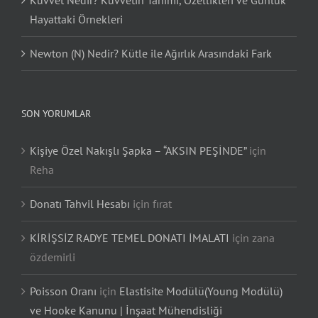
Kuvvet Nedir? Kuvvetin Tanımı, Özellikleri ve Günlük
Hayattaki Örnekleri
Newton (N) Nedir? Kütle ile Ağırlık Arasındaki Fark
SON YORUMLAR
Kişiye Özel Nakışlı Şapka – “AKSIN PEŞİNDE”
için
Reha
Donatı Tahvil Hesabı
için
fırat
KİRİŞSİZ RADYE TEMEL DONATI İMALATI
için
zana
özdemirli
Poisson Oranı
için
Elastisite Modülü(Young Modülü)
ve Hooke Kanunu | İnşaat Mühendisliği