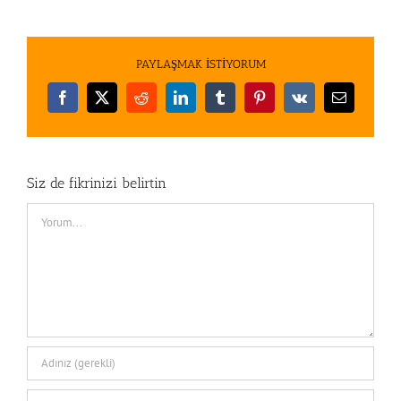
PAYLAŞMAK İSTİYORUM
Facebook
X
Reddit
LinkedIn
Tumblr
Pinterest
Vk
E-
posta
Siz de fikrinizi belirtin
Comment