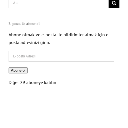
Search
for:
E-posta ile abone ol
Abone olmak ve e-posta ile bildirimler almak için e-
posta adresinizi girin.
E-
posta
Adresi
Abone ol
Diğer 29 aboneye katılın