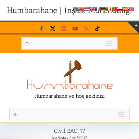
Humbarahane | İnşaat Mühendisliği
Skip
Facebook
X
Instagram
YouTube
Rss
Tiktok
to
content
Git...
Humbarahane'ye hoş geldiniz.
Git...
Civil EAC’ 17
Ana Sayfa
Civil EAC’ 17