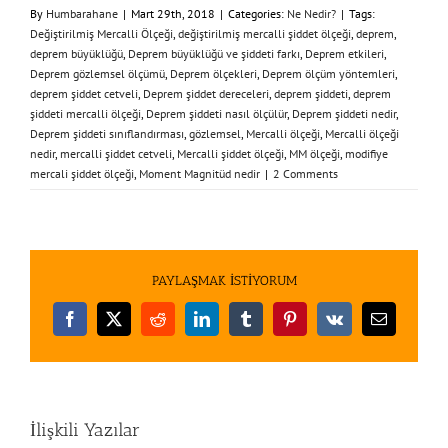
By
Humbarahane
|
Mart 29th, 2018
|
Categories:
Ne Nedir?
|
Tags:
Değiştirilmiş Mercalli Ölçeği
,
değiştirilmiş mercalli şiddet ölçeği
,
deprem
,
deprem büyüklüğü
,
Deprem büyüklüğü ve şiddeti farkı
,
Deprem etkileri
,
Deprem gözlemsel ölçümü
,
Deprem ölçekleri
,
Deprem ölçüm yöntemleri
,
deprem şiddet cetveli
,
Deprem şiddet dereceleri
,
deprem şiddeti
,
deprem
şiddeti mercalli ölçeği
,
Deprem şiddeti nasıl ölçülür
,
Deprem şiddeti nedir
,
Deprem şiddeti sınıflandırması
,
gözlemsel
,
Mercalli ölçeği
,
Mercalli ölçeği
nedir
,
mercalli şiddet cetveli
,
Mercalli şiddet ölçeği
,
MM ölçeği
,
modifiye
mercali şiddet ölçeği
,
Moment Magnitüd nedir
|
2 Comments
PAYLAŞMAK İSTİYORUM
Facebook
X
Reddit
LinkedIn
Tumblr
Pinterest
Vk
E-
posta
İlişkili Yazılar