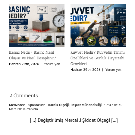
mı,
Newton (N) Nedir? Kütle ile
Deprem (Bina) Performans
aki
Ağırlık Arasındaki Fark
Analizi Nedir?
Haziran 27th, 2026
|
Yorum yok
Temmuz 26th, 2026
|
Yorum yok
k
2 Comments
Medvedev – Sponheuer – Karnik Ölçeği | İnşaat Mühendisliği
17:47 de 30
Mart 2018
- Yanıtla
[…] Değiştirilmiş Mercalli Şiddet Ölçeği […]