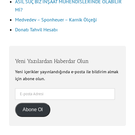
ASIL SUÇ BİZ İNŞAAT MÜHENDİSLERİNDE OLABİLİR
Mİ?
Medvedev – Sponheuer – Karnik Ölçeği
Donatı Tahvil Hesabı
Yeni Yazılardan Haberdar Olun
Yeni içerikler yayınlandığında e-posta ile bildirim almak
için abone olun.
E-
posta
Adresi
Abone Ol