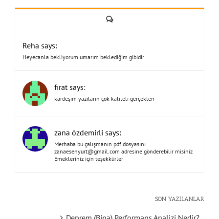
Yorum
Reha says:
Heyecanla bekliyorum umarım beklediğim gibidir
fırat says:
kardeşim yazıların çok kaliteli gerçekten
zana özdemirli says:
Merhaba bu çalışmanın pdf dosyasını
zanaesenyurt@gmail.com
adresine gönderebilir misiniz
Emekleriniz için teşekkürler
SON YAZILANLAR
Deprem (Bina) Performans Analizi Nedir?