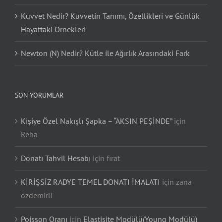
Kuvvet Nedir? Kuvvetin Tanımı, Özellikleri ve Günlük
Hayattaki Örnekleri
Newton (N) Nedir? Kütle ile Ağırlık Arasındaki Fark
SON YORUMLAR
Kişiye Özel Nakışlı Şapka – “AKSIN PEŞİNDE”
için
Reha
Donatı Tahvil Hesabı
için
fırat
KİRİŞSİZ RADYE TEMEL DONATI İMALATI
için
zana
özdemirli
Poisson Oranı
için
Elastisite Modülü(Young Modülü)