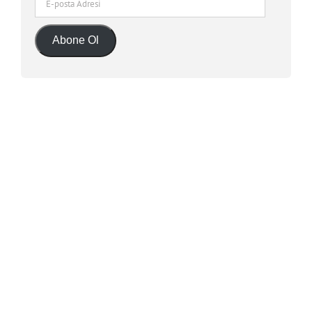
posta
Adresi
Abone Ol