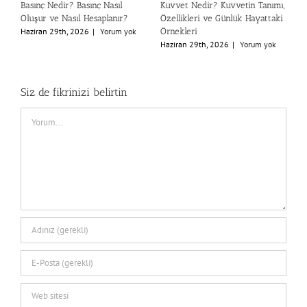
ı,
Newton (N) Nedir? Kütle ile
Deprem (Bina) Performans
G
i
Ağırlık Arasındaki Fark
Analizi Nedir?
K
G
Haziran 27th, 2026
|
Yorum yok
Temmuz 26th, 2026
|
Yorum yok
T
Siz de fikrinizi belirtin
Comment