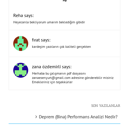
Reha says:
Heyecanla bekliyorum umarım beklediğim gibidir
fırat says:
kardeşim yazıların çok kaliteli gerçekten
zana özdemirli says:
Merhaba bu çalışmanın pdf dosyasını
zanaesenyurt@gmail.com
adresine gönderebilir misiniz
Emekleriniz için teşekkürler
SON YAZILANLAR
Deprem (Bina) Performans Analizi Nedir?
Gerilme Nedir? Çekme, Basınç, Kesme, Eğilme ve