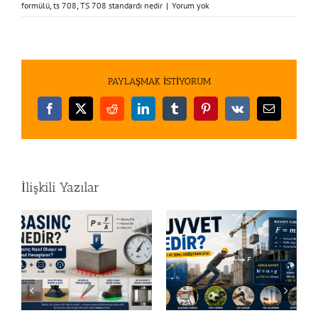
formülü
,
ts 708
,
TS 708 standardı nedir
|
Yorum yok
PAYLAŞMAK İSTİYORUM
Facebook
X
Reddit
LinkedIn
Tumblr
Pinterest
Vk
E-
posta
İlişkili Yazılar