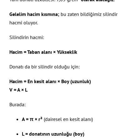
Gelelim
hacim kısmına;
bu zaten bildiğimiz silindir
hacmi oluyor.
Silindirin hacmi:
Hacim = Taban alanı × Yükseklik
Donatı da bir silindir olduğu için:
Hacim = En kesit alanı × Boy (uzunluk)
V = A × L
Burada:
A = π × r²
(dairesel en kesit alanı)
L = donatının uzunluğu (boy)