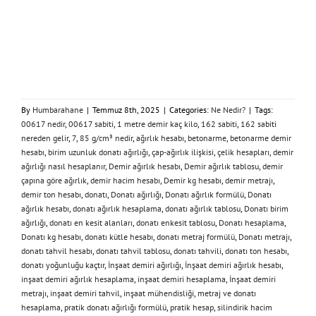
By
Humbarahane
|
Temmuz 8th, 2025
|
Categories:
Ne Nedir?
|
Tags:
00617 nedir
,
00617 sabiti
,
1 metre demir kaç kilo
,
162 sabiti
,
162 sabiti
nereden gelir
,
7
,
85 g/cm³ nedir
,
ağırlık hesabı
,
betonarme
,
betonarme demir
hesabı
,
birim uzunluk donatı ağırlığı
,
çap-ağırlık ilişkisi
,
çelik hesapları
,
demir
ağırlığı nasıl hesaplanır
,
Demir ağırlık hesabı
,
Demir ağırlık tablosu
,
demir
çapına göre ağırlık
,
demir hacim hesabı
,
Demir kg hesabı
,
demir metrajı
,
demir ton hesabı
,
donatı
,
Donatı ağırlığı
,
Donatı ağırlık formülü
,
Donatı
ağırlık hesabı
,
donatı ağırlık hesaplama
,
donatı ağırlık tablosu
,
Donatı birim
ağırlığı
,
donatı en kesit alanları
,
donatı enkesit tablosu
,
Donatı hesaplama
,
Donatı kg hesabı
,
donatı kütle hesabı
,
donatı metraj formülü
,
Donatı metrajı
,
donatı tahvil hesabı
,
donatı tahvil tablosu
,
donatı tahvili
,
donatı ton hesabı
,
donatı yoğunluğu kaçtır
,
İnşaat demiri ağırlığı
,
İnşaat demiri ağırlık hesabı
,
inşaat demiri ağırlık hesaplama
,
inşaat demiri hesaplama
,
İnşaat demiri
metrajı
,
inşaat demiri tahvil
,
inşaat mühendisliği
,
metraj ve donatı
hesaplama
,
pratik donatı ağırlığı formülü
,
pratik hesap
,
silindirik hacim