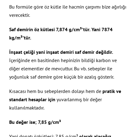
Bu formüle göre öz kütle ile hacmin çarpımı bize ağırlığı
verecektir.
Saf demirin öz kütlesi 7,874 g/cm³’tür. Yani 7874
kg/m³’tür.
İnşaat çeliği yani inşaat demiri saf demir değildir.
İçeriğinde en basitinden hepinizin bildiği karbon ve
diğer elementler de mevcuttur. Bu vb. sebepler ile
yoğunluk saf demire göre küçük bir azalış gösterir.
Kısacası hem bu sebeplerden dolayı hem de
pratik ve
standart hesaplar için
yuvarlanmış bir değer
kullanılmaktadır.
Bu değer ise; 7,85 g/cm³
Yani donatı özkütlesi: 7,85 g/cm³
olarak alacağız.