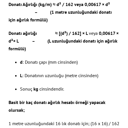
Donatı Ağırlığı (kg/m) ≈ d² / 162 veya 0,00617 × d²
– (1 metre uzunluğundaki donatı
için ağırlık formülü)
Donatı ağırlığı ≈ [(d²) / 162] × L
veya
0,00617 ×
d²× L – (L uzunluğundaki donatı için ağırlık
formülü)
d
: Donatı çapı (mm cinsinden)
L
: Donatının uzunluğu (metre cinsinden)
Sonuç
kg
cinsindendir.
Basit bir kaç donatı ağırlık hesabı örneği yapacak
olursak;
1 metre uzunluğundaki 16 lık donatı için; (16 x 16) / 162