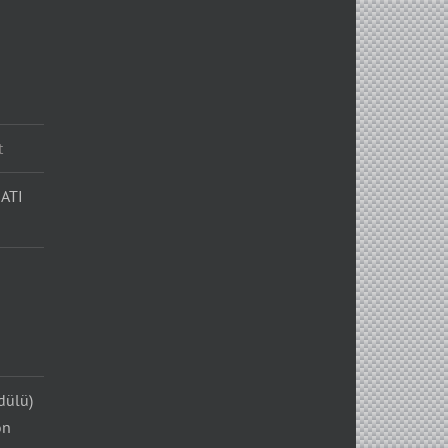
t
ATI
dülü)