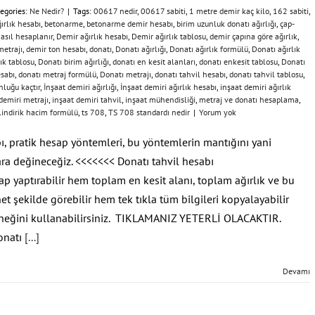
egories:
Ne Nedir?
|
Tags:
00617 nedir
,
00617 sabiti
,
1 metre demir kaç kilo
,
162 sabiti
,
ırlık hesabı
,
betonarme
,
betonarme demir hesabı
,
birim uzunluk donatı ağırlığı
,
çap-
nasıl hesaplanır
,
Demir ağırlık hesabı
,
Demir ağırlık tablosu
,
demir çapına göre ağırlık
,
metrajı
,
demir ton hesabı
,
donatı
,
Donatı ağırlığı
,
Donatı ağırlık formülü
,
Donatı ağırlık
lık tablosu
,
Donatı birim ağırlığı
,
donatı en kesit alanları
,
donatı enkesit tablosu
,
Donatı
esabı
,
donatı metraj formülü
,
Donatı metrajı
,
donatı tahvil hesabı
,
donatı tahvil tablosu
,
nluğu kaçtır
,
İnşaat demiri ağırlığı
,
İnşaat demiri ağırlık hesabı
,
inşaat demiri ağırlık
demiri metrajı
,
inşaat demiri tahvil
,
inşaat mühendisliği
,
metraj ve donatı hesaplama
,
ilindirik hacim formülü
,
ts 708
,
TS 708 standardı nedir
|
Yorum yok
ı, pratik hesap yöntemleri, bu yöntemlerin mantığını yani
lara değineceğiz. <<<<<<< Donatı tahvil hesabı
ap yaptırabilir hem toplam en kesit alanı, toplam ağırlık ve bu
net şekilde görebilir hem tek tıkla tüm bilgileri kopyalayabilir
çeneğini kullanabilirsiniz. TIKLAMANIZ YETERLİ OLACAKTIR.
onatı
[...]
Devamı