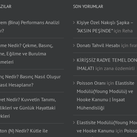
AZILAR
SON YORUMLAR
em (Bina) Performans Analizi
Kişiye Özel Nakışlı Şapka –
r?
“AKSIN PEŞİNDE”
için
Reha
lme Nedir? Çekme, Basınç,
Donatı Tahvil Hesabı
için
fıra
e, Eğilme ve Burulma
KİRİŞSİZ RADYE TEMEL DON
lmeleri
İMALATI
için
zana özdemirli
nç Nedir? Basınç Nasıl Oluşur
Poisson Oranı
için
Elastisite
asıl Hesaplanır?
Modülü(Young Modülü) ve
et Nedir? Kuvvetin Tanımı,
Hooke Kanunu | İnşaat
likleri ve Günlük Hayattaki
Mühendisliği
kleri
Elastisite Modülü(Young Mo