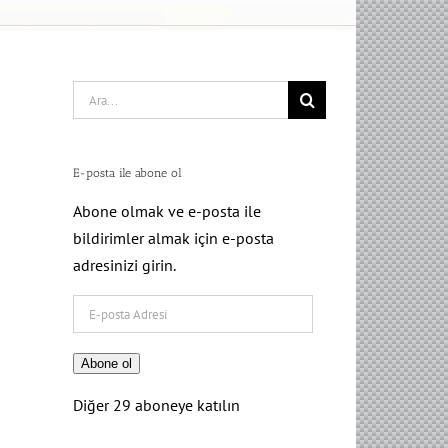
Search
for:
E-posta ile abone ol
Abone olmak ve e-posta ile
bildirimler almak için e-posta
adresinizi girin.
E-
posta
Adresi
Abone ol
Diğer 29 aboneye katılın