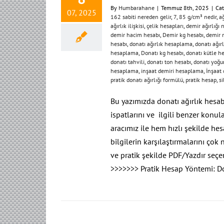
By
Humbarahane
|
Temmuz 8th, 2025
|
Cat
07, 2025
162 sabiti nereden gelir
,
7
,
85 g/cm³ nedir
,
ağ
ağırlık ilişkisi
,
çelik hesapları
,
demir ağırlığı 
demir hacim hesabı
,
Demir kg hesabı
,
demir 
hesabı
,
donatı ağırlık hesaplama
,
donatı ağır
hesaplama
,
Donatı kg hesabı
,
donatı kütle h
donatı tahvili
,
donatı ton hesabı
,
donatı yoğu
hesaplama
,
inşaat demiri hesaplama
,
İnşaat 
pratik donatı ağırlığı formülü
,
pratik hesap
,
s
Bu yazımızda donatı ağırlık hesab
ispatlarını ve ilgili benzer konu
aracımız ile hem hızlı şekilde hes
bilgilerin karşılaştırmalarını çok 
ve pratik şekilde PDF/Yazdır se
>>>>>>> Pratik Hesap Yöntemi: D