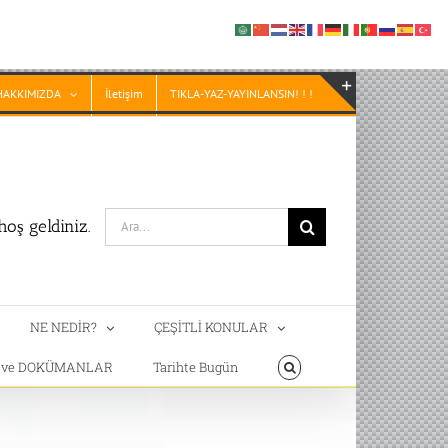
HAKKIMIZDA
İletişim
TIKLA-YAZ-YAYINLANSIN! ! !
Toggle
Sliding
Bar
Area
Search
oş geldiniz.
for:
NE NEDİR?
ÇEŞİTLİ KONULAR
T ve DOKÜMANLAR
Tarihte Bugün