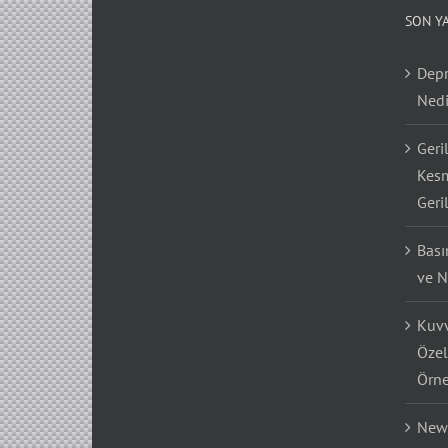
SON Y
Depr
Nedi
Geri
Kesm
Geri
Bası
ve N
Kuvv
Özel
Örne