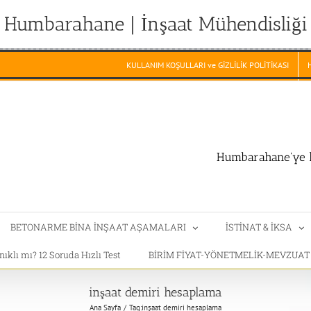
Humbarahane | İnşaat Mühendisliği
KULLANIM KOŞULLARI ve GİZLİLİK POLİTİKASI
Humbarahane'ye h
BETONARME BİNA İNŞAAT AŞAMALARI
İSTİNAT & İKSA
klı mı? 12 Soruda Hızlı Test
BİRİM FİYAT-YÖNETMELİK-MEVZUA
inşaat demiri hesaplama
Ana Sayfa
Tag:
inşaat demiri hesaplama