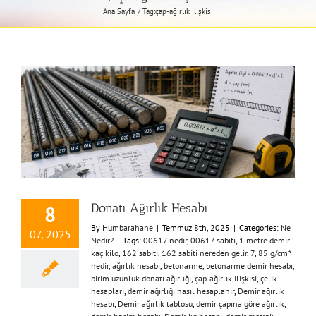
Ana Sayfa
Tag:
çap-ağırlık ilişkisi
Donatı Ağırlık Hesabı
8
By
Humbarahane
|
Temmuz 8th, 2025
|
Categories:
Ne
07, 2025
Nedir?
|
Tags:
00617 nedir
,
00617 sabiti
,
1 metre demir
kaç kilo
,
162 sabiti
,
162 sabiti nereden gelir
,
7
,
85 g/cm³
nedir
,
ağırlık hesabı
,
betonarme
,
betonarme demir hesabı
,
birim uzunluk donatı ağırlığı
,
çap-ağırlık ilişkisi
,
çelik
hesapları
,
demir ağırlığı nasıl hesaplanır
,
Demir ağırlık
hesabı
,
Demir ağırlık tablosu
,
demir çapına göre ağırlık
,