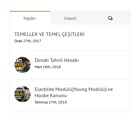
”Humbarahane”
,
””İnşaat
&
Yorum
Popüler
Güncel
TEMELLER VE TEMEL ÇEŞİTLERİ
Ocak 27th, 2017
Donatı Tahvil Hesabı
Mart 18th, 2018
Elastisite Modülü(Young Modülü) ve
Hooke Kanunu
Temmuz 17th, 2018