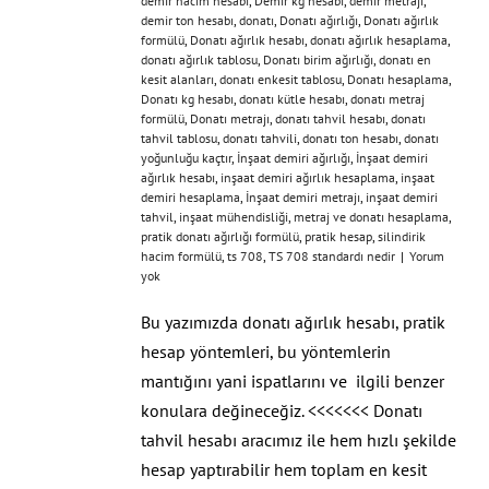
demir hacim hesabı
,
Demir kg hesabı
,
demir metrajı
,
demir ton hesabı
,
donatı
,
Donatı ağırlığı
,
Donatı ağırlık
formülü
,
Donatı ağırlık hesabı
,
donatı ağırlık hesaplama
,
donatı ağırlık tablosu
,
Donatı birim ağırlığı
,
donatı en
kesit alanları
,
donatı enkesit tablosu
,
Donatı hesaplama
,
Donatı kg hesabı
,
donatı kütle hesabı
,
donatı metraj
formülü
,
Donatı metrajı
,
donatı tahvil hesabı
,
donatı
tahvil tablosu
,
donatı tahvili
,
donatı ton hesabı
,
donatı
yoğunluğu kaçtır
,
İnşaat demiri ağırlığı
,
İnşaat demiri
ağırlık hesabı
,
inşaat demiri ağırlık hesaplama
,
inşaat
demiri hesaplama
,
İnşaat demiri metrajı
,
inşaat demiri
tahvil
,
inşaat mühendisliği
,
metraj ve donatı hesaplama
,
pratik donatı ağırlığı formülü
,
pratik hesap
,
silindirik
hacim formülü
,
ts 708
,
TS 708 standardı nedir
|
Yorum
yok
Bu yazımızda donatı ağırlık hesabı, pratik
hesap yöntemleri, bu yöntemlerin
mantığını yani ispatlarını ve ilgili benzer
konulara değineceğiz. <<<<<<< Donatı
tahvil hesabı aracımız ile hem hızlı şekilde
hesap yaptırabilir hem toplam en kesit