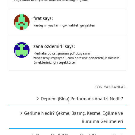
fırat says:
kardeşim yazıların çok kaliteli gerçekten
zana özdemirli says:
Merhaba bu çalışmanın pdf dosyasını
zanaesenyurt@gmail.com
adresine gönderebilir misiniz
Emekleriniz için teşekkürler
SON YAZILANLAR
Deprem (Bina) Performans Analizi Nedir?
Gerilme Nedir? Çekme, Basınç, Kesme, Eğilme ve
Burulma Gerilmeleri
Basınç Nedir? Basınç Nasıl Oluşur ve Nasıl