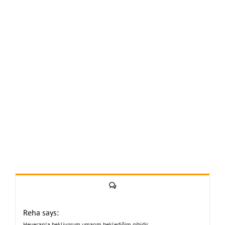
Yorum
Reha says:
Heyecanla bekliyorum umarım beklediğim gibidir