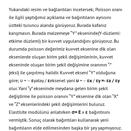
Yukarıdaki resim ve bağlantıları incelersek; Poisson oranı
ile ilgili yaptığımız açıklama ve bağıntıların aynısını
üstteki turuncu alanda görüyoruz. Burada kafanız
karışmasın. Burada malzemeye “Y” ekseninde(Y-düzlemi:
etkime düzlemi) bir kuvvet uygulandığını görüyoruz. Bu
durumda poisson değerimiz kuvvet eksenine dik olan
eksenlerde oluşan birim şekil değişimlerinin, kuvvet
ekseninde oluşan birim şekil değişimine oranının “-”
(eksi) ile çarpılmış halidir. Kuvvet ekseni “Y” olduğuna
göre; υ = –
ε
yatay /
ε
eksenel yani
υ
= –
εx
/
εy =- εz / εy
olur. Yani “y” ekseninde meydana gelen birim şekil
değiştirme ile poisson oranını “Y” eksenine dik olan “X”
ve “Z” eksenlerindeki şekil değişimlerini buluruz.
Elastisite modülünü anlatırken
σ= E
x
ε
bağıntısını
vermiştik. Sonuç olarak bağıntıları kullanarak yeni
bağıntıların elde edilmesinden başka bir şey yapmıyoruz.