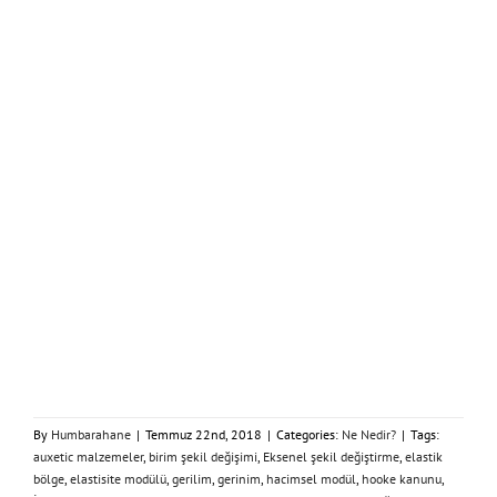
By
Humbarahane
|
Temmuz 22nd, 2018
|
Categories:
Ne Nedir?
|
Tags:
auxetic malzemeler
,
birim şekil değişimi
,
Eksenel şekil değiştirme
,
elastik
bölge
,
elastisite modülü
,
gerilim
,
gerinim
,
hacimsel modül
,
hooke kanunu
,