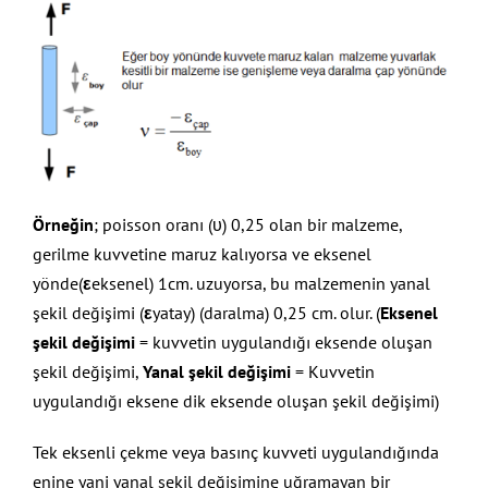
Örneğin
; poisson oranı (υ) 0,25 olan bir malzeme,
gerilme kuvvetine maruz kalıyorsa ve eksenel
yönde(
ε
eksenel) 1cm. uzuyorsa, bu malzemenin yanal
şekil değişimi (
ε
yatay) (daralma) 0,25 cm. olur. (
Eksenel
şekil değişimi
= kuvvetin uygulandığı eksende oluşan
şekil değişimi,
Yanal şekil değişimi
= Kuvvetin
uygulandığı eksene dik eksende oluşan şekil değişimi)
Tek eksenli çekme veya basınç kuvveti uygulandığında
enine yani yanal şekil değişimine uğramayan bir