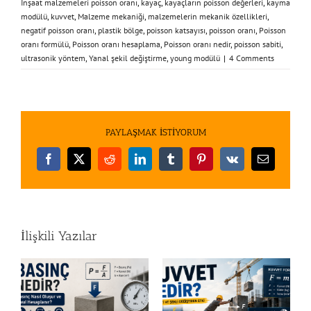
İnşaat malzemeleri poisson oranı
,
kayaç
,
kayaçların poisson değerleri
,
kayma
modülü
,
kuvvet
,
Malzeme mekaniği
,
malzemelerin mekanik özellikleri
,
negatif poisson oranı
,
plastik bölge
,
poisson katsayısı
,
poisson oranı
,
Poisson
oranı formülü
,
Poisson oranı hesaplama
,
Poisson oranı nedir
,
poisson sabiti
,
ultrasonik yöntem
,
Yanal şekil değiştirme
,
young modülü
|
4 Comments
PAYLAŞMAK İSTİYORUM
Facebook
X
Reddit
LinkedIn
Tumblr
Pinterest
Vk
E-
posta
İlişkili Yazılar