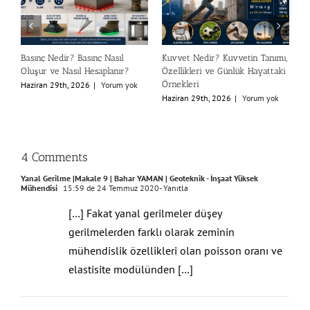
ı,
Newton (N) Nedir? Kütle ile
Deprem (Bina) Performans
G
i
Ağırlık Arasındaki Fark
Analizi Nedir?
K
G
Haziran 27th, 2026
|
Yorum yok
Temmuz 26th, 2026
|
Yorum yok
T
4 Comments
Yanal Gerilme |Makale 9 | Bahar YAMAN | Geoteknik - İnşaat Yüksek
Mühendisi
15:59 de 24 Temmuz 2020
- Yanıtla
[…] Fakat yanal gerilmeler düşey
gerilmelerden farklı olarak zeminin
mühendislik özellikleri olan poisson oranı ve
elastisite modülünden […]
Yanal Gerilme | Makale 9 | Bahar YAMAN | Geoteknik - İnşaat Yüksek