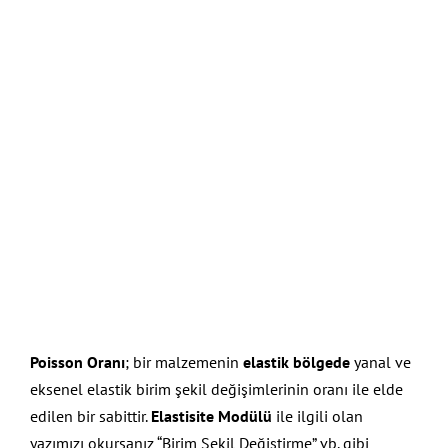
Poisson Oranı
; bir malzemenin
elastik bölgede
yanal ve
eksenel elastik birim şekil değişimlerinin oranı ile elde
edilen bir sabittir.
Elastisite Modülü
ile ilgili olan
yazımızı okursanız “Birim Şekil Değiştirme” vb. gibi