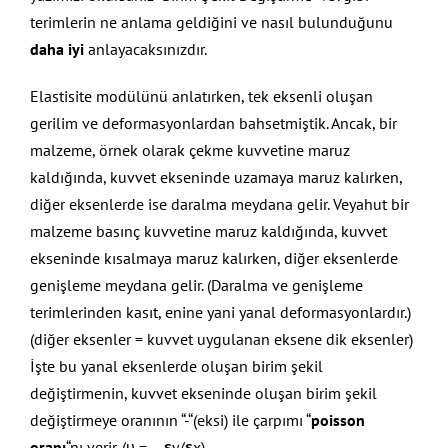
terimlerin ne anlama geldiğini ve nasıl bulunduğunu
daha iyi
anlayacaksınızdır.
Elastisite modülünü anlatırken, tek eksenli oluşan
gerilim ve deformasyonlardan bahsetmiştik. Ancak, bir
malzeme, örnek olarak çekme kuvvetine maruz
kaldığında, kuvvet ekseninde uzamaya maruz kalırken,
diğer eksenlerde ise daralma meydana gelir. Veyahut bir
malzeme basınç kuvvetine maruz kaldığında, kuvvet
ekseninde kısalmaya maruz kalırken, diğer eksenlerde
genişleme meydana gelir. (Daralma ve genişleme
terimlerinden kasıt, enine yani yanal deformasyonlardır.)
(diğer eksenler = kuvvet uygulanan eksene dik eksenler)
İşte bu yanal eksenlerde oluşan birim şekil
değiştirmenin, kuvvet ekseninde oluşan birim şekil
değiştirmeye oranının “-“(eksi) ile çarpımı “
poisson
oranı
“nı verir. (υ = –
ε
y/
ε
x)