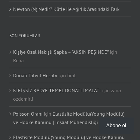
Newton (N) Nedir? Kütle ile Ağırlık Arasındaki Fark
SON YORUMLAR
Kişiye Özel Nakışlı Şapka – “AKSIN PEŞİNDE”
için
Reha
Donatı Tahvil Hesabı
için
fırat
KİRİŞSİZ RADYE TEMEL DONATI İMALATI
için
zana
özdemirli
Poisson Oranı
için
Elastisite Modülü(Young Modülü)
ve Hooke Kanunu | İnşaat Mühendisliği
Abone ol
Elastisite Modülü(Young Modülü) ve Hooke Kanunu
için
Poisson Oranı | İnşaat Mühendisliği