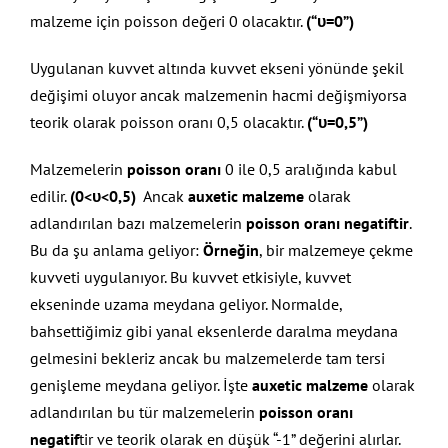
malzeme için poisson değeri 0 olacaktır.
(“υ=0”)
Uygulanan kuvvet altında kuvvet ekseni yönünde şekil
değişimi oluyor ancak malzemenin hacmi değişmiyorsa
teorik olarak poisson oranı 0,5 olacaktır.
(“υ=0,5”)
Malzemelerin
poisson oranı
0 ile 0,5 aralığında kabul
edilir.
(0<υ<0,5)
Ancak
auxetic malzeme
olarak
adlandırılan bazı malzemelerin
poisson oranı negatiftir
.
Bu da şu anlama geliyor:
Örneğin
, bir malzemeye çekme
kuvveti uygulanıyor. Bu kuvvet etkisiyle, kuvvet
ekseninde uzama meydana geliyor. Normalde,
bahsettiğimiz gibi yanal eksenlerde daralma meydana
gelmesini bekleriz ancak bu malzemelerde tam tersi
genişleme meydana geliyor. İşte
auxetic malzeme
olarak
adlandırılan bu tür malzemelerin
poisson oranı
negatif
tir ve teorik olarak en düşük “-1” değerini alırlar.