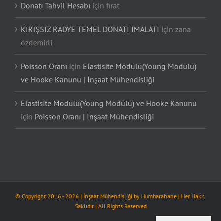
Donatı Tahvil Hesabı
için
fırat
KİRİŞSİZ RADYE TEMEL DONATI İMALATI
için
zana
özdemirli
Poisson Oranı
için
Elastisite Modülü(Young Modülü)
ve Hooke Kanunu | İnşaat Mühendisliği
Elastisite Modülü(Young Modülü) ve Hooke Kanunu
için
Poisson Oranı | İnşaat Mühendisliği
© Copyright 2016 -
2026
| İnşaat Mühendisliği by
Humbarahane
| Her Hakkı
Saklıdır | All Rights Reserved