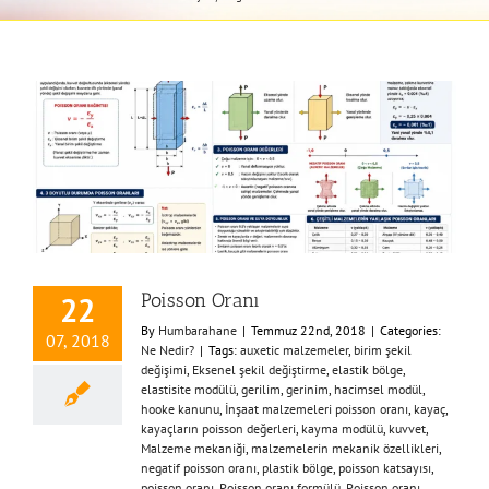
Poisson Oranı
22
By
Humbarahane
|
Temmuz 22nd, 2018
|
Categories:
07, 2018
Ne Nedir?
|
Tags:
auxetic malzemeler
,
birim şekil
değişimi
,
Eksenel şekil değiştirme
,
elastik bölge
,
elastisite modülü
,
gerilim
,
gerinim
,
hacimsel modül
,
hooke kanunu
,
İnşaat malzemeleri poisson oranı
,
kayaç
,
kayaçların poisson değerleri
,
kayma modülü
,
kuvvet
,
Malzeme mekaniği
,
malzemelerin mekanik özellikleri
,
negatif poisson oranı
,
plastik bölge
,
poisson katsayısı
,
poisson oranı
,
Poisson oranı formülü
,
Poisson oranı