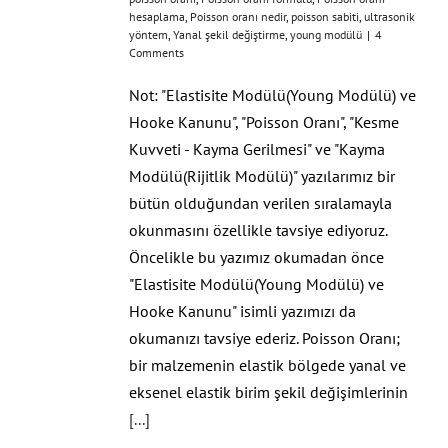
hesaplama
,
Poisson oranı nedir
,
poisson sabiti
,
ultrasonik
yöntem
,
Yanal şekil değiştirme
,
young modülü
|
4
Comments
Not: "Elastisite Modülü(Young Modülü) ve
Hooke Kanunu", "Poisson Oranı", "Kesme
Kuvveti - Kayma Gerilmesi" ve "Kayma
Modülü(Rijitlik Modülü)" yazılarımız bir
bütün olduğundan verilen sıralamayla
okunmasını özellikle tavsiye ediyoruz.
Öncelikle bu yazımız okumadan önce
"Elastisite Modülü(Young Modülü) ve
Hooke Kanunu" isimli yazımızı da
okumanızı tavsiye ederiz. Poisson Oranı;
bir malzemenin elastik bölgede yanal ve
eksenel elastik birim şekil değişimlerinin
[...]