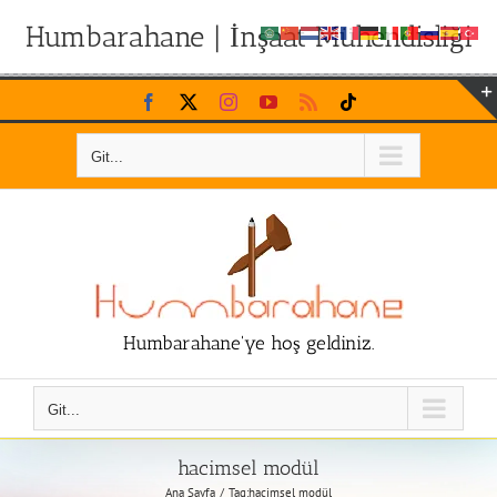
Humbarahane | İnşaat Mühendisliği
Skip
Facebook
X
Instagram
YouTube
Rss
Tiktok
to
content
Git...
Humbarahane'ye hoş geldiniz.
Git...
hacimsel modül
Ana Sayfa
Tag:
hacimsel modül