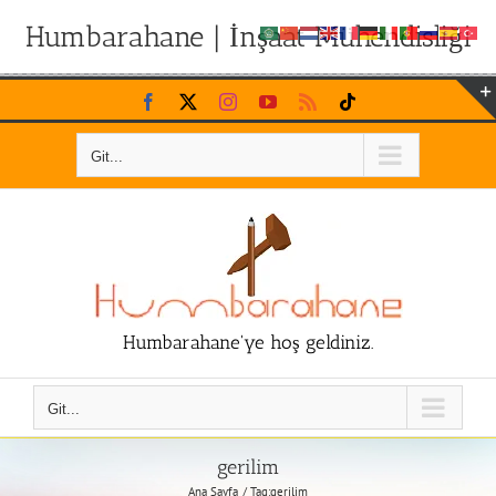
Humbarahane | İnşaat Mühendisliği
Skip
Facebook
X
Instagram
YouTube
Rss
Tiktok
to
content
Git...
Humbarahane'ye hoş geldiniz.
Git...
gerilim
Ana Sayfa
Tag:
gerilim