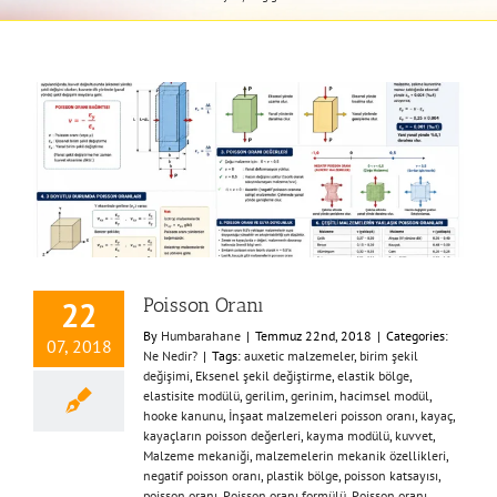
Poisson Oranı
22
By
Humbarahane
|
Temmuz 22nd, 2018
|
Categories:
07, 2018
Ne Nedir?
|
Tags:
auxetic malzemeler
,
birim şekil
değişimi
,
Eksenel şekil değiştirme
,
elastik bölge
,
elastisite modülü
,
gerilim
,
gerinim
,
hacimsel modül
,
hooke kanunu
,
İnşaat malzemeleri poisson oranı
,
kayaç
,
kayaçların poisson değerleri
,
kayma modülü
,
kuvvet
,
Malzeme mekaniği
,
malzemelerin mekanik özellikleri
,
negatif poisson oranı
,
plastik bölge
,
poisson katsayısı
,
poisson oranı
,
Poisson oranı formülü
,
Poisson oranı