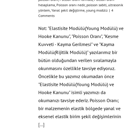
hesaplama
,
Poisson oranı nedir
,
poisson sabiti
,
ultrasonik
yöntem
,
Yanal şekil değiştirme
,
young modülü
|
4
Comments
Not: "Elastisite Modülü(Young Modülü) ve
Hooke Kanunu", "Poisson Oranı", "Kesme
Kuvveti - Kayma Gerilmesi" ve "Kayma
Modülü(Rijitlik Modülü)" yazılarımız bir
bütün olduğundan verilen sıralamayla
okunmasını özellikle tavsiye ediyoruz.
Öncelikle bu yazımız okumadan önce
"Elastisite Modülü(Young Modülü) ve
Hooke Kanunu" isimli yazımızı da
okumanızı tavsiye ederiz. Poisson Oranı;
bir malzemenin elastik bölgede yanal ve
eksenel elastik birim şekil değişimlerinin
[...]