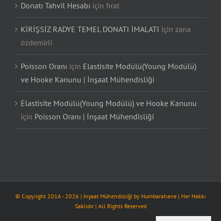
Donatı Tahvil Hesabı
için
fırat
KİRİŞSİZ RADYE TEMEL DONATI İMALATI
için
zana
özdemirli
Poisson Oranı
için
Elastisite Modülü(Young Modülü)
ve Hooke Kanunu | İnşaat Mühendisliği
Elastisite Modülü(Young Modülü) ve Hooke Kanunu
için
Poisson Oranı | İnşaat Mühendisliği
© Copyright 2016 -
2026
| İnşaat Mühendisliği by
Humbarahane
| Her Hakkı
Saklıdır | All Rights Reserved