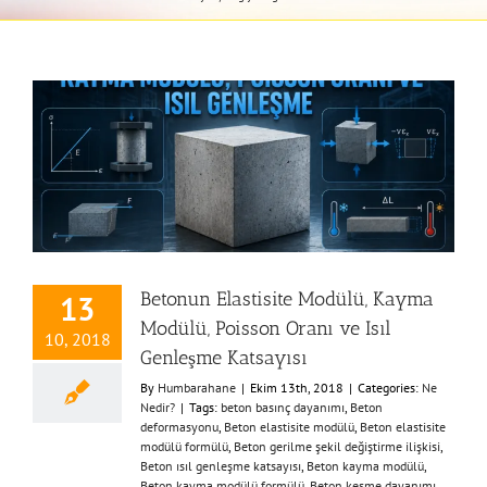
Betonun Elastisite Modülü, Kayma
13
Modülü, Poisson Oranı ve Isıl
10, 2018
Genleşme Katsayısı
By
Humbarahane
|
Ekim 13th, 2018
|
Categories:
Ne
Nedir?
|
Tags:
beton basınç dayanımı
,
Beton
deformasyonu
,
Beton elastisite modülü
,
Beton elastisite
modülü formülü
,
Beton gerilme şekil değiştirme ilişkisi
,
Beton ısıl genleşme katsayısı
,
Beton kayma modülü
,
Beton kayma modülü formülü
,
Beton kesme dayanımı
,