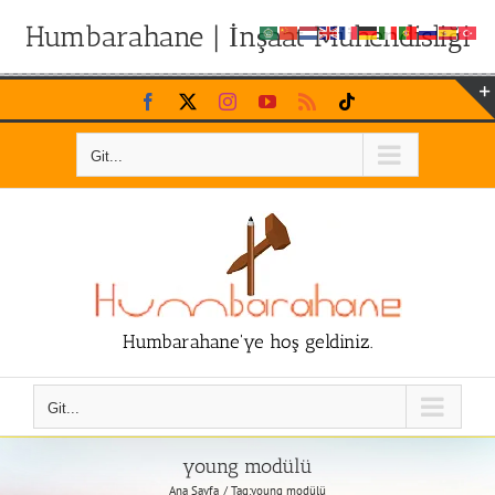
Humbarahane | İnşaat Mühendisliği
Skip
Facebook
X
Instagram
YouTube
Rss
Tiktok
to
content
Git...
Humbarahane'ye hoş geldiniz.
Git...
young modülü
Ana Sayfa
Tag:
young modülü