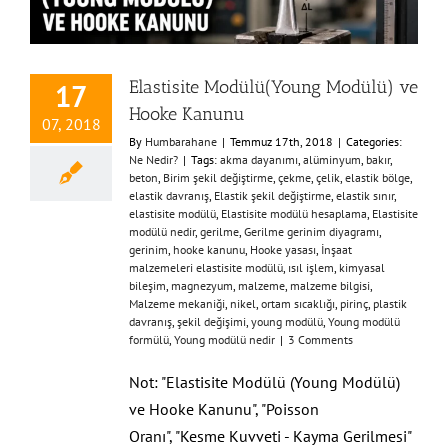
Elastisite Modülü(Young Modülü) ve
17
Hooke Kanunu
07, 2018
By
Humbarahane
|
Temmuz 17th, 2018
|
Categories:
Ne Nedir?
|
Tags:
akma dayanımı
,
alüminyum
,
bakır
,
beton
,
Birim şekil değiştirme
,
çekme
,
çelik
,
elastik bölge
,
elastik davranış
,
Elastik şekil değiştirme
,
elastik sınır
,
elastisite modülü
,
Elastisite modülü hesaplama
,
Elastisite
modülü nedir
,
gerilme
,
Gerilme gerinim diyagramı
,
gerinim
,
hooke kanunu
,
Hooke yasası
,
İnşaat
malzemeleri elastisite modülü
,
ısıl işlem
,
kimyasal
bileşim
,
magnezyum
,
malzeme
,
malzeme bilgisi
,
Malzeme mekaniği
,
nikel
,
ortam sıcaklığı
,
pirinç
,
plastik
davranış
,
şekil değişimi
,
young modülü
,
Young modülü
formülü
,
Young modülü nedir
|
3 Comments
Not: "Elastisite Modülü (Young Modülü)
ve Hooke Kanunu", "Poisson
Oranı", "Kesme Kuvveti - Kayma Gerilmesi"