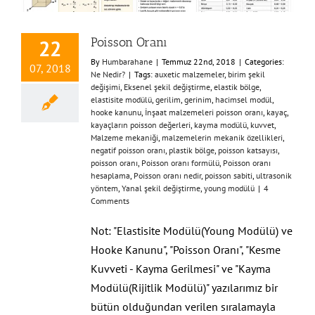
Poisson Oranı
22
By
Humbarahane
|
Temmuz 22nd, 2018
|
Categories:
07, 2018
Ne Nedir?
|
Tags:
auxetic malzemeler
,
birim şekil
değişimi
,
Eksenel şekil değiştirme
,
elastik bölge
,
elastisite modülü
,
gerilim
,
gerinim
,
hacimsel modül
,
hooke kanunu
,
İnşaat malzemeleri poisson oranı
,
kayaç
,
kayaçların poisson değerleri
,
kayma modülü
,
kuvvet
,
Malzeme mekaniği
,
malzemelerin mekanik özellikleri
,
negatif poisson oranı
,
plastik bölge
,
poisson katsayısı
,
poisson oranı
,
Poisson oranı formülü
,
Poisson oranı
hesaplama
,
Poisson oranı nedir
,
poisson sabiti
,
ultrasonik
yöntem
,
Yanal şekil değiştirme
,
young modülü
|
4
Comments
Not: "Elastisite Modülü(Young Modülü) ve
Hooke Kanunu", "Poisson Oranı", "Kesme
Kuvveti - Kayma Gerilmesi" ve "Kayma
Modülü(Rijitlik Modülü)" yazılarımız bir
bütün olduğundan verilen sıralamayla