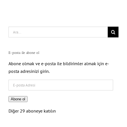
Search
for:
E-posta ile abone ol
Abone olmak ve e-posta ile bildirimler almak için e-
posta adresinizi girin.
E-
posta
Adresi
Abone ol
Diğer 29 aboneye katılın