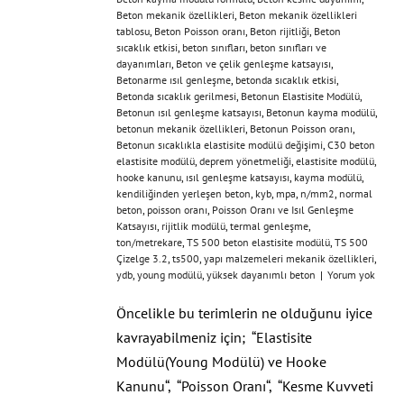
Beton mekanik özellikleri
,
Beton mekanik özellikleri
tablosu
,
Beton Poisson oranı
,
Beton rijitliği
,
Beton
sıcaklık etkisi
,
beton sınıfları
,
beton sınıfları ve
dayanımları
,
Beton ve çelik genleşme katsayısı
,
Betonarme ısıl genleşme
,
betonda sıcaklık etkisi
,
Betonda sıcaklık gerilmesi
,
Betonun Elastisite Modülü
,
Betonun ısıl genleşme katsayısı
,
Betonun kayma modülü
,
betonun mekanik özellikleri
,
Betonun Poisson oranı
,
Betonun sıcaklıkla elastisite modülü değişimi
,
C30 beton
elastisite modülü
,
deprem yönetmeliği
,
elastisite modülü
,
hooke kanunu
,
ısıl genleşme katsayısı
,
kayma modülü
,
kendiliğinden yerleşen beton
,
kyb
,
mpa
,
n/mm2
,
normal
beton
,
poisson oranı
,
Poisson Oranı ve Isıl Genleşme
Katsayısı
,
rijitlik modülü
,
termal genleşme
,
ton/metrekare
,
TS 500 beton elastisite modülü
,
TS 500
Çizelge 3.2
,
ts500
,
yapı malzemeleri mekanik özellikleri
,
ydb
,
young modülü
,
yüksek dayanımlı beton
|
Yorum yok
Öncelikle bu terimlerin ne olduğunu iyice
kavrayabilmeniz için; “Elastisite
Modülü(Young Modülü) ve Hooke
Kanunu“, “Poisson Oranı“, “Kesme Kuvveti