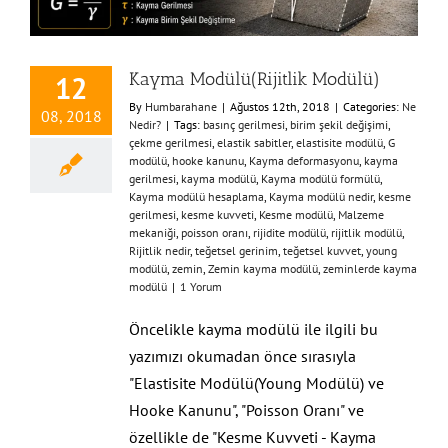
Kayma Modülü(Rijitlik Modülü)
12
By
Humbarahane
|
Ağustos 12th, 2018
|
Categories:
Ne
08, 2018
Nedir?
|
Tags:
basınç gerilmesi
,
birim şekil değişimi
,
çekme gerilmesi
,
elastik sabitler
,
elastisite modülü
,
G
modülü
,
hooke kanunu
,
Kayma deformasyonu
,
kayma
gerilmesi
,
kayma modülü
,
Kayma modülü formülü
,
Kayma modülü hesaplama
,
Kayma modülü nedir
,
kesme
gerilmesi
,
kesme kuvveti
,
Kesme modülü
,
Malzeme
mekaniği
,
poisson oranı
,
rijidite modülü
,
rijitlik modülü
,
Rijitlik nedir
,
teğetsel gerinim
,
teğetsel kuvvet
,
young
modülü
,
zemin
,
Zemin kayma modülü
,
zeminlerde kayma
modülü
|
1 Yorum
Öncelikle kayma modülü ile ilgili bu
yazımızı okumadan önce sırasıyla
"Elastisite Modülü(Young Modülü) ve
Hooke Kanunu", "Poisson Oranı" ve
özellikle de "Kesme Kuvveti - Kayma