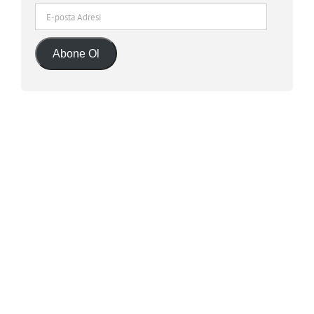
E-
posta
Adresi
Abone Ol