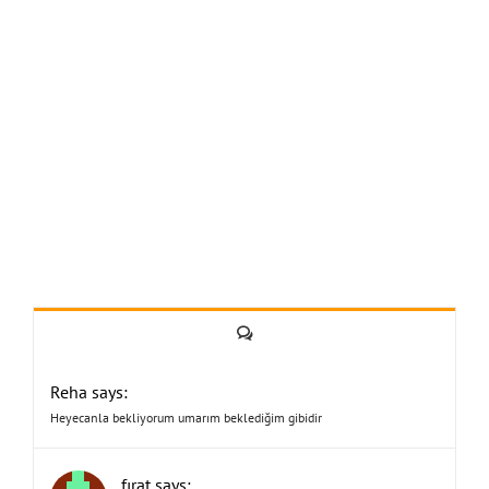
Yorum
Reha says:
Heyecanla bekliyorum umarım beklediğim gibidir
fırat says: