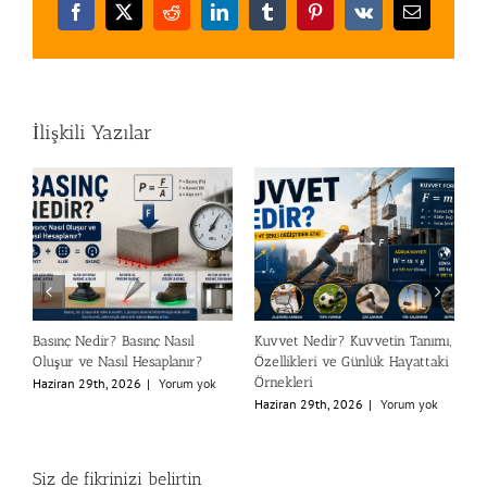
Facebook
X
Reddit
LinkedIn
Tumblr
Pinterest
Vk
E-
posta
İlişkili Yazılar
Basınç Nedir? Basınç Nasıl
Kuvvet Nedir? Kuvvetin Tanımı,
Newto
Oluşur ve Nasıl Hesaplanır?
Özellikleri ve Günlük Hayattaki
Ağırl
Örnekleri
Haziran 29th, 2026
|
Yorum yok
Hazir
Haziran 29th, 2026
|
Yorum yok
Siz de fikrinizi belirtin