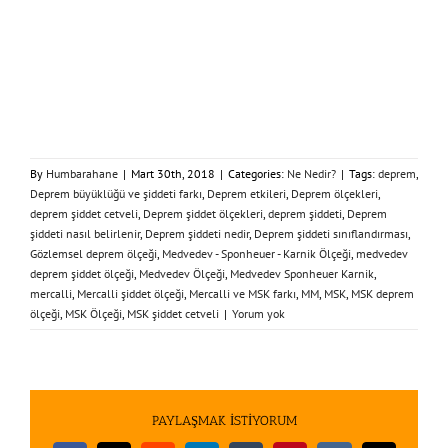
By
Humbarahane
|
Mart 30th, 2018
|
Categories:
Ne Nedir?
|
Tags:
deprem
,
Deprem büyüklüğü ve şiddeti farkı
,
Deprem etkileri
,
Deprem ölçekleri
,
deprem şiddet cetveli
,
Deprem şiddet ölçekleri
,
deprem şiddeti
,
Deprem
şiddeti nasıl belirlenir
,
Deprem şiddeti nedir
,
Deprem şiddeti sınıflandırması
,
Gözlemsel deprem ölçeği
,
Medvedev - Sponheuer - Karnik Ölçeği
,
medvedev
deprem şiddet ölçeği
,
Medvedev Ölçeği
,
Medvedev Sponheuer Karnik
,
mercalli
,
Mercalli şiddet ölçeği
,
Mercalli ve MSK farkı
,
MM
,
MSK
,
MSK deprem
ölçeği
,
MSK Ölçeği
,
MSK şiddet cetveli
|
Yorum yok
PAYLAŞMAK İSTİYORUM