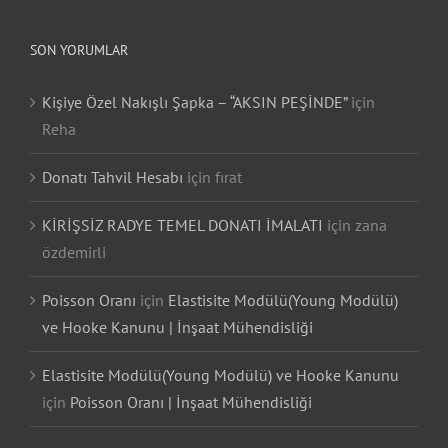
SON YORUMLAR
Kişiye Özel Nakışlı Şapka – “AKSIN PEŞİNDE”
için
Reha
Donatı Tahvil Hesabı
için
fırat
KİRİŞSİZ RADYE TEMEL DONATI İMALATI
için
zana
özdemirli
Poisson Oranı
için
Elastisite Modülü(Young Modülü)
ve Hooke Kanunu | İnşaat Mühendisliği
Elastisite Modülü(Young Modülü) ve Hooke Kanunu
için
Poisson Oranı | İnşaat Mühendisliği