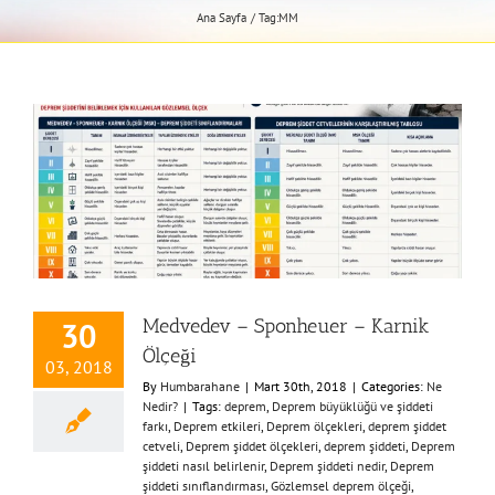
Ana Sayfa
Tag:
MM
Medvedev – Sponheuer – Karnik
30
Ölçeği
03, 2018
By
Humbarahane
|
Mart 30th, 2018
|
Categories:
Ne
Nedir?
|
Tags:
deprem
,
Deprem büyüklüğü ve şiddeti
farkı
,
Deprem etkileri
,
Deprem ölçekleri
,
deprem şiddet
cetveli
,
Deprem şiddet ölçekleri
,
deprem şiddeti
,
Deprem
şiddeti nasıl belirlenir
,
Deprem şiddeti nedir
,
Deprem
şiddeti sınıflandırması
,
Gözlemsel deprem ölçeği
,