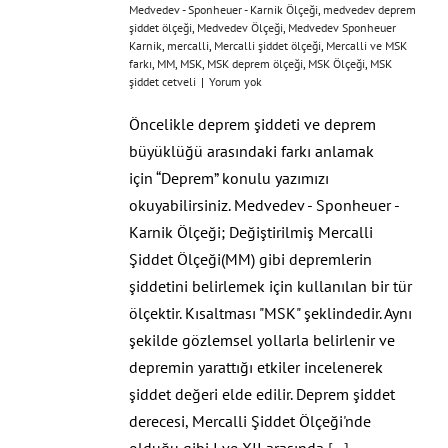
Medvedev - Sponheuer - Karnik Ölçeği
,
medvedev deprem
şiddet ölçeği
,
Medvedev Ölçeği
,
Medvedev Sponheuer
Karnik
,
mercalli
,
Mercalli şiddet ölçeği
,
Mercalli ve MSK
farkı
,
MM
,
MSK
,
MSK deprem ölçeği
,
MSK Ölçeği
,
MSK
şiddet cetveli
|
Yorum yok
Öncelikle deprem şiddeti ve deprem
büyüklüğü arasındaki farkı anlamak
için “Deprem” konulu yazımızı
okuyabilirsiniz. Medvedev - Sponheuer -
Karnik Ölçeği; Değiştirilmiş Mercalli
Şiddet Ölçeği(MM) gibi depremlerin
şiddetini belirlemek için kullanılan bir tür
ölçektir. Kısaltması "MSK" şeklindedir. Aynı
şekilde gözlemsel yollarla belirlenir ve
depremin yarattığı etkiler incelenerek
şiddet değeri elde edilir. Deprem şiddet
derecesi, Mercalli Şiddet Ölçeği'nde
olduğu gibi I ve XII arasında
[...]