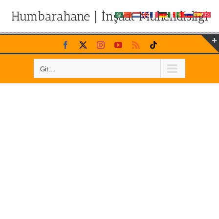
Humbarahane | İnşaat Mühendisliği
Skip
Facebook
X
Instagram
YouTube
Rss
Tiktok
to
content
Git...