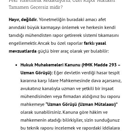
Peki Yönetmelik Reddediyorsa, Özel Rapor Hukuken
Tamamen Geçersiz midir?
Hayır, değildir.
Yönetmeliğin buradaki amacı afet
anındaki büyük karmaşayı önlemek ve herkesin kendi
tanıdığı mühendisten rapor getirerek sistemi tıkamasını
engellemektir. Ancak bu özel raporlar
farklı yasal
mevzuatlarda
güçlü birer araç olarak yer bulabilir:
Hukuk Muhakemeleri Kanunu (HMK Madde 293 –
Uzman Görüşü):
Eğer devletin verdiği hasar tespit
kararına karşı İdare Mahkemesinde dava açarsanız,
avukatınız kanalıyla uzman ve yetkili bir inşaat
mühendisinden veya firmadan aldığınız bu raporu
mahkemeye
“Uzman Görüşü (Uzman Mütalaası)”
olarak sunabilirsiniz. Kanuna göre hâkim ve
mahkemenin atadığı bilirkişiler, sizin sunduğunuz
bu teknik raporu incelemek ve rapordaki iddialara