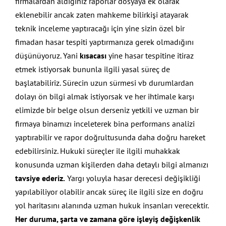
firmalardan aldığınız raporlar dosyaya ek olarak
eklenebilir ancak zaten mahkeme bilirkişi atayarak
teknik inceleme yaptıracağı için yine sizin özel bir
fimadan hasar tespiti yaptırmanıza gerek olmadığını
düşünüyoruz. Yani
kısacası
yine hasar tespitine itiraz
etmek istiyorsak bununla ilgili yasal süreç de
başlatabiliriz. Sürecin uzun sürmesi vb durumlardan
dolayı ön bilgi almak istiyorsak ve her ihtimale karşı
elimizde bir belge olsun derseniz yetkili ve uzman bir
firmaya binamızı inceleterek bina performans analizi
yaptırabilir ve rapor doğrultusunda daha doğru hareket
edebilirsiniz. Hukuki süreçler ile ilgili muhakkak
konusunda uzman kişilerden daha detaylı bilgi almanızı
tavsiye ederiz.
Yargı yoluyla hasar derecesi değişikliği
yapılabiliyor olabilir ancak süreç ile ilgili size en doğru
yol haritasını alanında uzman hukuk insanları verecektir.
Her duruma, şarta ve zamana göre işleyiş değişkenlik