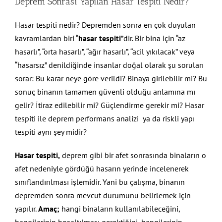
Deprem Sonrası Yapılan Hasar Tespiti Nedir?
Hasar tespiti nedir? Depremden sonra en çok duyulan
kavramlardan biri “
hasar tespiti
”dir. Bir bina için “az
hasarlı”, “orta hasarlı”, “ağır hasarlı”, “acil yıkılacak” veya
“hasarsız” denildiğinde insanlar doğal olarak şu soruları
sorar: Bu karar neye göre verildi? Binaya girilebilir mi? Bu
sonuç binanın tamamen güvenli olduğu anlamına mı
gelir? İtiraz edilebilir mi? Güçlendirme gerekir mi? Hasar
tespiti ile deprem performans analizi ya da riskli yapı
tespiti aynı şey midir?
Hasar tespiti,
deprem gibi bir afet sonrasında binaların o
afet nedeniyle gördüğü hasarın yerinde incelenerek
sınıflandırılması işlemidir. Yani bu çalışma, binanın
depremden sonra mevcut durumunu belirlemek için
yapılır.
Amaç;
hangi binaların kullanılabileceğini,
hangilerinin boşaltılması gerektiğini, hangilerinin