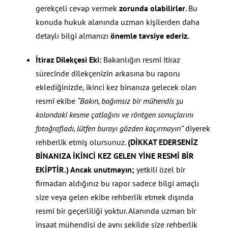
gerekçeli cevap vermek
zorunda olabilirler
. Bu
konuda hukuk alanında uzman kişilerden daha
detaylı bilgi almanızı
önemle tavsiye ederiz.
İtiraz Dilekçesi Eki:
Bakanlığın resmî itiraz
sürecinde dilekçenizin arkasına bu raporu
eklediğinizde, ikinci kez binanıza gelecek olan
resmî ekibe
“Bakın, bağımsız bir mühendis şu
kolondaki kesme çatlağını ve röntgen sonuçlarını
fotoğrafladı, lütfen burayı gözden kaçırmayın”
diyerek
rehberlik etmiş olursunuz.
(DİKKAT EDERSENİZ
BİNANIZA İKİNCİ KEZ GELEN YİNE RESMİ BİR
EKİPTİR.) Ancak unutmayın;
yetkili özel bir
firmadan aldığınız bu rapor sadece bilgi amaçlı
size veya gelen ekibe rehberlik etmek dışında
resmi bir geçerliliği yoktur. Alanında uzman bir
inşaat mühendisi de aynı şekilde size rehberlik