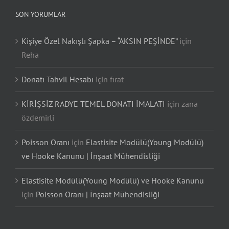
SON YORUMLAR
Kişiye Özel Nakışlı Şapka – “AKSIN PEŞİNDE”
için
Reha
Donatı Tahvil Hesabı
için
fırat
KİRİŞSİZ RADYE TEMEL DONATI İMALATI
için
zana
özdemirli
Poisson Oranı
için
Elastisite Modülü(Young Modülü)
ve Hooke Kanunu | İnşaat Mühendisliği
Elastisite Modülü(Young Modülü) ve Hooke Kanunu
için
Poisson Oranı | İnşaat Mühendisliği