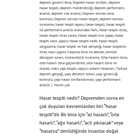
deprem güvenli bina
,
Deprem hasar sınıfları
,
deprem
hasar tespiti
,
deprem mühendisliği
,
deprem performans
analizi
,
deprem risk analizi
,
Deprem sonrası bina
kontrolü
,
Deprem sonrası hasar tespiti
,
deprem sonrası
inceleme
,
hasar tespit raporu
,
hasar tespiti
,
hasar tespiti
ile performans analizi arasındaki fark
,
Hasar tespiti itiraz
,
hasar tespiti itiraz süresi
,
Hasar tespiti kim yapar
,
hasar
tespiti nasıl yapılır
,
Hasar tespiti nedir
,
hasar tespiti
sorgulama
,
hasar tespiti ve hak sahipliği
,
hasar tespitine
itiraz nasıl yapılır
,
hasarsız bina ne demek
,
kentsel
dönüşüm süreci
,
mühendislik inceleme
,
Orta hasarlı bina
,
orta hasarlı bina güçlendirme
,
orta hasarlı bina ne
olacak
,
riskli yapı tespiti
,
taşıyıcı sistem hasarları
,
Türkiye
deprem gerçeği
,
yapı denetim süreci
,
yapı güvenliği
kontrolü
,
yapı hasar sınıflandırması
,
yapı performans
analizi
|
Yorum yok
Hasar tespiti nedir? Depremden sonra en
çok duyulan kavramlardan biri “hasar
tespiti”dir. Bir bina için “az hasarlı”, “orta
hasarlı”, “ağır hasarlı”, “acil yıkılacak” veya
“hasarsız” denildiğinde insanlar doğal