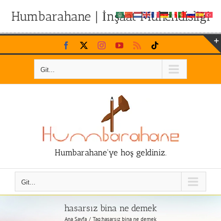
Humbarahane | İnşaat Mühendisliği
Skip
Facebook
X
Instagram
YouTube
Rss
Tiktok
to
content
Git...
Humbarahane'ye hoş geldiniz.
Git...
hasarsız bina ne demek
Ana Sayfa
Tag:
hasarsız bina ne demek