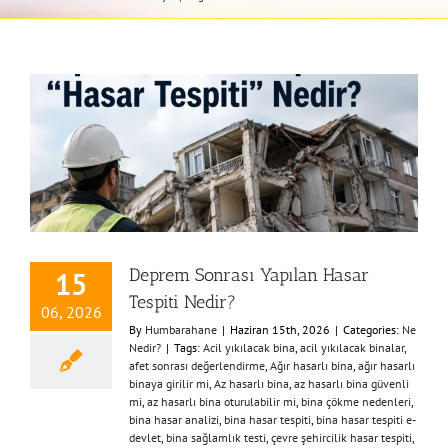
Deprem Sonrası Yapılan Hasar
15
Tespiti Nedir?
06, 2026
By
Humbarahane
|
Haziran 15th, 2026
|
Categories:
Ne
Nedir?
|
Tags:
Acil yıkılacak bina
,
acil yıkılacak binalar
,
afet sonrası değerlendirme
,
Ağır hasarlı bina
,
ağır hasarlı
binaya girilir mi
,
Az hasarlı bina
,
az hasarlı bina güvenli
mi
,
az hasarlı bina oturulabilir mi
,
bina çökme nedenleri
,
bina hasar analizi
,
bina hasar tespiti
,
bina hasar tespiti e-
devlet
,
bina sağlamlık testi
,
çevre şehircilik hasar tespiti
,