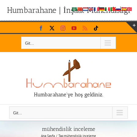
Humbarahane | İnşaat Mühendisliği
Skip
Facebook
X
Instagram
YouTube
Rss
Tiktok
to
content
Git...
Humbarahane'ye hoş geldiniz.
Git...
mühendislik inceleme
Ana Sayfa
Tag:
mühendislik inceleme