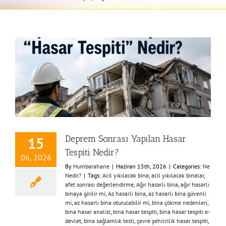
Deprem Sonrası Yapılan Hasar
15
Tespiti Nedir?
06, 2026
By
Humbarahane
|
Haziran 15th, 2026
|
Categories:
Ne
Nedir?
|
Tags:
Acil yıkılacak bina
,
acil yıkılacak binalar
,
afet sonrası değerlendirme
,
Ağır hasarlı bina
,
ağır hasarlı
binaya girilir mi
,
Az hasarlı bina
,
az hasarlı bina güvenli
mi
,
az hasarlı bina oturulabilir mi
,
bina çökme nedenleri
,
bina hasar analizi
,
bina hasar tespiti
,
bina hasar tespiti e-
devlet
,
bina sağlamlık testi
,
çevre şehircilik hasar tespiti
,