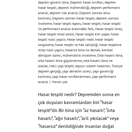
deprem güvenli bina
,
Deprem hasar sınıfları
,
deprem
hasar tespiti
,
deprem mühendisliği
,
deprem performans
analizi
,
deprem risk analizi
,
Deprem sonrası bina
kontrolü
,
Deprem sonrası hasar tespiti
,
deprem sonrası
inceleme
,
hasar tespit raporu
,
hasar tespiti
,
hasar tespiti
ile performans analizi arasındaki fark
,
Hasar tespiti itiraz
,
hasar tespiti itiraz süresi
,
Hasar tespiti kim yapar
,
hasar
tespiti nasıl yapılır
,
Hasar tespiti nedir
,
hasar tespiti
sorgulama
,
hasar tespiti ve hak sahipliği
,
hasar tespitine
itiraz nasıl yapılır
,
hasarsız bina ne demek
,
kentsel
dönüşüm süreci
,
mühendislik inceleme
,
Orta hasarlı bina
,
orta hasarlı bina güçlendirme
,
orta hasarlı bina ne
olacak
,
riskli yapı tespiti
,
taşıyıcı sistem hasarları
,
Türkiye
deprem gerçeği
,
yapı denetim süreci
,
yapı güvenliği
kontrolü
,
yapı hasar sınıflandırması
,
yapı performans
analizi
|
Yorum yok
Hasar tespiti nedir? Depremden sonra en
çok duyulan kavramlardan biri “hasar
tespiti”dir. Bir bina için “az hasarlı”, “orta
hasarlı”, “ağır hasarlı”, “acil yıkılacak” veya
“hasarsız” denildiğinde insanlar doğal