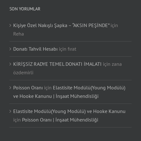
SON YORUMLAR
Kişiye Özel Nakışlı Şapka – “AKSIN PEŞİNDE”
için
Reha
Donatı Tahvil Hesabı
için
fırat
KİRİŞSİZ RADYE TEMEL DONATI İMALATI
için
zana
özdemirli
Poisson Oranı
için
Elastisite Modülü(Young Modülü)
ve Hooke Kanunu | İnşaat Mühendisliği
Elastisite Modülü(Young Modülü) ve Hooke Kanunu
için
Poisson Oranı | İnşaat Mühendisliği