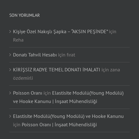
SON YORUMLAR
Kişiye Özel Nakışlı Şapka – “AKSIN PEŞİNDE”
için
Reha
Donatı Tahvil Hesabı
için
fırat
KİRİŞSİZ RADYE TEMEL DONATI İMALATI
için
zana
özdemirli
Poisson Oranı
için
Elastisite Modülü(Young Modülü)
ve Hooke Kanunu | İnşaat Mühendisliği
Elastisite Modülü(Young Modülü) ve Hooke Kanunu
için
Poisson Oranı | İnşaat Mühendisliği