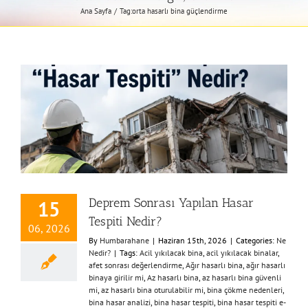
Ana Sayfa
Tag:
orta hasarlı bina güçlendirme
Deprem Sonrası Yapılan Hasar
15
Tespiti Nedir?
06, 2026
By
Humbarahane
|
Haziran 15th, 2026
|
Categories:
Ne
Nedir?
|
Tags:
Acil yıkılacak bina
,
acil yıkılacak binalar
,
afet sonrası değerlendirme
,
Ağır hasarlı bina
,
ağır hasarlı
binaya girilir mi
,
Az hasarlı bina
,
az hasarlı bina güvenli
mi
,
az hasarlı bina oturulabilir mi
,
bina çökme nedenleri
,
bina hasar analizi
,
bina hasar tespiti
,
bina hasar tespiti e-