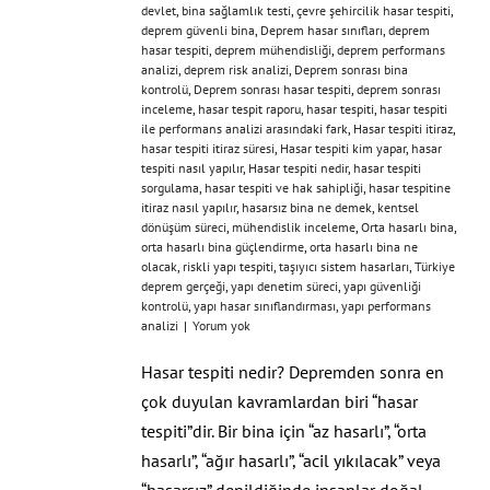
devlet
,
bina sağlamlık testi
,
çevre şehircilik hasar tespiti
,
deprem güvenli bina
,
Deprem hasar sınıfları
,
deprem
hasar tespiti
,
deprem mühendisliği
,
deprem performans
analizi
,
deprem risk analizi
,
Deprem sonrası bina
kontrolü
,
Deprem sonrası hasar tespiti
,
deprem sonrası
inceleme
,
hasar tespit raporu
,
hasar tespiti
,
hasar tespiti
ile performans analizi arasındaki fark
,
Hasar tespiti itiraz
,
hasar tespiti itiraz süresi
,
Hasar tespiti kim yapar
,
hasar
tespiti nasıl yapılır
,
Hasar tespiti nedir
,
hasar tespiti
sorgulama
,
hasar tespiti ve hak sahipliği
,
hasar tespitine
itiraz nasıl yapılır
,
hasarsız bina ne demek
,
kentsel
dönüşüm süreci
,
mühendislik inceleme
,
Orta hasarlı bina
,
orta hasarlı bina güçlendirme
,
orta hasarlı bina ne
olacak
,
riskli yapı tespiti
,
taşıyıcı sistem hasarları
,
Türkiye
deprem gerçeği
,
yapı denetim süreci
,
yapı güvenliği
kontrolü
,
yapı hasar sınıflandırması
,
yapı performans
analizi
|
Yorum yok
Hasar tespiti nedir? Depremden sonra en
çok duyulan kavramlardan biri “hasar
tespiti”dir. Bir bina için “az hasarlı”, “orta
hasarlı”, “ağır hasarlı”, “acil yıkılacak” veya
“hasarsız” denildiğinde insanlar doğal