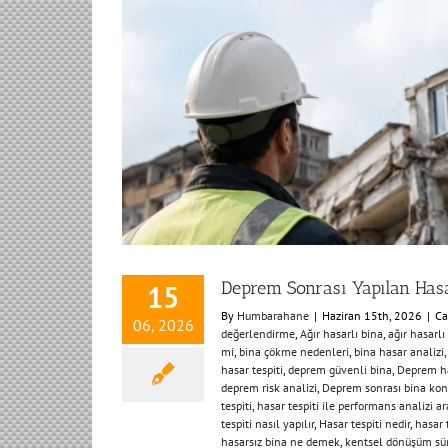
Deprem Sonrası Yapılan Hasa
15
By
Humbarahane
|
Haziran 15th, 2026
|
Ca
06, 2026
değerlendirme
,
Ağır hasarlı bina
,
ağır hasarlı
mi
,
bina çökme nedenleri
,
bina hasar analizi
hasar tespiti
,
deprem güvenli bina
,
Deprem has
deprem risk analizi
,
Deprem sonrası bina kon
tespiti
,
hasar tespiti ile performans analizi ar
tespiti nasıl yapılır
,
Hasar tespiti nedir
,
hasar 
hasarsız bina ne demek
,
kentsel dönüşüm sür