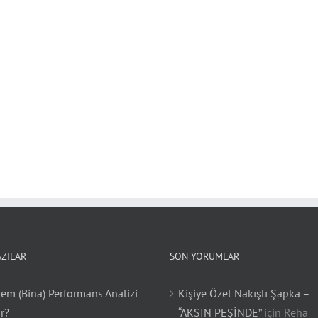
AZILAR
SON YORUMLAR
em (Bina) Performans Analizi
Kişiye Özel Nakışlı Şapka –
r?
“AKSIN PEŞİNDE”
için
Reha