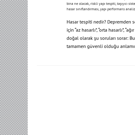
bina ne olacak
,
riskli yapı tespiti
,
taşıyıcı sis
hasar sınıflandırması
,
yapı performans analiz
Hasar tespiti nedir? Depremden so
için “az hasarlı”, “orta hasarlı”, “a
doğal olarak şu soruları sorar: Bu
tamamen güvenli olduğu anlamına 