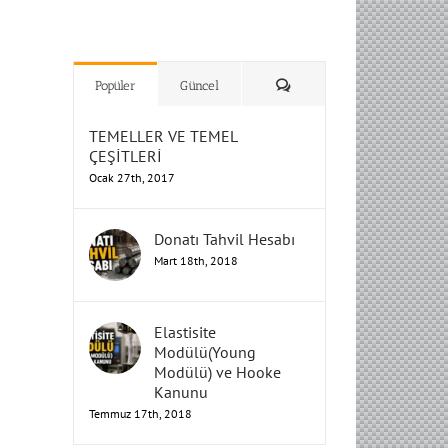
H
H
H
Humbarahane
Humbarahane
,
,
İnşaat
İnşaat
Humbarahane
Humbarahane
Mühendisliği
Mühendisliği
Mühendisliği
H
H
H
H
Mühendisliği
Mühendisliği
Yorum
Popüler
Güncel
TEMELLER VE TEMEL
ÇEŞİTLERİ
Ocak 27th, 2017
Donatı Tahvil Hesabı
Mart 18th, 2018
Elastisite
Modülü(Young
Modülü) ve Hooke
Kanunu
Temmuz 17th, 2018