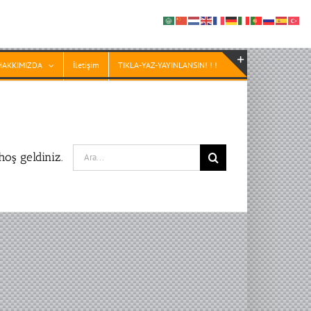
HAKKIMIZDA
İletişim
TIKLA-YAZ-YAYINLANSIN! ! !
Toggle
Sliding
Bar
Area
Search
oş geldiniz.
for: