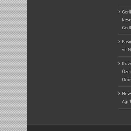
Geri
Kesm
Geri
Bası
ve N
Kuvv
Özel
Örne
Newt
Ağır