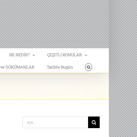
NE NEDİR?
ÇEŞİTLİ KONULAR
T ve DOKÜMANLAR
Tarihte Bugün
Search
for: