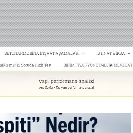
BETONARME BİNA İNŞAAT AŞAMALARI
İSTİNAT & İKSA
klı mı? 12 Soruda Hızlı Test
BİRİM FİYAT-YÖNETMELİK-MEVZUA
yapı performans analizi
Ana Sayfa
Tag:
yapı performans analizi