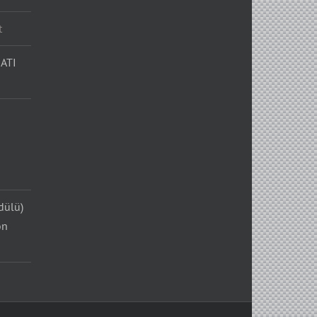
t
ATI
dülü)
on