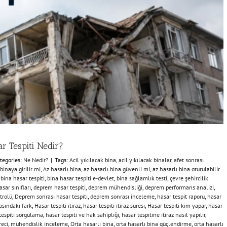
r Tespiti Nedir?
tegories:
Ne Nedir?
|
Tags:
Acil yıkılacak bina
,
acil yıkılacak binalar
,
afet sonrası
 binaya girilir mi
,
Az hasarlı bina
,
az hasarlı bina güvenli mi
,
az hasarlı bina oturulabilir
,
bina hasar tespiti
,
bina hasar tespiti e-devlet
,
bina sağlamlık testi
,
çevre şehircilik
ar sınıfları
,
deprem hasar tespiti
,
deprem mühendisliği
,
deprem performans analizi
,
trolü
,
Deprem sonrası hasar tespiti
,
deprem sonrası inceleme
,
hasar tespit raporu
,
hasar
asındaki fark
,
Hasar tespiti itiraz
,
hasar tespiti itiraz süresi
,
Hasar tespiti kim yapar
,
hasar
tespiti sorgulama
,
hasar tespiti ve hak sahipliği
,
hasar tespitine itiraz nasıl yapılır
,
eci
,
mühendislik inceleme
,
Orta hasarlı bina
,
orta hasarlı bina güçlendirme
,
orta hasarlı