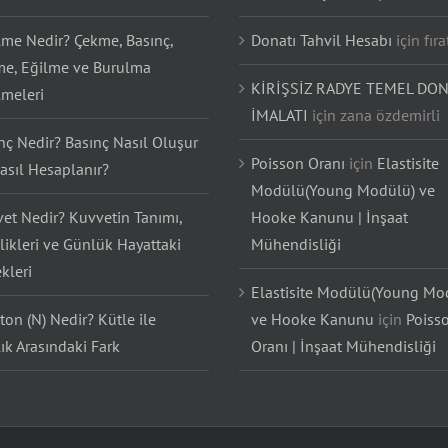
lme Nedir? Çekme, Basınç,
Donatı Tahvil Hesabı
için
fıra
e, Eğilme ve Burulma
KİRİŞSİZ RADYE TEMEL DON
lmeleri
İMALATI
için
zana özdemirli
nç Nedir? Basınç Nasıl Oluşur
Poisson Oranı
için
Elastisite
asıl Hesaplanır?
Modülü(Young Modülü) ve
et Nedir? Kuvvetin Tanımı,
Hooke Kanunu | İnşaat
likleri ve Günlük Hayattaki
Mühendisliği
kleri
Elastisite Modülü(Young Mo
on (N) Nedir? Kütle ile
ve Hooke Kanunu
için
Poiss
lık Arasındaki Fark
Oranı | İnşaat Mühendisliği