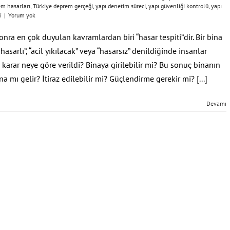
tem hasarları
,
Türkiye deprem gerçeği
,
yapı denetim süreci
,
yapı güvenliği kontrolü
,
yapı
i
|
Yorum yok
nra en çok duyulan kavramlardan biri “hasar tespiti”dir. Bir bina
ğır hasarlı”, “acil yıkılacak” veya “hasarsız” denildiğinde insanlar
 karar neye göre verildi? Binaya girilebilir mi? Bu sonuç binanın
mı gelir? İtiraz edilebilir mi? Güçlendirme gerekir mi?
[...]
Devamı