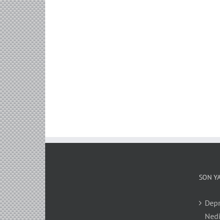
SON Y
Depr
Nedi