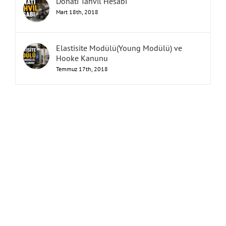
Donatı Tahvil Hesabı
Mart 18th, 2018
Elastisite Modülü(Young Modülü) ve
Hooke Kanunu
Temmuz 17th, 2018