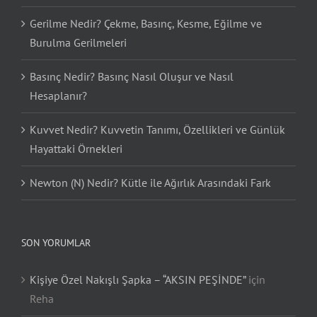
Gerilme Nedir? Çekme, Basınç, Kesme, Eğilme ve
Burulma Gerilmeleri
Basınç Nedir? Basınç Nasıl Oluşur ve Nasıl
Hesaplanır?
Kuvvet Nedir? Kuvvetin Tanımı, Özellikleri ve Günlük
Hayattaki Örnekleri
Newton (N) Nedir? Kütle ile Ağırlık Arasındaki Fark
SON YORUMLAR
Kişiye Özel Nakışlı Şapka – “AKSIN PEŞİNDE”
için
Reha