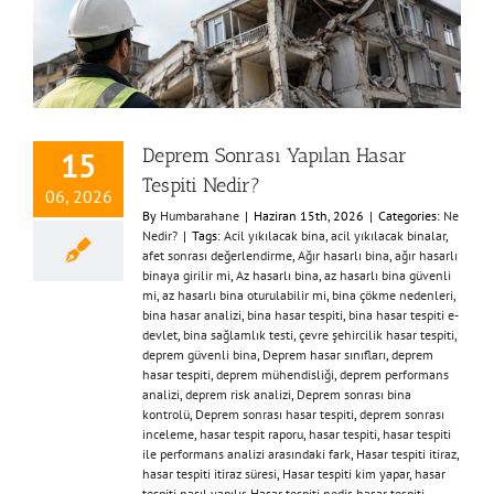
Deprem Sonrası Yapılan Hasar
15
Tespiti Nedir?
06, 2026
By
Humbarahane
|
Haziran 15th, 2026
|
Categories:
Ne
Nedir?
|
Tags:
Acil yıkılacak bina
,
acil yıkılacak binalar
,
afet sonrası değerlendirme
,
Ağır hasarlı bina
,
ağır hasarlı
binaya girilir mi
,
Az hasarlı bina
,
az hasarlı bina güvenli
mi
,
az hasarlı bina oturulabilir mi
,
bina çökme nedenleri
,
bina hasar analizi
,
bina hasar tespiti
,
bina hasar tespiti e-
devlet
,
bina sağlamlık testi
,
çevre şehircilik hasar tespiti
,
deprem güvenli bina
,
Deprem hasar sınıfları
,
deprem
hasar tespiti
,
deprem mühendisliği
,
deprem performans
analizi
,
deprem risk analizi
,
Deprem sonrası bina
kontrolü
,
Deprem sonrası hasar tespiti
,
deprem sonrası
inceleme
,
hasar tespit raporu
,
hasar tespiti
,
hasar tespiti
ile performans analizi arasındaki fark
,
Hasar tespiti itiraz
,
hasar tespiti itiraz süresi
,
Hasar tespiti kim yapar
,
hasar
tespiti nasıl yapılır
,
Hasar tespiti nedir
,
hasar tespiti