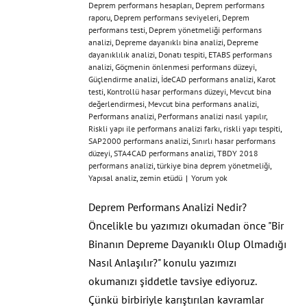
Deprem performans hesapları
,
Deprem performans
raporu
,
Deprem performans seviyeleri
,
Deprem
performans testi
,
Deprem yönetmeliği performans
analizi
,
Depreme dayanıklı bina analizi
,
Depreme
dayanıklılık analizi
,
Donatı tespiti
,
ETABS performans
analizi
,
Göçmenin önlenmesi performans düzeyi
,
Güçlendirme analizi
,
İdeCAD performans analizi
,
Karot
testi
,
Kontrollü hasar performans düzeyi
,
Mevcut bina
değerlendirmesi
,
Mevcut bina performans analizi
,
Performans analizi
,
Performans analizi nasıl yapılır
,
Riskli yapı ile performans analizi farkı
,
riskli yapı tespiti
,
SAP2000 performans analizi
,
Sınırlı hasar performans
düzeyi
,
STA4CAD performans analizi
,
TBDY 2018
performans analizi
,
türkiye bina deprem yönetmeliği
,
Yapısal analiz
,
zemin etüdü
|
Yorum yok
Deprem Performans Analizi Nedir?
Öncelikle bu yazımızı okumadan önce "Bir
Binanın Depreme Dayanıklı Olup Olmadığı
Nasıl Anlaşılır?" konulu yazımızı
okumanızı şiddetle tavsiye ediyoruz.
Çünkü birbiriyle karıştırılan kavramlar