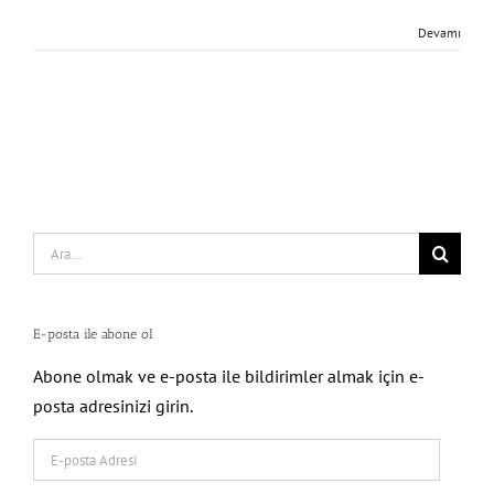
Devamı
Search
for:
E-posta ile abone ol
Abone olmak ve e-posta ile bildirimler almak için e-
posta adresinizi girin.
E-
posta