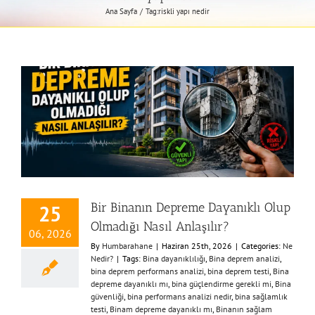
Ana Sayfa
Tag:
riskli yapı nedir
Bir Binanın Depreme Dayanıklı Olup
25
Olmadığı Nasıl Anlaşılır?
06, 2026
By
Humbarahane
|
Haziran 25th, 2026
|
Categories:
Ne
Nedir?
|
Tags:
Bina dayanıklılığı
,
Bina deprem analizi
,
bina deprem performans analizi
,
bina deprem testi
,
Bina
depreme dayanıklı mı
,
bina güçlendirme gerekli mi
,
Bina
güvenliği
,
bina performans analizi nedir
,
bina sağlamlık
testi
,
Binam depreme dayanıklı mı
,
Binanın sağlam