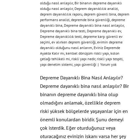
olduğu nasıl anlaşılır
,
Bir binanın depreme dayanıklı
olduğu nasıl anlaşılır
,
Deprem dayanıklılık analizi
,
deprem dayanıklılık raporu
,
deprem güvenli bina
,
deprem
performans analizi
,
depremde bina güvenliği
,
depreme
dayanıklı bina
,
Depreme dayanıklı bina nasıl anlaşılır
,
Depreme dayanıklı bina testi
,
Depreme dayanıklı ev
,
Depreme dayanıklılık testi
,
depreme karşı güvenli ev
seçimi
,
ev alırken deprem güvenliği
,
evimin depreme
dayanıklı olduğunu nasıl anlarım
,
Eviniz Depremde
Ayakta Kalır mı
,
kentsel dönüşüm riskli yapı
,
kolon
çatlağı tehlikeli mi
,
riskli yapı nedir
,
riskli yapı tespiti
,
yapı denetim sistemi
,
yapı güvenliği
|
Yorum yok
Depreme Dayanıklı Bina Nasıl Anlaşılır?
Depreme dayanıklı bina nasıl anlaşılır? Bir
binanın depreme dayanıklı bina olup
olmadığını anlamak, özellikle deprem
riski yüksek bölgelerde yaşayanlar için en
önemli konulardan biridir. Şunu demeyi
çok isterdik. Eğer oturduğunuz veya
oturacağınız evinizin iskanı varsa her şey