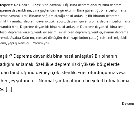
tegories:
Ne Nedir?
|
Tags:
Bina dayanıklılığı
,
Bina deprem analizi
,
bina deprem
epreme dayanıklı mı
,
bina güçlendirme gerekli mi
,
Bina güvenliği
,
bina performans
reme dayanıklı mı
,
Binanın sağlam olduğu nasıl anlaşılır
,
Bir binanın depreme
ıklılık analizi
,
deprem dayanıklılık raporu
,
deprem güvenli bina
,
deprem performans
yanıklı bina
,
Depreme dayanıklı bina nasıl anlaşılır
,
Depreme dayanıklı bina testi
,
testi
,
depreme karşı güvenli ev seçimi
,
ev alırken deprem güvenliği
,
evimin depreme
remde Ayakta Kalır mı
,
kentsel dönüşüm riskli yapı
,
kolon çatlağı tehlikeli mi
,
riskli
temi
,
yapı güvenliği
|
Yorum yok
şılır? Depreme dayanıklı bina nasıl anlaşılır? Bir binanın
dığını anlamak, özellikle deprem riski yüksek bölgelerde
rdan biridir. Şunu demeyi çok isterdik. Eğer oturduğunuz veya
 her şey yolunda... Normal şartlar altında bu yeterli olmalı ama
lsa
[...]
Devamı