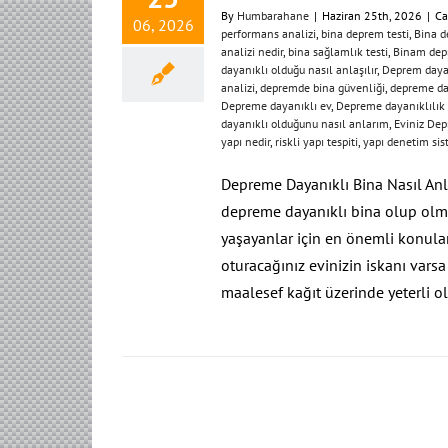
By
Humbarahane
|
Haziran 25th, 2026
|
Ca
06, 2026
performans analizi
,
bina deprem testi
,
Bina d
analizi nedir
,
bina sağlamlık testi
,
Binam dep
dayanıklı olduğu nasıl anlaşılır
,
Deprem dayan
analizi
,
depremde bina güvenliği
,
depreme da
Depreme dayanıklı ev
,
Depreme dayanıklılık 
dayanıklı olduğunu nasıl anlarım
,
Eviniz Dep
yapı nedir
,
riskli yapı tespiti
,
yapı denetim sis
Depreme Dayanıklı Bina Nasıl Anla
depreme dayanıklı bina olup olma
yaşayanlar için en önemli konula
oturacağınız evinizin iskanı varsa
maalesef kağıt üzerinde yeterli o