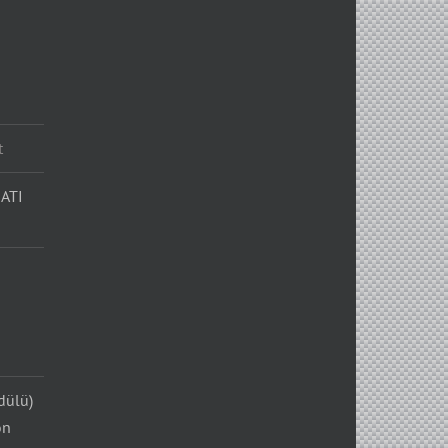
t
ATI
dülü)