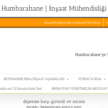
Humbarahane | İnşaat Mühendisliği
KULLANIM KOŞULLARI ve GİZLİLİK POLİTİKASI
Humbarahane'ye h
BETONARME BİNA İNŞAAT AŞAMALARI
İSTİNAT & İKSA
klı mı? 12 Soruda Hızlı Test
BİRİM FİYAT-YÖNETMELİK-MEVZUA
depreme karşı güvenli ev seçimi
Ana Sayfa
Tag:
depreme karşı güvenli ev seçimi