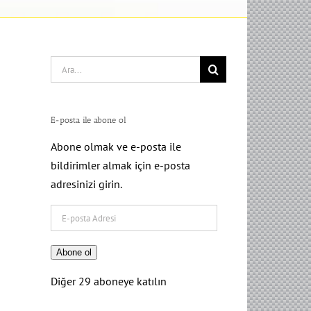
Search
for:
E-posta ile abone ol
Abone olmak ve e-posta ile
bildirimler almak için e-posta
adresinizi girin.
E-
posta
Adresi
Abone ol
Diğer 29 aboneye katılın