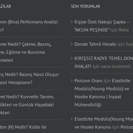
AZILAR
SON YORUMLAR
em (Bina) Performans Analizi
Kişiye Özel Nakışlı Şapka –
r?
“AKSIN PEŞİNDE”
için
Reha
lme Nedir? Çekme, Basınç,
Donatı Tahvil Hesabı
için
fıra
e, Eğilme ve Burulma
KİRİŞSİZ RADYE TEMEL DON
lmeleri
İMALATI
için
zana özdemirli
nç Nedir? Basınç Nasıl Oluşur
Poisson Oranı
için
Elastisite
asıl Hesaplanır?
Modülü(Young Modülü) ve
et Nedir? Kuvvetin Tanımı,
Hooke Kanunu | İnşaat
likleri ve Günlük Hayattaki
Mühendisliği
kleri
Elastisite Modülü(Young Mo