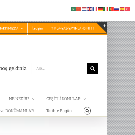
HAKKIMIZDA
İletişim
TIKLA-YAZ-YAYINLANSIN! ! !
Toggle
Sliding
Bar
Area
Search
oş geldiniz.
for:
NE NEDİR?
ÇEŞİTLİ KONULAR
T ve DOKÜMANLAR
Tarihte Bugün