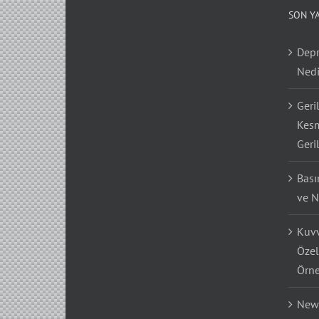
SON Y
Depr
Nedi
Geri
Kesm
Geri
Bası
ve N
Kuvv
Özel
Örne