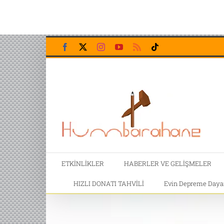
Skip
Facebook
X
Instagram
YouTube
Rss
Tiktok
to
content
ETKİNLİKLER
HABERLER VE GELİŞMELER
HIZLI DONATI TAHVİLİ
Evin Depreme Dayanı