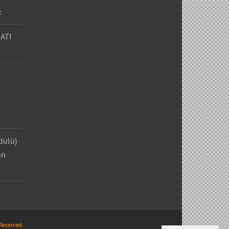
t
ATI
dülü)
on