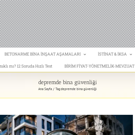
BETONARME BİNA İNŞAAT AŞAMALARI
İSTİNAT & İKSA
klı mı? 12 Soruda Hızlı Test
BİRİM FİYAT-YÖNETMELİK-MEVZUA
depremde bina güvenliği
Ana Sayfa
Tag:
depremde bina güvenliği