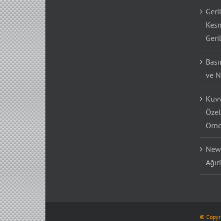
Geri
Kesm
Geri
Bası
ve N
Kuvv
Özel
Örne
Newt
Ağır