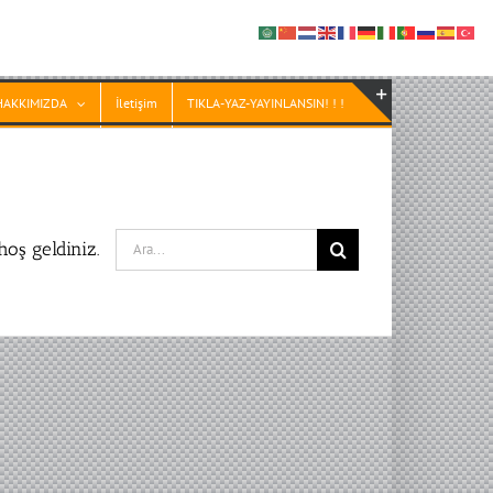
HAKKIMIZDA
İletişim
TIKLA-YAZ-YAYINLANSIN! ! !
Toggle
Sliding
Bar
Area
Search
oş geldiniz.
for: