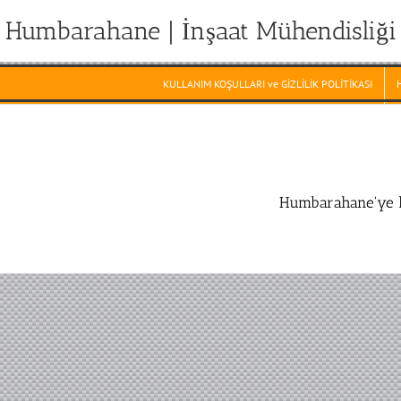
Humbarahane | İnşaat Mühendisliği
KULLANIM KOŞULLARI ve GİZLİLİK POLİTİKASI
Humbarahane'ye h