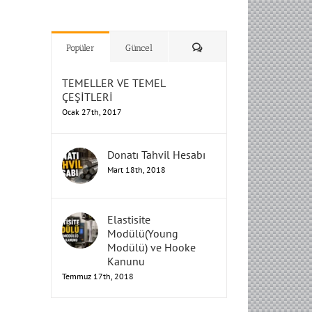
H
H
H
Humbarahane
Humbarahane
,
,
İnşaat
İnşaat
Humbarahane
Humbarahane
Mühendisliği
Mühendisliği
Mühendisliği
H
H
H
H
Mühendisliği
Mühendisliği
Yorum
Popüler
Güncel
TEMELLER VE TEMEL
ÇEŞİTLERİ
Ocak 27th, 2017
Donatı Tahvil Hesabı
Mart 18th, 2018
Elastisite
Modülü(Young
Modülü) ve Hooke
Kanunu
Temmuz 17th, 2018