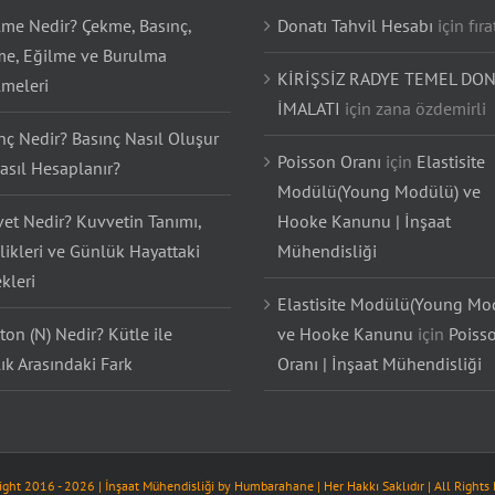
lme Nedir? Çekme, Basınç,
Donatı Tahvil Hesabı
için
fıra
e, Eğilme ve Burulma
KİRİŞSİZ RADYE TEMEL DON
lmeleri
İMALATI
için
zana özdemirli
nç Nedir? Basınç Nasıl Oluşur
Poisson Oranı
için
Elastisite
asıl Hesaplanır?
Modülü(Young Modülü) ve
et Nedir? Kuvvetin Tanımı,
Hooke Kanunu | İnşaat
likleri ve Günlük Hayattaki
Mühendisliği
kleri
Elastisite Modülü(Young Mo
on (N) Nedir? Kütle ile
ve Hooke Kanunu
için
Poiss
lık Arasındaki Fark
Oranı | İnşaat Mühendisliği