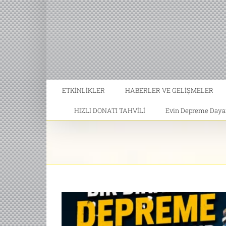
ETKİNLİKLER
HABERLER VE GELİŞMELER
HIZLI DONATI TAHVİLİ
Evin Depreme Dayanı