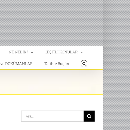
NE NEDİR?
ÇEŞİTLİ KONULAR
T ve DOKÜMANLAR
Tarihte Bugün
Search
for: