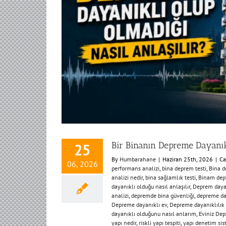
Bir Binanın Depreme Dayanıkl
25
By
Humbarahane
|
Haziran 25th, 2026
|
Ca
06, 2026
performans analizi
,
bina deprem testi
,
Bina d
analizi nedir
,
bina sağlamlık testi
,
Binam dep
dayanıklı olduğu nasıl anlaşılır
,
Deprem dayan
analizi
,
depremde bina güvenliği
,
depreme da
Depreme dayanıklı ev
,
Depreme dayanıklılık 
dayanıklı olduğunu nasıl anlarım
,
Eviniz Dep
yapı nedir
,
riskli yapı tespiti
,
yapı denetim sis