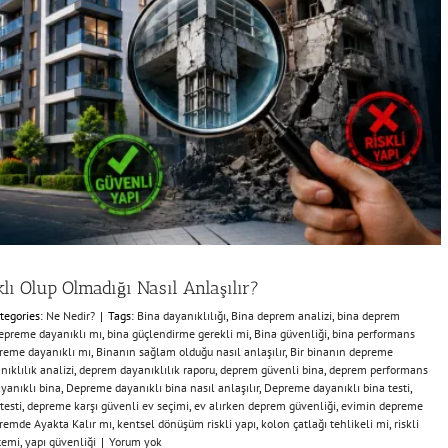
ı Olup Olmadığı Nasıl Anlaşılır?
tegories:
Ne Nedir?
|
Tags:
Bina dayanıklılığı
,
Bina deprem analizi
,
bina deprem
epreme dayanıklı mı
,
bina güçlendirme gerekli mi
,
Bina güvenliği
,
bina performans
reme dayanıklı mı
,
Binanın sağlam olduğu nasıl anlaşılır
,
Bir binanın depreme
ıklılık analizi
,
deprem dayanıklılık raporu
,
deprem güvenli bina
,
deprem performans
yanıklı bina
,
Depreme dayanıklı bina nasıl anlaşılır
,
Depreme dayanıklı bina testi
,
testi
,
depreme karşı güvenli ev seçimi
,
ev alırken deprem güvenliği
,
evimin depreme
remde Ayakta Kalır mı
,
kentsel dönüşüm riskli yapı
,
kolon çatlağı tehlikeli mi
,
riskli
temi
,
yapı güvenliği
|
Yorum yok