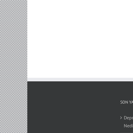
SON Y
Depr
Nedi