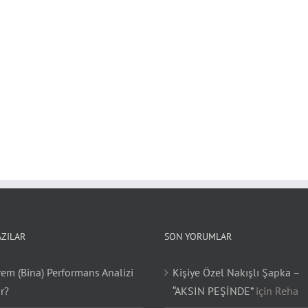
AZILAR
SON YORUMLAR
em (Bina) Performans Analizi
Kişiye Özel Nakışlı Şapka –
r?
“AKSIN PEŞİNDE”
için
Reha