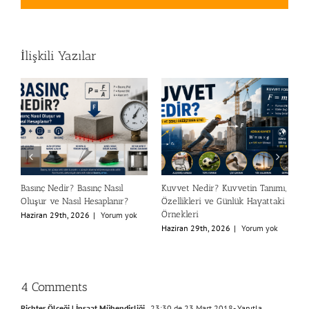
İlişkili Yazılar
Basınç Nedir? Basınç Nasıl
Kuvvet Nedir? Kuvvetin Tanımı,
N
Oluşur ve Nasıl Hesaplanır?
Özellikleri ve Günlük Hayattaki
A
Örnekleri
Haziran 29th, 2026
|
Yorum yok
H
Haziran 29th, 2026
|
Yorum yok
4 Comments
Richter Ölçeği | İnşaat Mühendisliği
23:30 de 23 Mart 2018
- Yanıtla