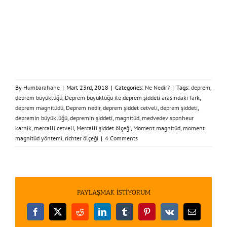
By
Humbarahane
|
Mart 23rd, 2018
|
Categories:
Ne Nedir?
|
Tags:
deprem
,
deprem büyüklüğü
,
Deprem büyüklüğü ile deprem şiddeti arasındaki fark
,
deprem magnitüdü
,
Deprem nedir
,
deprem şiddet cetveli
,
deprem şiddeti
,
depremin büyüklüğü
,
depremin şiddeti
,
magnitüd
,
medvedev sponheur
karnik
,
mercalli cetveli
,
Mercalli şiddet ölçeği
,
Moment magnitüd
,
moment
magnitüd yöntemi
,
richter ölçeği
|
4 Comments
PAYLAŞMAK İSTİYORUM
Facebook
X
Reddit
LinkedIn
Tumblr
Pinterest
Vk
E-
posta