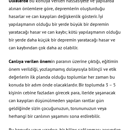
Ülkelerde
bu konuya verilen hassasiyete ve yapılarda
alınan önlemlere göre, depremlerin oluşturduğu
hasarlar ve can kayıpları değişkenlik gösterir. İyi
yapılaşmanın olduğu bir yerde büyük bir depremin
yaratacağı hasar ve can kaybı; kötü yapılaşmanın olduğu
bir yerde daha küçük bir depremin yaratacağı hasar ve
can kaybından çok daha az olabilir.
Canlıya verilen önem
in paranın üzerine çıktığı, eğitimin
önem verildiği, yozlaşmamış dolayısıyla bilinçli ve etik
değerlerin ilk planda olduğu toplumlar her zaman bu
konuda bir adım önde olacaklardır. Bir toplumda 3 – 5
kişinin cebine fazladan girecek para, ileride yaşanacak
can kayıpları düşünülmeden yapılan rantlar gün
geldiğinde sizin çocuğunuzun, torununuzun veya
herhangi bir canlının yaşamını sona erdirebilir.
Bu konuda uzun uzadıya, bir bilinç sağlanması açısından