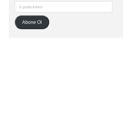
E-
posta
Adresi
Abone Ol