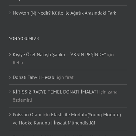
Newton (N) Nedir? Kütle ile Ağırlık Arasındaki Fark
SON YORUMLAR
Kişiye Özel Nakışlı Şapka – “AKSIN PEŞİNDE”
için
Reha
Donatı Tahvil Hesabı
için
fırat
KİRİŞSİZ RADYE TEMEL DONATI İMALATI
için
zana
özdemirli
Poisson Oranı
için
Elastisite Modülü(Young Modülü)
ve Hooke Kanunu | İnşaat Mühendisliği