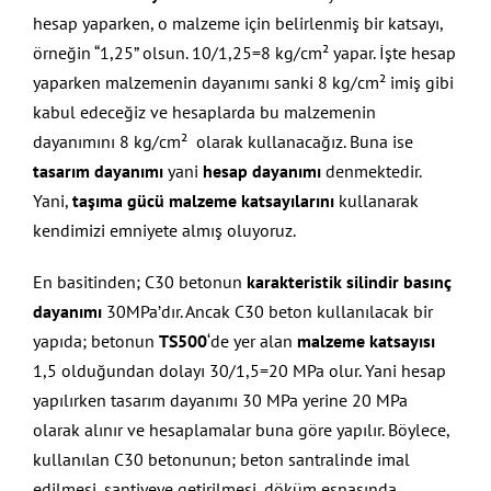
hesap yaparken, o malzeme için belirlenmiş bir katsayı,
örneğin “1,25” olsun. 10/1,25=8 kg/cm² yapar. İşte hesap
yaparken malzemenin dayanımı sanki 8 kg/cm² imiş gibi
kabul edeceğiz ve hesaplarda bu malzemenin
dayanımını 8 kg/cm² olarak kullanacağız. Buna ise
tasarım dayanımı
yani
hesap dayanımı
denmektedir.
Yani,
taşıma gücü malzeme katsayılarını
kullanarak
kendimizi emniyete almış oluyoruz.
En basitinden; C30 betonun
karakteristik silindir basınç
dayanımı
30MPa’dır. Ancak C30 beton kullanılacak bir
yapıda; betonun
TS500
‘de yer alan
malzeme katsayısı
1,5 olduğundan dolayı 30/1,5=20 MPa olur. Yani hesap
yapılırken tasarım dayanımı 30 MPa yerine 20 MPa
olarak alınır ve hesaplamalar buna göre yapılır. Böylece,
kullanılan C30 betonunun; beton santralinde imal
edilmesi, şantiyeye getirilmesi, döküm esnasında