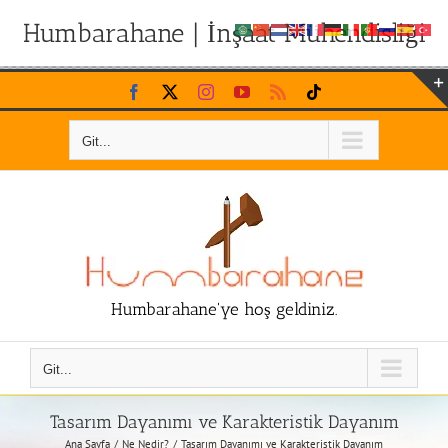
Humbarahane | İnşaat Mühendisliği
Skip
Facebook
X
Instagram
YouTube
Rss
Tiktok
to
content
Git...
Humbarahane'ye hoş geldiniz.
Git...
Tasarım Dayanımı ve Karakteristik Dayanım
Ana Sayfa
Ne Nedir?
Tasarım Dayanımı ve Karakteristik Dayanım