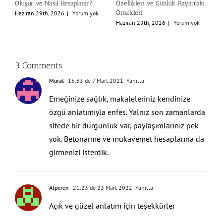
Oluşur ve Nasıl Hesaplanır?
Özellikleri ve Günlük Hayattaki
A
Örnekleri
Haziran 29th, 2026
|
Yorum yok
H
Haziran 29th, 2026
|
Yorum yok
3 Comments
Murat
15:33 de 7 Mart 2021
- Yanıtla
Emeğinize sağlık, makaleleriniz kendinize
özgü anlatımıyla enfes. Yalnız son zamanlarda
sitede bir durgunluk var, paylaşımlarınız pek
yok. Betonarme ve mukavemet hesaplarına da
girmenizi isterdik.
Alperen
21:23 de 23 Mart 2022
- Yanıtla
Açık ve güzel anlatım için teşekkürler