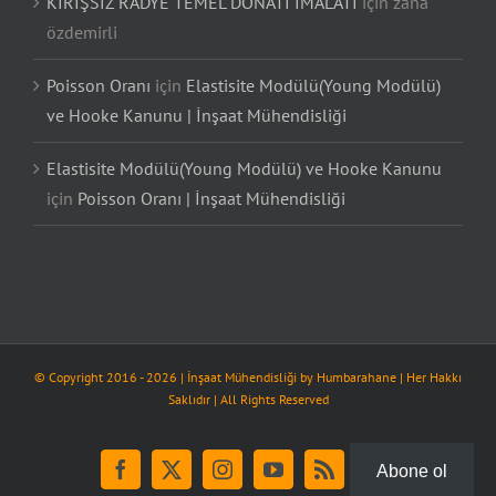
KİRİŞSİZ RADYE TEMEL DONATI İMALATI
için
zana
özdemirli
Poisson Oranı
için
Elastisite Modülü(Young Modülü)
ve Hooke Kanunu | İnşaat Mühendisliği
Elastisite Modülü(Young Modülü) ve Hooke Kanunu
için
Poisson Oranı | İnşaat Mühendisliği
© Copyright 2016 -
2026
| İnşaat Mühendisliği by
Humbarahane
| Her Hakkı
Saklıdır | All Rights Reserved
Abone ol
Facebook
X
Instagram
YouTube
Rss
Tiktok