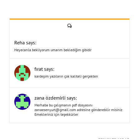
Yorum
Reha says:
Heyecanla bekliyorum umarım beklediğim gibidir
fırat says:
kardeşim yazıların çok kaliteli gerçekten
zana özdemirli says:
Merhaba bu çalışmanın pdf dosyasını
zanaesenyurt@gmail.com
adresine gönderebilir misiniz
Emekleriniz için teşekkürler