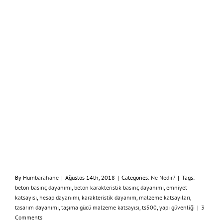
By
Humbarahane
|
Ağustos 14th, 2018
|
Categories:
Ne Nedir?
|
Tags:
beton basınç dayanımı
,
beton karakteristik basınç dayanımı
,
emniyet
katsayısı
,
hesap dayanımı
,
karakteristik dayanım
,
malzeme katsayıları
,
tasarım dayanımı
,
taşıma gücü malzeme katsayısı
,
ts500
,
yapı güvenliği
|
3
Comments