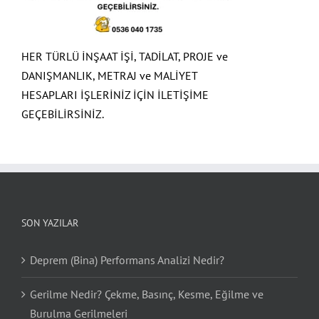
HER TÜRLÜ İNŞAAT İŞİ, TADİLAT, PROJE ve
DANIŞMANLIK, METRAJ ve MALİYET
HESAPLARI İŞLERİNİZ İÇİN İLETİŞİME
GEÇEBİLİRSİNİZ.
SON YAZILAR
Deprem (Bina) Performans Analizi Nedir?
Gerilme Nedir? Çekme, Basınç, Kesme, Eğilme ve
Burulma Gerilmeleri