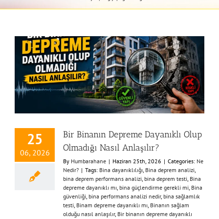
Bir Binanın Depreme Dayanıklı Olup
25
Olmadığı Nasıl Anlaşılır?
06, 2026
By
Humbarahane
|
Haziran 25th, 2026
|
Categories:
Ne
Nedir?
|
Tags:
Bina dayanıklılığı
,
Bina deprem analizi
,
bina deprem performans analizi
,
bina deprem testi
,
Bina
depreme dayanıklı mı
,
bina güçlendirme gerekli mi
,
Bina
güvenliği
,
bina performans analizi nedir
,
bina sağlamlık
testi
,
Binam depreme dayanıklı mı
,
Binanın sağlam
olduğu nasıl anlaşılır
,
Bir binanın depreme dayanıklı