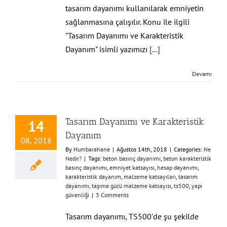
tasarım dayanımı kullanılarak emniyetin
sağlanmasına çalışılır. Konu ile ilgili
"Tasarım Dayanımı ve Karakteristik
Dayanım" isimli yazımızı
[...]
Devamı
Tasarım Dayanımı ve Karakteristik
14
Dayanım
08, 2018
By
Humbarahane
|
Ağustos 14th, 2018
|
Categories:
Ne
Nedir?
|
Tags:
beton basınç dayanımı
,
beton karakteristik
basınç dayanımı
,
emniyet katsayısı
,
hesap dayanımı
,
karakteristik dayanım
,
malzeme katsayıları
,
tasarım
dayanımı
,
taşıma gücü malzeme katsayısı
,
ts500
,
yapı
güvenliği
|
3 Comments
Tasarım dayanımı, TS500'de şu şekilde