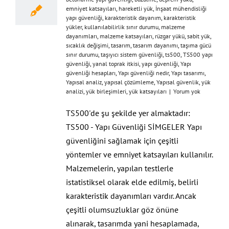
emniyet katsayıları
,
hareketli yük
,
İnşaat mühendisliği
yapı güvenliği
,
karakteristik dayanım
,
karakteristik
yükler
,
kullanılabilirlik sınır durumu
,
malzeme
dayanımları
,
malzeme katsayıları
,
rüzgar yükü
,
sabit yük
,
sıcaklık değişimi
,
tasarım
,
tasarım dayanımı
,
taşıma gücü
sınır durumu
,
taşıyıcı sistem güvenliği
,
ts500
,
TS500 yapı
güvenliği
,
yanal toprak itkisi
,
yapı güvenliği
,
Yapı
güvenliği hesapları
,
Yapı güvenliği nedir
,
Yapı tasarımı
,
Yapısal analiz
,
yapısal çözümleme
,
Yapısal güvenlik
,
yük
analizi
,
yük birleşimleri
,
yük katsayıları
|
Yorum yok
TS500'de şu şekilde yer almaktadır:
TS500 - Yapı Güvenliği SİMGELER Yapı
güvenliğini sağlamak için çeşitli
yöntemler ve emniyet katsayıları kullanılır.
Malzemelerin, yapılan testlerle
istatistiksel olarak elde edilmiş, belirli
karakteristik dayanımları vardır. Ancak
çeşitli olumsuzluklar göz önüne
alınarak, tasarımda yani hesaplamada,