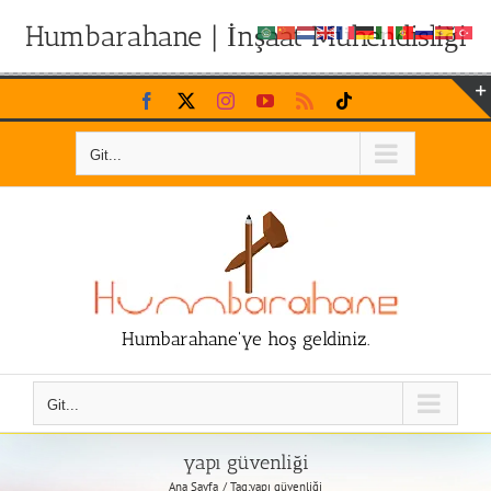
Humbarahane | İnşaat Mühendisliği
Skip
Facebook
X
Instagram
YouTube
Rss
Tiktok
to
content
Git...
Humbarahane'ye hoş geldiniz.
Git...
yapı güvenliği
Ana Sayfa
Tag:
yapı güvenliği