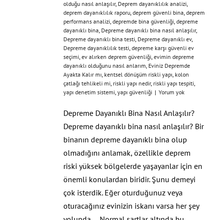
olduğu nasıl anlaşılır
,
Deprem dayanıklılık analizi
,
deprem dayanıklılık raporu
,
deprem güvenli bina
,
deprem
performans analizi
,
depremde bina güvenliği
,
depreme
dayanıklı bina
,
Depreme dayanıklı bina nasıl anlaşılır
,
Depreme dayanıklı bina testi
,
Depreme dayanıklı ev
,
Depreme dayanıklılık testi
,
depreme karşı güvenli ev
seçimi
,
ev alırken deprem güvenliği
,
evimin depreme
dayanıklı olduğunu nasıl anlarım
,
Eviniz Depremde
Ayakta Kalır mı
,
kentsel dönüşüm riskli yapı
,
kolon
çatlağı tehlikeli mi
,
riskli yapı nedir
,
riskli yapı tespiti
,
yapı denetim sistemi
,
yapı güvenliği
|
Yorum yok
Depreme Dayanıklı Bina Nasıl Anlaşılır?
Depreme dayanıklı bina nasıl anlaşılır? Bir
binanın depreme dayanıklı bina olup
olmadığını anlamak, özellikle deprem
riski yüksek bölgelerde yaşayanlar için en
önemli konulardan biridir. Şunu demeyi
çok isterdik. Eğer oturduğunuz veya
oturacağınız evinizin iskanı varsa her şey
yolunda... Normal şartlar altında bu