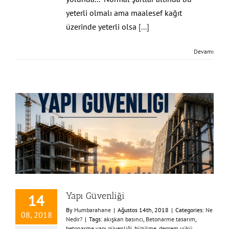
yeterli olmalı ama maalesef kağıt
üzerinde yeterli olsa
[...]
Devamı
Yapı Güvenliği
14
By
Humbarahane
|
Ağustos 14th, 2018
|
Categories:
Ne
08, 2018
Nedir?
|
Tags:
akışkan basıncı
,
Betonarme tasarım
,
betonarme yapı güvenliği
,
büzülme
,
deprem yükü
,