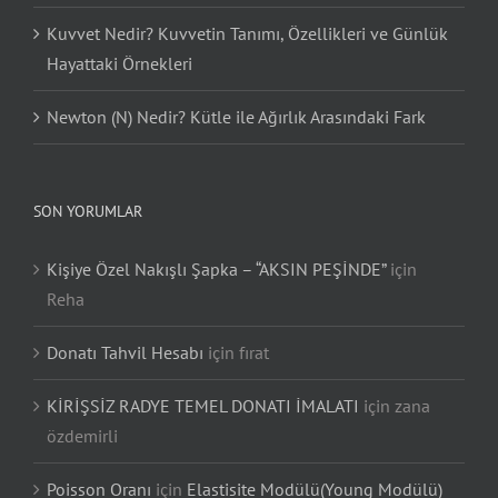
Kuvvet Nedir? Kuvvetin Tanımı, Özellikleri ve Günlük
Hayattaki Örnekleri
Newton (N) Nedir? Kütle ile Ağırlık Arasındaki Fark
SON YORUMLAR
Kişiye Özel Nakışlı Şapka – “AKSIN PEŞİNDE”
için
Reha
Donatı Tahvil Hesabı
için
fırat
KİRİŞSİZ RADYE TEMEL DONATI İMALATI
için
zana
özdemirli
Poisson Oranı
için
Elastisite Modülü(Young Modülü)