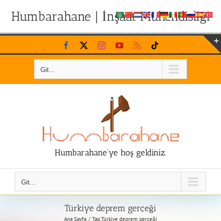
Humbarahane | İnşaat Mühendisliği
Skip
Facebook
X
Instagram
YouTube
Rss
Tiktok
to
content
Git...
Humbarahane'ye hoş geldiniz.
Git...
Türkiye deprem gerçeği
Ana Sayfa
Tag:
Türkiye deprem gerçeği