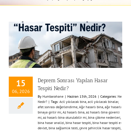
Deprem Sonrası Yapılan Hasar
15
Tespiti Nedir?
06, 2026
By
Humbarahane
|
Haziran 15th, 2026
|
Categories:
Ne
Nedir?
|
Tags:
Acil yıkılacak bina
,
acil yıkılacak binalar
,
afet sonrası değerlendirme
,
Ağır hasarlı bina
,
ağır hasarlı
binaya girilir mi
,
Az hasarlı bina
,
az hasarlı bina güvenli
mi
,
az hasarlı bina oturulabilir mi
,
bina çökme nedenleri
,
bina hasar analizi
,
bina hasar tespiti
,
bina hasar tespiti e-
devlet
,
bina sağlamlık testi
,
çevre şehircilik hasar tespiti
,