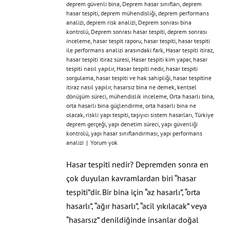
deprem güvenli bina
,
Deprem hasar sınıfları
,
deprem
hasar tespiti
,
deprem mühendisliği
,
deprem performans
analizi
,
deprem risk analizi
,
Deprem sonrası bina
kontrolü
,
Deprem sonrası hasar tespiti
,
deprem sonrası
inceleme
,
hasar tespit raporu
,
hasar tespiti
,
hasar tespiti
ile performans analizi arasındaki fark
,
Hasar tespiti itiraz
,
hasar tespiti itiraz süresi
,
Hasar tespiti kim yapar
,
hasar
tespiti nasıl yapılır
,
Hasar tespiti nedir
,
hasar tespiti
sorgulama
,
hasar tespiti ve hak sahipliği
,
hasar tespitine
itiraz nasıl yapılır
,
hasarsız bina ne demek
,
kentsel
dönüşüm süreci
,
mühendislik inceleme
,
Orta hasarlı bina
,
orta hasarlı bina güçlendirme
,
orta hasarlı bina ne
olacak
,
riskli yapı tespiti
,
taşıyıcı sistem hasarları
,
Türkiye
deprem gerçeği
,
yapı denetim süreci
,
yapı güvenliği
kontrolü
,
yapı hasar sınıflandırması
,
yapı performans
analizi
|
Yorum yok
Hasar tespiti nedir? Depremden sonra en
çok duyulan kavramlardan biri “hasar
tespiti”dir. Bir bina için “az hasarlı”, “orta
hasarlı”, “ağır hasarlı”, “acil yıkılacak” veya
“hasarsız” denildiğinde insanlar doğal