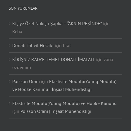
SON YORUMLAR
Kişiye Özel Nakışlı Şapka – “AKSIN PEŞİNDE”
için
Reha
Donatı Tahvil Hesabı
için
fırat
KİRİŞSİZ RADYE TEMEL DONATI İMALATI
için
zana
özdemirli
Poisson Oranı
için
Elastisite Modülü(Young Modülü)
ve Hooke Kanunu | İnşaat Mühendisliği
Elastisite Modülü(Young Modülü) ve Hooke Kanunu
için
Poisson Oranı | İnşaat Mühendisliği