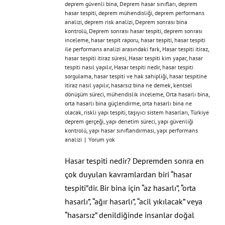
deprem güvenli bina
,
Deprem hasar sınıfları
,
deprem
hasar tespiti
,
deprem mühendisliği
,
deprem performans
analizi
,
deprem risk analizi
,
Deprem sonrası bina
kontrolü
,
Deprem sonrası hasar tespiti
,
deprem sonrası
inceleme
,
hasar tespit raporu
,
hasar tespiti
,
hasar tespiti
ile performans analizi arasındaki fark
,
Hasar tespiti itiraz
,
hasar tespiti itiraz süresi
,
Hasar tespiti kim yapar
,
hasar
tespiti nasıl yapılır
,
Hasar tespiti nedir
,
hasar tespiti
sorgulama
,
hasar tespiti ve hak sahipliği
,
hasar tespitine
itiraz nasıl yapılır
,
hasarsız bina ne demek
,
kentsel
dönüşüm süreci
,
mühendislik inceleme
,
Orta hasarlı bina
,
orta hasarlı bina güçlendirme
,
orta hasarlı bina ne
olacak
,
riskli yapı tespiti
,
taşıyıcı sistem hasarları
,
Türkiye
deprem gerçeği
,
yapı denetim süreci
,
yapı güvenliği
kontrolü
,
yapı hasar sınıflandırması
,
yapı performans
analizi
|
Yorum yok
Hasar tespiti nedir? Depremden sonra en
çok duyulan kavramlardan biri “hasar
tespiti”dir. Bir bina için “az hasarlı”, “orta
hasarlı”, “ağır hasarlı”, “acil yıkılacak” veya
“hasarsız” denildiğinde insanlar doğal