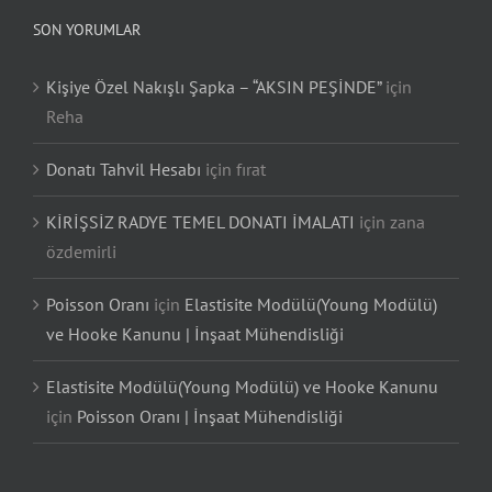
SON YORUMLAR
Kişiye Özel Nakışlı Şapka – “AKSIN PEŞİNDE”
için
Reha
Donatı Tahvil Hesabı
için
fırat
KİRİŞSİZ RADYE TEMEL DONATI İMALATI
için
zana
özdemirli
Poisson Oranı
için
Elastisite Modülü(Young Modülü)
ve Hooke Kanunu | İnşaat Mühendisliği
Elastisite Modülü(Young Modülü) ve Hooke Kanunu
için
Poisson Oranı | İnşaat Mühendisliği