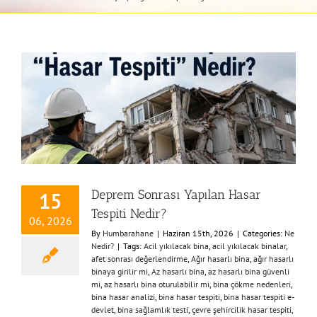
Deprem Sonrası Yapılan Hasar
15
Tespiti Nedir?
06, 2026
By
Humbarahane
|
Haziran 15th, 2026
|
Categories:
Ne
Nedir?
|
Tags:
Acil yıkılacak bina
,
acil yıkılacak binalar
,
afet sonrası değerlendirme
,
Ağır hasarlı bina
,
ağır hasarlı
binaya girilir mi
,
Az hasarlı bina
,
az hasarlı bina güvenli
mi
,
az hasarlı bina oturulabilir mi
,
bina çökme nedenleri
,
bina hasar analizi
,
bina hasar tespiti
,
bina hasar tespiti e-
devlet
,
bina sağlamlık testi
,
çevre şehircilik hasar tespiti
,