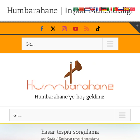
Humbarahane | İnşaat Mühendisliği
Skip
Facebook
X
Instagram
YouTube
Rss
Tiktok
to
content
Git...
Humbarahane'ye hoş geldiniz.
Git...
hasar tespiti sorgulama
Ana Sayfa
Tag:
hasar tespiti sorgulama