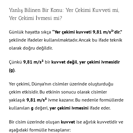
Yanlış Bilinen Bir Konu: Yer Çekimi Kuvveti mi,
Yer Çekimi İvmesi mi?
Günlük hayatta sıkça
“Yer çekimi kuvveti 9,81 m/s²’dir.”
şeklinde ifadeler kullanılmaktadır. Ancak bu ifade teknik
olarak doğru değildir.
Çünkü
9,81 m/s²
bir
kuvvet değil
,
yer çekimi ivmesidir
(g)
.
Yer çekimi, Dünya’nın cisimler üzerinde oluşturduğu
çekim etkisidir. Bu etkinin sonucu olarak cisimler
yaklaşık
9,81 m/s²
ivme kazanır. Bu nedenle formüllerde
kullanılan
g
değeri,
yer çekimi ivmesini
ifade eder.
Bir cisim üzerinde oluşan
kuvvet
ise ağırlık kuvvetidir ve
aşağıdaki formülle hesaplanır: