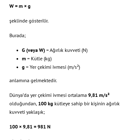
W = m × g
şeklinde gösterilir.
Burada;
G (veya W)
= Ağırlık kuvveti (N)
m
= Kütle (kg)
g
= Yer çekimi ivmesi (m/s²)
anlamına gelmektedir.
Dünya’da yer çekimi ivmesi ortalama
9,81 m/s²
olduğundan,
100 kg
kütleye sahip bir kişinin ağırlık
kuvveti yaklaşık;
100 × 9,81 = 981 N