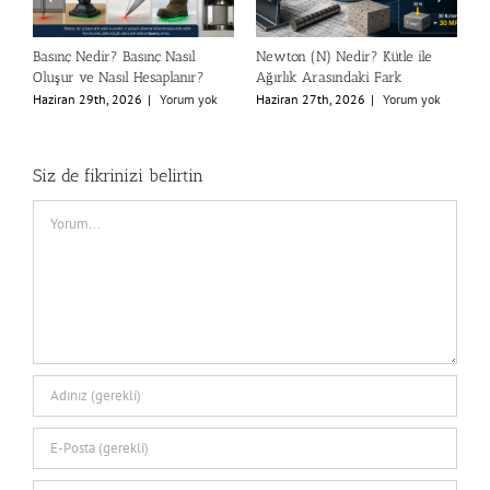
Basınç Nedir? Basınç Nasıl
Newton (N) Nedir? Kütle ile
Pa
Oluşur ve Nasıl Hesaplanır?
Ağırlık Arasındaki Fark
Gel
Haziran 29th, 2026
|
Yorum yok
Haziran 27th, 2026
|
Yorum yok
Haz
Siz de fikrinizi belirtin
Comment