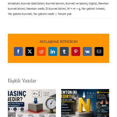
örnekleri
,
Kuvvet özellikleri
,
Kuvvet tanımı
,
Kuvvet ve basınç ilişkisi
,
Newton
kuvvet birimi
,
Newton nedir
,
SI kuvvet birimi
,
W = m × g
,
Yer çekimi ivmesi
,
Yer çekimi kuvveti
,
Yer çekimi nedir
|
Yorum yok
PAYLAŞMAK İSTİYORUM
Facebook
X
Reddit
LinkedIn
Tumblr
Pinterest
Vk
E-
posta
İlişkili Yazılar