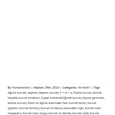
By
Humbarahane
|
Haziran 29th, 2026
|
Categories:
Ne Nedir?
|
Tags:
Ağırlık kuvveti
,
deprem
,
deprem kuvveti
,
F = m × a
,
Fizikte kuvvet
,
Günlük
hayatta kuvvet örnekleri
,
İnşaat mühendisliğinde kuvvet
,
kayma gerilmesi
,
kesme kuvveti
,
Kütle ile ağırlık arasındaki fark
,
Kuvvet birimi
,
kuvvet
çeşitleri
,
Kuvvet formülü
,
Kuvvet ile basınç arasındaki ilişki
,
Kuvvet nasıl
hesaplanır
,
Kuvvet nasıl oluşur
,
Kuvvet ne demek
,
Kuvvet nedir
,
Kuvvet