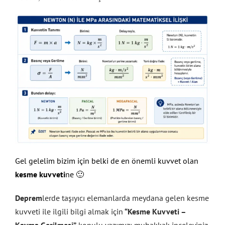
Gel gelelim bizim için belki de en önemli kuvvet olan
kesme kuvveti
ne 🙂
Deprem
lerde taşıyıcı elemanlarda meydana gelen kesme
kuvveti ile ilgili bilgi almak için
“Kesme Kuvveti –
Kayma Gerilmesi”
konulu yazımızı muhakkak inceleyiniz.