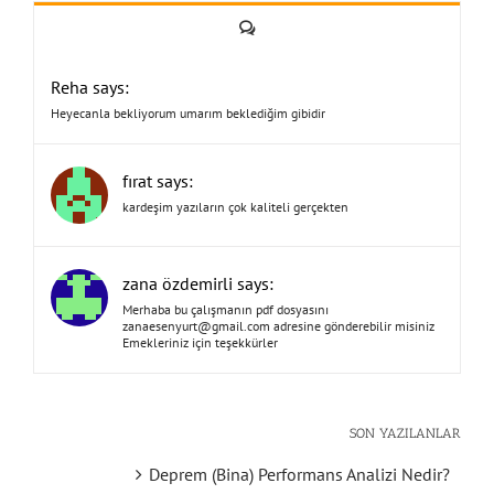
Yorum
Reha says:
Heyecanla bekliyorum umarım beklediğim gibidir
fırat says:
kardeşim yazıların çok kaliteli gerçekten
zana özdemirli says:
Merhaba bu çalışmanın pdf dosyasını
zanaesenyurt@gmail.com
adresine gönderebilir misiniz
Emekleriniz için teşekkürler
SON YAZILANLAR
Deprem (Bina) Performans Analizi Nedir?