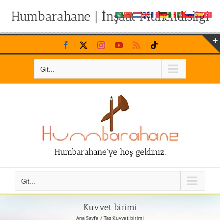
Humbarahane | İnşaat Mühendisliği
Skip
Facebook
X
Instagram
YouTube
Rss
Tiktok
to
content
Git...
Humbarahane'ye hoş geldiniz.
Git...
Kuvvet birimi
Ana Sayfa
Tag:
Kuvvet birimi