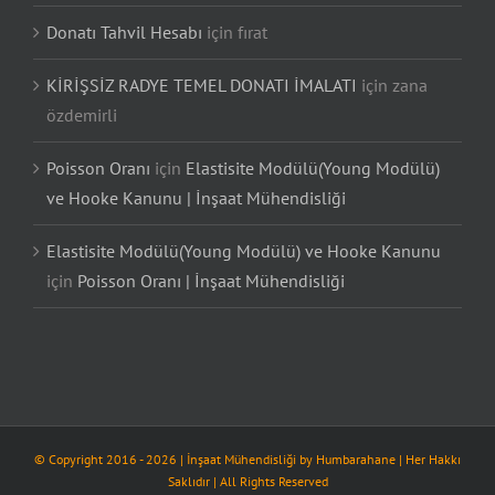
Donatı Tahvil Hesabı
için
fırat
KİRİŞSİZ RADYE TEMEL DONATI İMALATI
için
zana
özdemirli
Poisson Oranı
için
Elastisite Modülü(Young Modülü)
ve Hooke Kanunu | İnşaat Mühendisliği
Elastisite Modülü(Young Modülü) ve Hooke Kanunu
için
Poisson Oranı | İnşaat Mühendisliği
© Copyright 2016 -
2026
| İnşaat Mühendisliği by
Humbarahane
| Her Hakkı
Saklıdır | All Rights Reserved