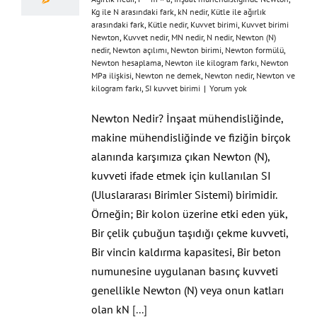
Kg ile N arasındaki fark
,
kN nedir
,
Kütle ile ağırlık
arasındaki fark
,
Kütle nedir
,
Kuvvet birimi
,
Kuvvet birimi
Newton
,
Kuvvet nedir
,
MN nedir
,
N nedir
,
Newton (N)
nedir
,
Newton açılımı
,
Newton birimi
,
Newton formülü
,
Newton hesaplama
,
Newton ile kilogram farkı
,
Newton
MPa ilişkisi
,
Newton ne demek
,
Newton nedir
,
Newton ve
kilogram farkı
,
SI kuvvet birimi
|
Yorum yok
Newton Nedir? İnşaat mühendisliğinde,
makine mühendisliğinde ve fiziğin birçok
alanında karşımıza çıkan Newton (N),
kuvveti ifade etmek için kullanılan SI
(Uluslararası Birimler Sistemi) birimidir.
Örneğin; Bir kolon üzerine etki eden yük,
Bir çelik çubuğun taşıdığı çekme kuvveti,
Bir vincin kaldırma kapasitesi, Bir beton
numunesine uygulanan basınç kuvveti
genellikle Newton (N) veya onun katları
olan kN
[...]