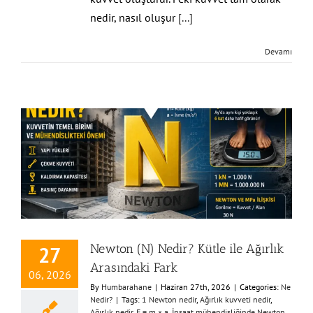
nedir, nasıl oluşur
[...]
Devamı
Newton (N) Nedir? Kütle ile Ağırlık
27
Arasındaki Fark
06, 2026
By
Humbarahane
|
Haziran 27th, 2026
|
Categories:
Ne
Nedir?
|
Tags:
1 Newton nedir
,
Ağırlık kuvveti nedir
,
Ağırlık nedir
,
F = m × a
,
İnşaat mühendisliğinde Newton
,