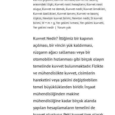
arasındaki ilişki
,
Kuvvet nasıl hesaplanır
,
Kuvvet nasıl
oluşur
,
Kuvvet ne demek
,
Kuvvet nedir
,
Kuvvet örnekleri
,
Kuvvet özellikleri
,
Kuvvet tanımı
,
Kuvvet ve basınç
ilişkisi
,
Newton kuvvet birimi
,
Newton nedir
,
SI kuvvet
birimi
,
W = m × g
,
Yer çekimi ivmesi
,
Yer çekimi kuvveti
,
Yer çekimi nedir
|
Yorum yok
Kuvvet Nedir? İttiğimiz bir kapının
açılması, bir vincin yük kaldırması,
rüzgarın ağacı sallaması veya bir
otomobilin hızlanması gibi birçok olayın
temelinde kuvvet bulunmaktadır. Fizikte
ve mühendislikte kuvvet, cisimlerin
hareketini veya şeklini değiştirebilen
temel büyüklüklerden biridir. İnşaat
mühendisliğinden makine
mühendisliğine kadar birçok alanda
yapılan hesaplamaların temelini de
kuvvet oluşturur. Peki kuvvet tam olarak