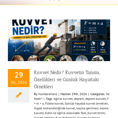
Kuvvet Nedir? Kuvvetin Tanımı,
29
Özellikleri ve Günlük Hayattaki
06, 2026
Örnekleri
By
Humbarahane
|
Haziran 29th, 2026
|
Categories:
Ne
Nedir?
|
Tags:
Ağırlık kuvveti
,
deprem
,
deprem kuvveti
,
F
= m × a
,
Fizikte kuvvet
,
Günlük hayatta kuvvet örnekleri
,
İnşaat mühendisliğinde kuvvet
,
kayma gerilmesi
,
kesme
kuvveti
,
Kütle ile ağırlık arasındaki fark
,
Kuvvet birimi
,
kuvvet çeşitleri
,
Kuvvet formülü
,
Kuvvet ile basınç