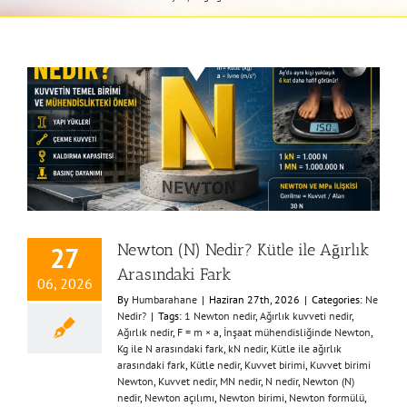
Newton (N) Nedir? Kütle ile Ağırlık
27
Arasındaki Fark
06, 2026
By
Humbarahane
|
Haziran 27th, 2026
|
Categories:
Ne
Nedir?
|
Tags:
1 Newton nedir
,
Ağırlık kuvveti nedir
,
Ağırlık nedir
,
F = m × a
,
İnşaat mühendisliğinde Newton
,
Kg ile N arasındaki fark
,
kN nedir
,
Kütle ile ağırlık
arasındaki fark
,
Kütle nedir
,
Kuvvet birimi
,
Kuvvet birimi
Newton
,
Kuvvet nedir
,
MN nedir
,
N nedir
,
Newton (N)
nedir
,
Newton açılımı
,
Newton birimi
,
Newton formülü
,