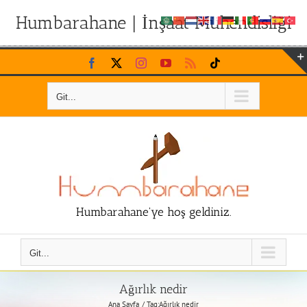
Humbarahane | İnşaat Mühendisliği
Skip
Facebook
X
Instagram
YouTube
Rss
Tiktok
to
content
Git...
Humbarahane'ye hoş geldiniz.
Git...
Ağırlık nedir
Ana Sayfa
Tag:
Ağırlık nedir