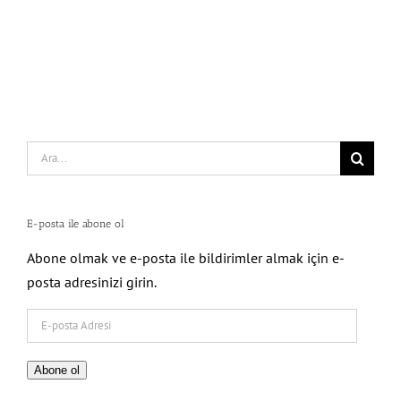
Search
for:
E-posta ile abone ol
Abone olmak ve e-posta ile bildirimler almak için e-
posta adresinizi girin.
E-
posta
Adresi
Abone ol