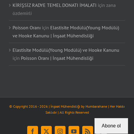
KİRİŞSİZ RADYE TEMEL DONATI İMALATI
için
zana
özdemirli
Poisson Oranı
için
Elastisite Modülü(Young Modülü)
ve Hooke Kanunu | İnşaat Mühendisliği
Elastisite Modülü(Young Modülü) ve Hooke Kanunu
için
Poisson Oranı | İnşaat Mühendisliği
© Copyright 2016 -
2026
| İnşaat Mühendisliği by
Humbarahane
| Her Hakkı
Saklıdır | All Rights Reserved
Abone ol
Facebook
X
Instagram
YouTube
Rss
Tiktok