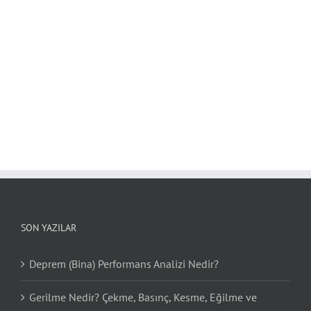
SON YAZILAR
Deprem (Bina) Performans Analizi Nedir?
Gerilme Nedir? Çekme, Basınç, Kesme, Eğilme ve