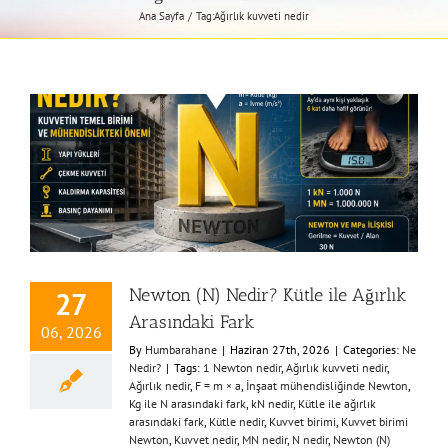
Ana Sayfa
Tag:
Ağırlık kuvveti nedir
Newton (N) Nedir? Kütle ile Ağırlık
27
Arasındaki Fark
06, 2026
By
Humbarahane
|
Haziran 27th, 2026
|
Categories:
Ne
Nedir?
|
Tags:
1 Newton nedir
,
Ağırlık kuvveti nedir
,
Ağırlık nedir
,
F = m × a
,
İnşaat mühendisliğinde Newton
,
Kg ile N arasındaki fark
,
kN nedir
,
Kütle ile ağırlık
arasındaki fark
,
Kütle nedir
,
Kuvvet birimi
,
Kuvvet birimi
Newton
,
Kuvvet nedir
,
MN nedir
,
N nedir
,
Newton (N)