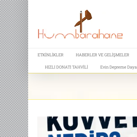
ETKİNLİKLER
HABERLER VE GELİŞMELER
HIZLI DONATI TAHVİLİ
Evin Depreme Dayanı