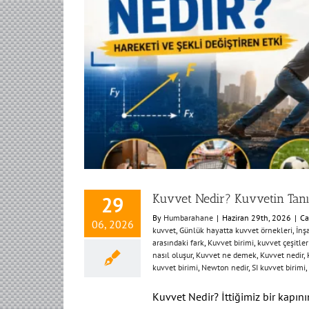
Kuvvet Nedir? Kuvvetin Tanım
29
By
Humbarahane
|
Haziran 29th, 2026
|
Ca
06, 2026
kuvvet
,
Günlük hayatta kuvvet örnekleri
,
İnş
arasındaki fark
,
Kuvvet birimi
,
kuvvet çeşitler
nasıl oluşur
,
Kuvvet ne demek
,
Kuvvet nedir
,
kuvvet birimi
,
Newton nedir
,
SI kuvvet birimi
,
Kuvvet Nedir? İttiğimiz bir kapını