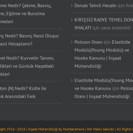
lme Nedir? Çekme, Basınç,
Donatı Tahvil Hesabı
için
fıra
e, Eğilme ve Burulma
KİRİŞSİZ RADYE TEMEL DON
lmeleri
İMALATI
için
zana özdemirli
nç Nedir? Basınç Nasıl Oluşur
Poisson Oranı
için
Elastisite
asıl Hesaplanır?
Modülü(Young Modülü) ve
et Nedir? Kuvvetin Tanımı,
Hooke Kanunu | İnşaat
likleri ve Günlük Hayattaki
Mühendisliği
kleri
Elastisite Modülü(Young Mo
on (N) Nedir? Kütle ile
ve Hooke Kanunu
için
Poiss
lık Arasındaki Fark
Oranı | İnşaat Mühendisliği