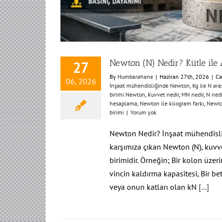
Newton (N) Nedir? Kütle ile 
27
By
Humbarahane
|
Haziran 27th, 2026
|
Ca
06, 2026
İnşaat mühendisliğinde Newton
,
Kg ile N ara
birimi Newton
,
Kuvvet nedir
,
MN nedir
,
N nedi
hesaplama
,
Newton ile kilogram farkı
,
Newto
birimi
|
Yorum yok
Newton Nedir? İnşaat mühendisli
karşımıza çıkan Newton (N), kuvvet
birimidir. Örneğin; Bir kolon üzer
vincin kaldırma kapasitesi, Bir 
veya onun katları olan kN
[...]