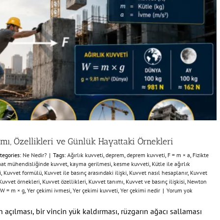
ı, Özellikleri ve Günlük Hayattaki Örnekleri
tegories:
Ne Nedir?
|
Tags:
Ağırlık kuvveti
,
deprem
,
deprem kuvveti
,
F = m × a
,
Fizikte
aat mühendisliğinde kuvvet
,
kayma gerilmesi
,
kesme kuvveti
,
Kütle ile ağırlık
i
,
Kuvvet formülü
,
Kuvvet ile basınç arasındaki ilişki
,
Kuvvet nasıl hesaplanır
,
Kuvvet
Kuvvet örnekleri
,
Kuvvet özellikleri
,
Kuvvet tanımı
,
Kuvvet ve basınç ilişkisi
,
Newton
W = m × g
,
Yer çekimi ivmesi
,
Yer çekimi kuvveti
,
Yer çekimi nedir
|
Yorum yok
n açılması, bir vincin yük kaldırması, rüzgarın ağacı sallaması