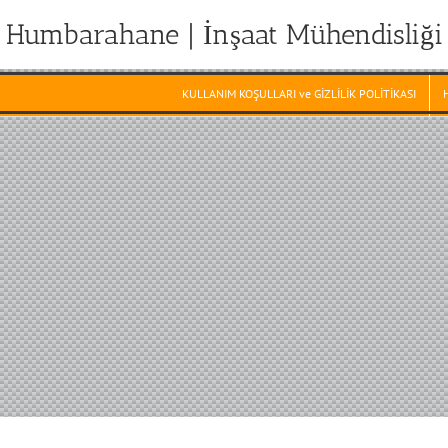
Humbarahane | İnşaat Mühendisliği
KULLANIM KOŞULLARI ve GİZLİLİK POLİTİKASI