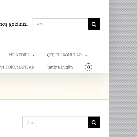
Search
oş geldiniz.
for:
NE NEDİR?
ÇEŞİTLİ KONULAR
T ve DOKÜMANLAR
Tarihte Bugün
Search
for: