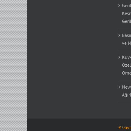
Geri
Kesm
Geri
Bası
ve N
Kuvv
Özel
Örne
Newt
Ağır