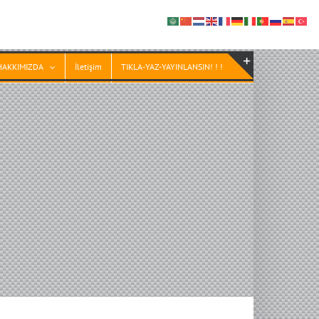
HAKKIMIZDA
İletişim
TIKLA-YAZ-YAYINLANSIN! ! !
Toggle
Sliding
Bar
Area