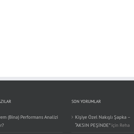
AZILAR
SON YORUMLAR
em (Bina) Performans Analizi
Kişiye Özel Nakışlı Şapka –
r?
“AKSIN PEŞİNDE”
için
Reha