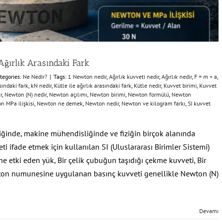
Ağırlık Arasındaki Fark
tegories:
Ne Nedir?
|
Tags:
1 Newton nedir
,
Ağırlık kuvveti nedir
,
Ağırlık nedir
,
F = m × a
,
sındaki fark
,
kN nedir
,
Kütle ile ağırlık arasındaki fark
,
Kütle nedir
,
Kuvvet birimi
,
Kuvvet
r
,
Newton (N) nedir
,
Newton açılımı
,
Newton birimi
,
Newton formülü
,
Newton
n MPa ilişkisi
,
Newton ne demek
,
Newton nedir
,
Newton ve kilogram farkı
,
SI kuvvet
ğinde, makine mühendisliğinde ve fiziğin birçok alanında
i ifade etmek için kullanılan SI (Uluslararası Birimler Sistemi)
ine etki eden yük, Bir çelik çubuğun taşıdığı çekme kuvveti, Bir
beton numunesine uygulanan basınç kuvveti genellikle Newton (N)
Devamı