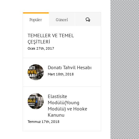
H
H
H
Humbarahane
Humbarahane
,
,
İnşaat
İnşaat
Humbarahane
Humbarahane
Mühendisliği
Mühendisliği
Mühendisliği
H
H
H
H
Mühendisliği
Mühendisliği
Yorum
Popüler
Güncel
TEMELLER VE TEMEL
ÇEŞİTLERİ
Ocak 27th, 2017
Donatı Tahvil Hesabı
Mart 18th, 2018
Elastisite
Modülü(Young
Modülü) ve Hooke
Kanunu
Temmuz 17th, 2018