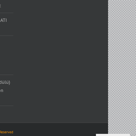
t
ATI
dülü)
on