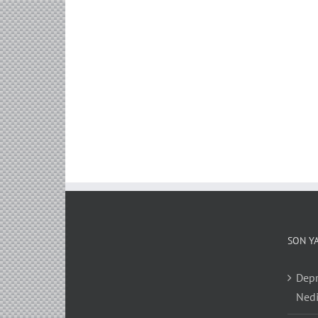
SON Y
Depr
Nedi