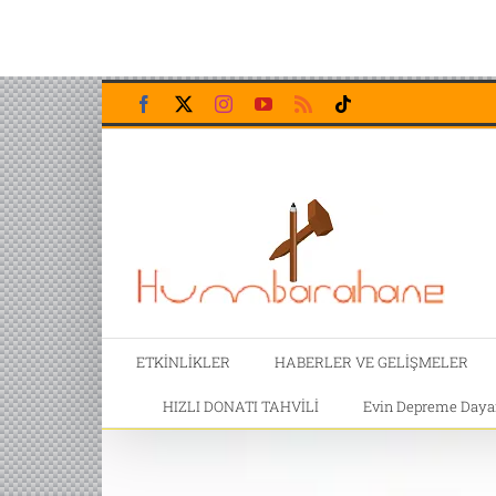
Skip
Facebook
X
Instagram
YouTube
Rss
Tiktok
to
content
ETKİNLİKLER
HABERLER VE GELİŞMELER
HIZLI DONATI TAHVİLİ
Evin Depreme Dayanı