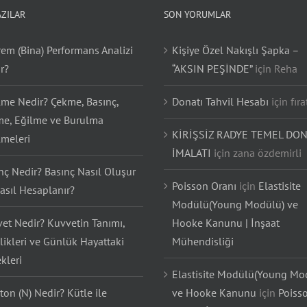
AZILAR
SON YORUMLAR
em (Bina) Performans Analizi
Kişiye Özel Nakışlı Şapka –
r?
“AKSIN PEŞİNDE”
için
Reha
lme Nedir? Çekme, Basınç,
Donatı Tahvil Hesabı
için
fıra
e, Eğilme ve Burulma
KİRİŞSİZ RADYE TEMEL DON
lmeleri
İMALATI
için
zana özdemirli
nç Nedir? Basınç Nasıl Oluşur
Poisson Oranı
için
Elastisite
asıl Hesaplanır?
Modülü(Young Modülü) ve
et Nedir? Kuvvetin Tanımı,
Hooke Kanunu | İnşaat
likleri ve Günlük Hayattaki
Mühendisliği
kleri
Elastisite Modülü(Young Mo