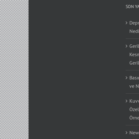
SON Y
Depr
Nedi
Geri
Kesm
Geri
Bası
ve N
Kuvv
Özel
Örne