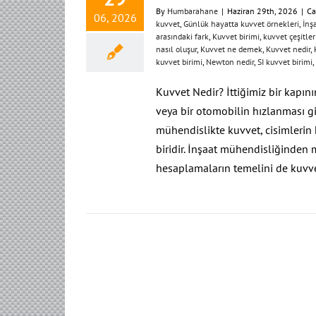
By
Humbarahane
|
Haziran 29th, 2026
|
Ca
06, 2026
kuvvet
,
Günlük hayatta kuvvet örnekleri
,
İnş
arasındaki fark
,
Kuvvet birimi
,
kuvvet çeşitler
nasıl oluşur
,
Kuvvet ne demek
,
Kuvvet nedir
,
kuvvet birimi
,
Newton nedir
,
SI kuvvet birimi
,
Kuvvet Nedir? İttiğimiz bir kapını
veya bir otomobilin hızlanması gi
mühendislikte kuvvet, cisimlerin 
biridir. İnşaat mühendisliğinden
hesaplamaların temelini de kuvvet