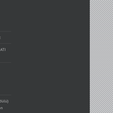
t
ATI
dülü)