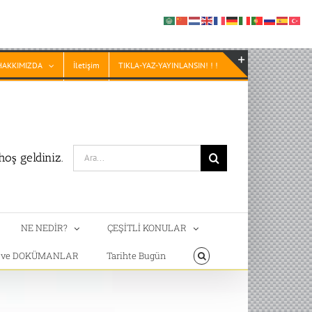
HAKKIMIZDA
İletişim
TIKLA-YAZ-YAYINLANSIN! ! !
Toggle
Sliding
Bar
Area
Search
oş geldiniz.
for:
NE NEDİR?
ÇEŞİTLİ KONULAR
T ve DOKÜMANLAR
Tarihte Bugün