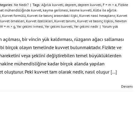
tegories:
Ne Nedir?
|
Tags:
Ağırlık kuvveti
,
deprem
,
deprem kuvveti
,
F = m × a
,
Fizikte
aat mühendisliğinde kuvvet
,
kayma gerilmesi
,
kesme kuvveti
,
Kütle ile ağırlık
i
,
Kuvvet formülü
,
Kuvvet ile basınç arasındaki ilişki
,
Kuvvet nasıl hesaplanır
,
Kuvvet
Kuvvet örnekleri
,
Kuvvet özellikleri
,
Kuvvet tanımı
,
Kuvvet ve basınç ilişkisi
,
Newton
W = m × g
,
Yer çekimi ivmesi
,
Yer çekimi kuvveti
,
Yer çekimi nedir
|
Yorum yok
n açılması, bir vincin yük kaldırması, rüzgarın ağacı sallaması
bi birçok olayın temelinde kuvvet bulunmaktadır. Fizikte ve
hareketini veya şeklini değiştirebilen temel büyüklüklerden
 makine mühendisliğine kadar birçok alanda yapılan
 oluşturur. Peki kuvvet tam olarak nedir, nasıl oluşur
[...]
Devamı