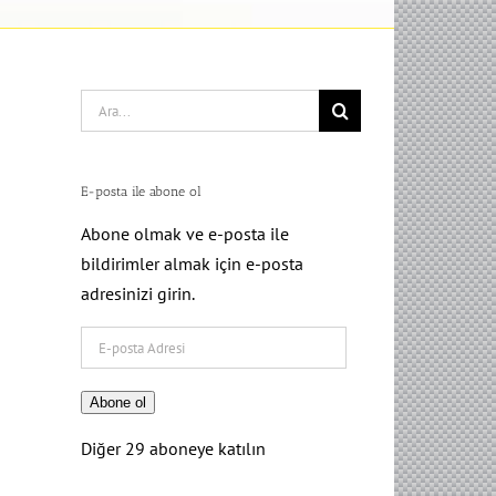
Search
for:
E-posta ile abone ol
Abone olmak ve e-posta ile
bildirimler almak için e-posta
adresinizi girin.
E-
posta
Adresi
Abone ol
Diğer 29 aboneye katılın