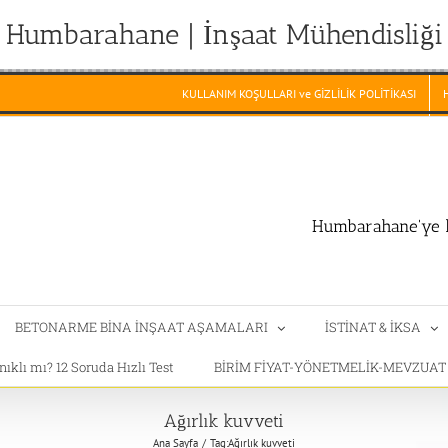
Humbarahane | İnşaat Mühendisliği
KULLANIM KOŞULLARI ve GİZLİLİK POLİTİKASI
Humbarahane'ye h
BETONARME BİNA İNŞAAT AŞAMALARI
İSTİNAT & İKSA
klı mı? 12 Soruda Hızlı Test
BİRİM FİYAT-YÖNETMELİK-MEVZUA
Ağırlık kuvveti
Ana Sayfa
Tag:
Ağırlık kuvveti