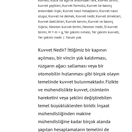
kuvveti
,
Kütle ile ağırlık arasındaki fark
,
Kuvvet birimi
,
kuvvet çeşitleri
,
Kuvvet formülü
,
Kuvvet ile basınç
arasındaki ilişki
,
Kuvvet nasıl hesaplanır
,
Kuvvet nasıl
oluşur
,
Kuvvet ne demek
,
Kuvvet nedir
,
Kuvvet örnekleri
,
Kuvvet özellikleri
,
Kuvvet tanımı
,
Kuvvet ve basınç
ilişkisi
,
Newton kuvvet birimi
,
Newton nedir
,
SI kuvvet
birimi
,
W = m × g
,
Yer çekimi ivmesi
,
Yer çekimi kuvveti
,
Yer çekimi nedir
|
Yorum yok
Kuvvet Nedir? İttiğimiz bir kapının
açılması, bir vincin yük kaldırması,
rüzgarın ağacı sallaması veya bir
otomobilin hızlanması gibi birçok olayın
temelinde kuvvet bulunmaktadır. Fizikte
ve mühendislikte kuvvet, cisimlerin
hareketini veya şeklini değiştirebilen
temel büyüklüklerden biridir. İnşaat
mühendisliğinden makine
mühendisliğine kadar birçok alanda
yapılan hesaplamaların temelini de