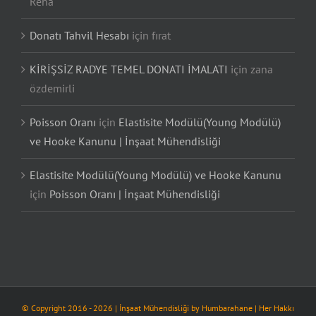
Reha
Donatı Tahvil Hesabı
için
fırat
KİRİŞSİZ RADYE TEMEL DONATI İMALATI
için
zana
özdemirli
Poisson Oranı
için
Elastisite Modülü(Young Modülü)
ve Hooke Kanunu | İnşaat Mühendisliği
Elastisite Modülü(Young Modülü) ve Hooke Kanunu
için
Poisson Oranı | İnşaat Mühendisliği
© Copyright 2016 -
2026
| İnşaat Mühendisliği by
Humbarahane
| Her Hakkı