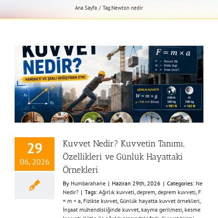
Ana Sayfa
Tag:
Newton nedir
Kuvvet Nedir? Kuvvetin Tanımı,
29
Özellikleri ve Günlük Hayattaki
06, 2026
Örnekleri
By
Humbarahane
|
Haziran 29th, 2026
|
Categories:
Ne
Nedir?
|
Tags:
Ağırlık kuvveti
,
deprem
,
deprem kuvveti
,
F
= m × a
,
Fizikte kuvvet
,
Günlük hayatta kuvvet örnekleri
,
İnşaat mühendisliğinde kuvvet
,
kayma gerilmesi
,
kesme