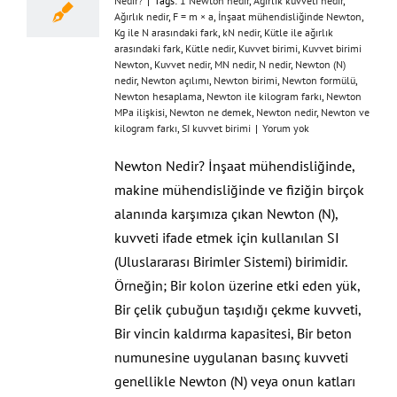
Nedir?
|
Tags:
1 Newton nedir
,
Ağırlık kuvveti nedir
,
Ağırlık nedir
,
F = m × a
,
İnşaat mühendisliğinde Newton
,
Kg ile N arasındaki fark
,
kN nedir
,
Kütle ile ağırlık
arasındaki fark
,
Kütle nedir
,
Kuvvet birimi
,
Kuvvet birimi
Newton
,
Kuvvet nedir
,
MN nedir
,
N nedir
,
Newton (N)
nedir
,
Newton açılımı
,
Newton birimi
,
Newton formülü
,
Newton hesaplama
,
Newton ile kilogram farkı
,
Newton
MPa ilişkisi
,
Newton ne demek
,
Newton nedir
,
Newton ve
kilogram farkı
,
SI kuvvet birimi
|
Yorum yok
Newton Nedir? İnşaat mühendisliğinde,
makine mühendisliğinde ve fiziğin birçok
alanında karşımıza çıkan Newton (N),
kuvveti ifade etmek için kullanılan SI
(Uluslararası Birimler Sistemi) birimidir.
Örneğin; Bir kolon üzerine etki eden yük,
Bir çelik çubuğun taşıdığı çekme kuvveti,
Bir vincin kaldırma kapasitesi, Bir beton
numunesine uygulanan basınç kuvveti
genellikle Newton (N) veya onun katları