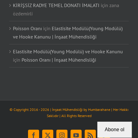
KİRİŞSİZ RADYE TEMEL DONATI İMALATI
için
zana
özdemirli
Poisson Oranı
için
Elastisite Modülü(Young Modülü)
ve Hooke Kanunu | İnşaat Mühendisliği
Elastisite Modülü(Young Modülü) ve Hooke Kanunu
için
Poisson Oranı | İnşaat Mühendisliği
© Copyright 2016 -
2026
| İnşaat Mühendisliği by
Humbarahane
| Her Hakkı
Saklıdır | All Rights Reserved
Abone ol
Facebook
X
Instagram
YouTube
Rss
Tiktok