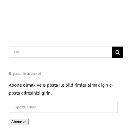
Search
for:
E-posta ile abone ol
Abone olmak ve e-posta ile bildirimler almak için e-
posta adresinizi girin.
E-
posta
Adresi
Abone ol