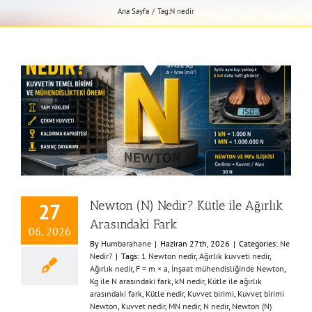
Ana Sayfa
Tag:
N nedir
Newton (N) Nedir? Kütle ile Ağırlık
27
Arasındaki Fark
06, 2026
By
Humbarahane
|
Haziran 27th, 2026
|
Categories:
Ne
Nedir?
|
Tags:
1 Newton nedir
,
Ağırlık kuvveti nedir
,
Ağırlık nedir
,
F = m × a
,
İnşaat mühendisliğinde Newton
,
Kg ile N arasındaki fark
,
kN nedir
,
Kütle ile ağırlık
arasındaki fark
,
Kütle nedir
,
Kuvvet birimi
,
Kuvvet birimi
Newton
,
Kuvvet nedir
,
MN nedir
,
N nedir
,
Newton (N)