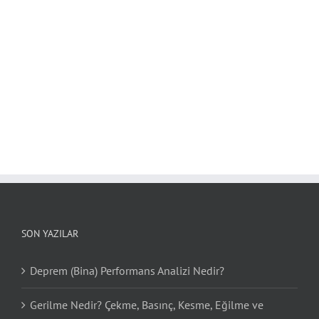
SON YAZILAR
Deprem (Bina) Performans Analizi Nedir?
Gerilme Nedir? Çekme, Basınç, Kesme, Eğilme ve