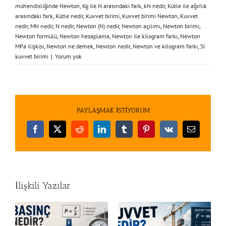
mühendisliğinde Newton
,
Kg ile N arasındaki fark
,
kN nedir
,
Kütle ile ağırlık
arasındaki fark
,
Kütle nedir
,
Kuvvet birimi
,
Kuvvet birimi Newton
,
Kuvvet
nedir
,
MN nedir
,
N nedir
,
Newton (N) nedir
,
Newton açılımı
,
Newton birimi
,
Newton formülü
,
Newton hesaplama
,
Newton ile kilogram farkı
,
Newton
MPa ilişkisi
,
Newton ne demek
,
Newton nedir
,
Newton ve kilogram farkı
,
SI
kuvvet birimi
|
Yorum yok
PAYLAŞMAK İSTİYORUM
Facebook
X
Reddit
LinkedIn
Tumblr
Pinterest
Vk
E-
posta
İlişkili Yazılar