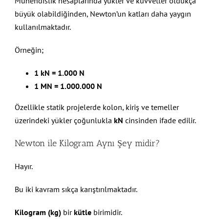
Mühendislik hesaplarında yükler ve kuvvetler oldukça
büyük olabildiğinden, Newton’un katları daha yaygın
kullanılmaktadır.
Örneğin;
1 kN = 1.000 N
1 MN = 1.000.000 N
Özellikle statik projelerde kolon, kiriş ve temeller
üzerindeki yükler çoğunlukla
kN
cinsinden ifade edilir.
Newton ile Kilogram Aynı Şey midir?
Hayır.
Bu iki kavram sıkça karıştırılmaktadır.
Kilogram (kg)
bir
kütle
birimidir.