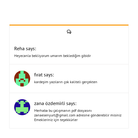
Yorum
Reha says:
Heyecanla bekliyorum umarım beklediğim gibidir
fırat says:
kardeşim yazıların çok kaliteli gerçekten
zana özdemirli says:
Merhaba bu çalışmanın pdf dosyasını
zanaesenyurt@gmail.com
adresine gönderebilir misiniz
Emekleriniz için teşekkürler