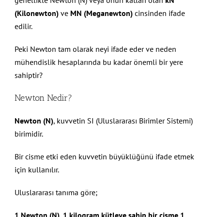
genellikle Newton (N) veya onun katları olan
kN
(Kilonewton)
ve
MN (Meganewton)
cinsinden ifade
edilir.
Peki Newton tam olarak neyi ifade eder ve neden
mühendislik hesaplarında bu kadar önemli bir yere
sahiptir?
Newton Nedir?
Newton (N)
, kuvvetin SI (Uluslararası Birimler Sistemi)
birimidir.
Bir cisme etki eden kuvvetin büyüklüğünü ifade etmek
için kullanılır.
Uluslararası tanıma göre;
1 Newton (N), 1 kilogram kütleye sahip bir cisme 1