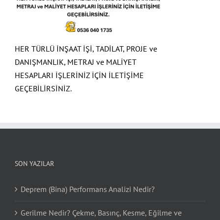
HER TÜRLÜ İNŞAAT İŞİ, TADİLAT, PROJE ve
DANIŞMANLIK, METRAJ ve MALİYET
HESAPLARI İŞLERİNİZ İÇİN İLETİŞİME
GEÇEBİLİRSİNİZ.
SON YAZILAR
Deprem (Bina) Performans Analizi Nedir?
Gerilme Nedir? Çekme, Basınç, Kesme, Eğilme ve