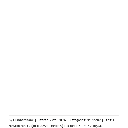
By
Humbarahane
|
Haziran 27th, 2026
|
Categories:
Ne Nedir?
|
Tags:
1
Newton nedir
,
Ağırlık kuvveti nedir
,
Ağırlık nedir
,
F = m × a
,
İnşaat