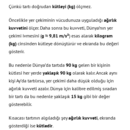
Çünkü tartı doğrudan
kütleyi (kg)
ölçmez.
Öncelikle yer çekiminin vücudunuza uyguladığı
ağırlık
kuvvetini
ölçer. Daha sonra bu kuvveti, Dünya’nın yer
çekimi ivmesini (
g ≈ 9,81 m/s²
) esas alarak
kilogram
(kg)
cinsinden kütleye dönüştürür ve ekranda bu değeri
gösterir.
Bu nedenle Dünya’da tartıda
90 kg
gelen bir kişinin
kütlesi her yerde
yaklaşık 90 kg
olarak kalır. Ancak aynı
kişi Ay’da tartılırsa, yer çekimi daha düşük olduğu için
ağırlık kuvveti azalır. Dünya için kalibre edilmiş sıradan
bir tartı da bu nedenle yaklaşık
15 kg
gibi bir değer
gösterebilir.
Kısacası tartının algıladığı şey
ağırlık kuvveti
, ekranda
gösterdiği ise
kütledir
.