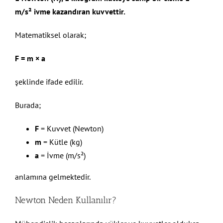
m/s² ivme kazandıran kuvvettir.
Matematiksel olarak;
F = m × a
şeklinde ifade edilir.
Burada;
F
= Kuvvet (Newton)
m
= Kütle (kg)
a
= İvme (m/s²)
anlamına gelmektedir.
Newton Neden Kullanılır?