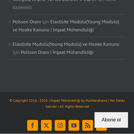
özdemirli
Poisson Oranı
için
Elastisite Modülü(Young Modülü)
ve Hooke Kanunu | İnşaat Mühendisliği
Elastisite Modülü(Young Modülü) ve Hooke Kanunu
için
Poisson Oranı | İnşaat Mühendisliği
© Copyright 2016 -
2026
| İnşaat Mühendisliği by
Humbarahane
| Her Hakkı
Saklıdır | All Rights Reserved
Abone ol
Facebook
X
Instagram
YouTube
Rss
Tiktok