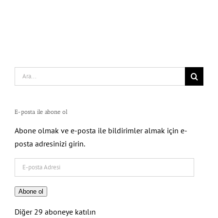
Search
for:
E-posta ile abone ol
Abone olmak ve e-posta ile bildirimler almak için e-
posta adresinizi girin.
E-
posta
Adresi
Abone ol
Diğer 29 aboneye katılın