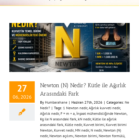
Newton (N) Nedir? Kütle ile Ağırlık
27
Arasındaki Fark
06, 2026
By
Humbarahane
|
Haziran 27th, 2026
|
Categories:
Ne
Nedir?
|
Tags:
1 Newton nedir
,
Ağırlık kuvveti nedir
,
Ağırlık nedir
,
F = m × a
,
İnşaat mühendisliğinde Newton
,
Kg ile N arasındaki fark
,
kN nedir
,
Kütle ile ağırlık
arasındaki fark
,
Kütle nedir
,
Kuvvet birimi
,
Kuvvet birimi
Newton
,
Kuvvet nedir
,
MN nedir
,
N nedir
,
Newton (N)
nedir
,
Newton açılımı
,
Newton birimi
,
Newton formülü
,