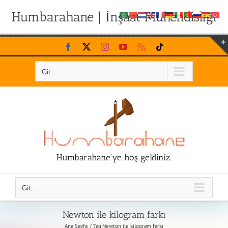
Humbarahane | İnşaat Mühendisliği
Skip
Facebook
X
Instagram
YouTube
Rss
Tiktok
to
content
Git...
Humbarahane'ye hoş geldiniz.
Git...
Newton ile kilogram farkı
Ana Sayfa
Tag:
Newton ile kilogram farkı