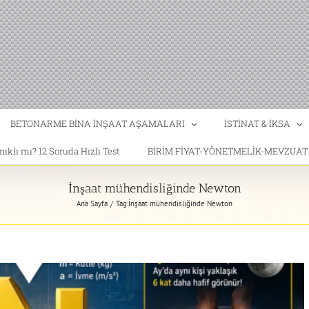
BETONARME BİNA İNŞAAT AŞAMALARI
İSTİNAT & İKSA
klı mı? 12 Soruda Hızlı Test
BİRİM FİYAT-YÖNETMELİK-MEVZUA
İnşaat mühendisliğinde Newton
Ana Sayfa
Tag:
İnşaat mühendisliğinde Newton