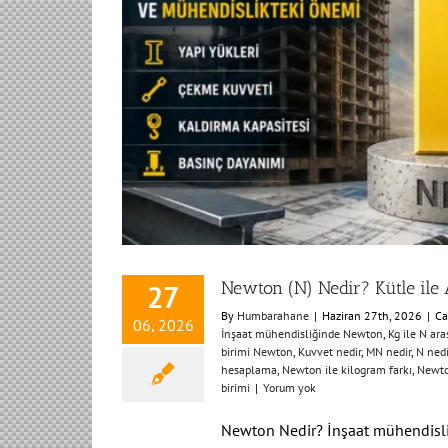
Newton (N) Nedir? Kütle ile 
27
By
Humbarahane
|
Haziran 27th, 2026
|
Ca
06, 2026
İnşaat mühendisliğinde Newton
,
Kg ile N ara
birimi Newton
,
Kuvvet nedir
,
MN nedir
,
N nedi
hesaplama
,
Newton ile kilogram farkı
,
Newto
birimi
|
Yorum yok
Newton Nedir? İnşaat mühendisli