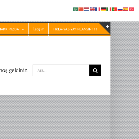
HAKKIMIZDA
İletişim
TIKLA-YAZ-YAYINLANSIN! ! !
Toggle
Sliding
Bar
Area
Search
oş geldiniz.
for: