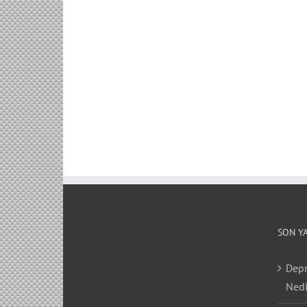
SON Y
Depr
Nedi