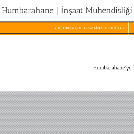
Humbarahane | İnşaat Mühendisliği
KULLANIM KOŞULLARI ve GİZLİLİK POLİTİKASI
Humbarahane'ye h