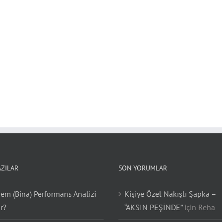
AZILAR
SON YORUMLAR
em (Bina) Performans Analizi
Kişiye Özel Nakışlı Şapka –
r?
“AKSIN PEŞİNDE”
için
Reha