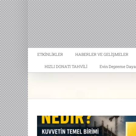
ETKİNLİKLER
HABERLER VE GELİŞMELER
HIZLI DONATI TAHVİLİ
Evin Depreme Dayanı