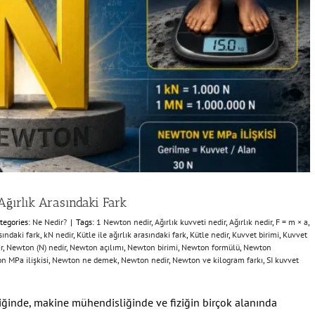
Ağırlık Arasındaki Fark
tegories:
Ne Nedir?
|
Tags:
1 Newton nedir
,
Ağırlık kuvveti nedir
,
Ağırlık nedir
,
F = m × a
,
sındaki fark
,
kN nedir
,
Kütle ile ağırlık arasındaki fark
,
Kütle nedir
,
Kuvvet birimi
,
Kuvvet
r
,
Newton (N) nedir
,
Newton açılımı
,
Newton birimi
,
Newton formülü
,
Newton
n MPa ilişkisi
,
Newton ne demek
,
Newton nedir
,
Newton ve kilogram farkı
,
SI kuvvet
ğinde, makine mühendisliğinde ve fiziğin birçok alanında