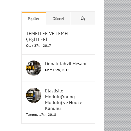
H
H
H
Humbarahane
Humbarahane
,
,
İnşaat
İnşaat
Humbarahane
Humbarahane
Mühendisliği
Mühendisliği
Mühendisliği
H
H
H
H
Mühendisliği
Mühendisliği
Yorum
Popüler
Güncel
TEMELLER VE TEMEL
ÇEŞİTLERİ
Ocak 27th, 2017
Donatı Tahvil Hesabı
Mart 18th, 2018
Elastisite
Modülü(Young
Modülü) ve Hooke
Kanunu
Temmuz 17th, 2018