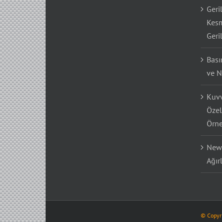
Geri
Kesm
Geri
Bası
ve N
Kuvv
Özel
Örne
Newt
Ağır