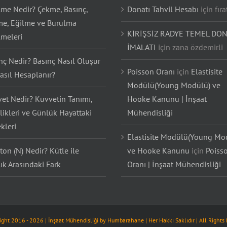
lme Nedir? Çekme, Basınç,
Donatı Tahvil Hesabı
için
fıra
e, Eğilme ve Burulma
KİRİŞSİZ RADYE TEMEL DON
lmeleri
İMALATI
için
zana özdemirli
nç Nedir? Basınç Nasıl Oluşur
Poisson Oranı
için
Elastisite
asıl Hesaplanır?
Modülü(Young Modülü) ve
et Nedir? Kuvvetin Tanımı,
Hooke Kanunu | İnşaat
likleri ve Günlük Hayattaki
Mühendisliği
kleri
Elastisite Modülü(Young Mo
on (N) Nedir? Kütle ile
ve Hooke Kanunu
için
Poiss
lık Arasındaki Fark
Oranı | İnşaat Mühendisliği