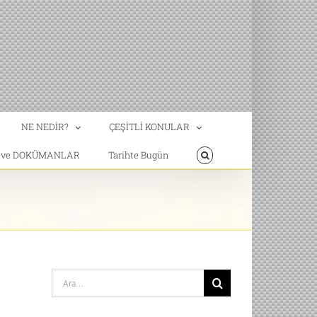
NE NEDİR?
ÇEŞİTLİ KONULAR
T ve DOKÜMANLAR
Tarihte Bugün
Search
for: