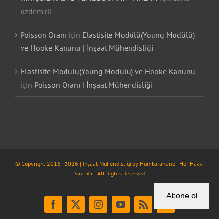
özdemirli
Poisson Oranı
için
Elastisite Modülü(Young Modülü)
ve Hooke Kanunu | İnşaat Mühendisliği
Elastisite Modülü(Young Modülü) ve Hooke Kanunu
için
Poisson Oranı | İnşaat Mühendisliği
© Copyright 2016 -
2026
| İnşaat Mühendisliği by
Humbarahane
| Her Hakkı
Saklıdır | All Rights Reserved
Abone ol
Facebook
X
Instagram
YouTube
Rss
Tiktok