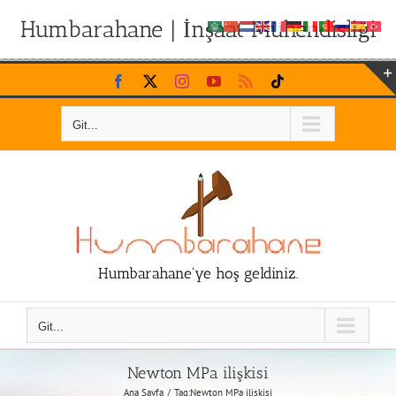
Humbarahane | İnşaat Mühendisliği
Skip
Facebook
X
Instagram
YouTube
Rss
Tiktok
to
content
Git...
Humbarahane'ye hoş geldiniz.
Git...
Newton MPa ilişkisi
Ana Sayfa
Tag:
Newton MPa ilişkisi