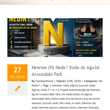
Newton (N) Nedir? Kütle ile Ağırlık
27
Arasındaki Fark
06, 2026
By
Humbarahane
|
Haziran 27th, 2026
|
Categories:
Ne
Nedir?
|
Tags:
1 Newton nedir
,
Ağırlık kuvveti nedir
,
Ağırlık nedir
,
F = m × a
,
İnşaat mühendisliğinde Newton
,
Kg ile N arasındaki fark
,
kN nedir
,
Kütle ile ağırlık
arasındaki fark
,
Kütle nedir
,
Kuvvet birimi
,
Kuvvet birimi
Newton
,
Kuvvet nedir
,
MN nedir
,
N nedir
,
Newton (N)
nedir
,
Newton açılımı
,
Newton birimi
,
Newton formülü
,