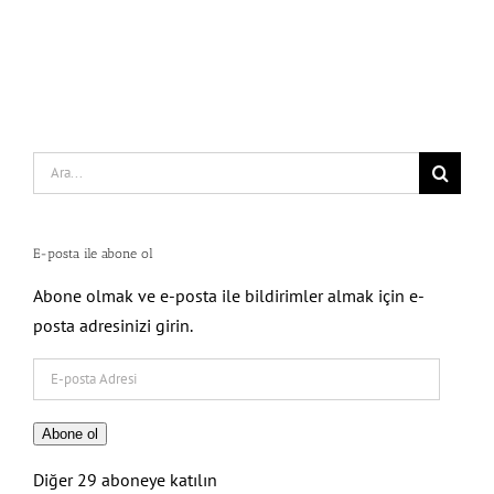
Search
for:
E-posta ile abone ol
Abone olmak ve e-posta ile bildirimler almak için e-
posta adresinizi girin.
E-
posta
Adresi
Abone ol
Diğer 29 aboneye katılın