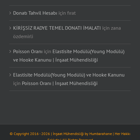
Donatı Tahvil Hesabı
için
fırat
KİRİŞSİZ RADYE TEMEL DONATI İMALATI
için
zana
özdemirli
Poisson Oranı
için
Elastisite Modülü(Young Modülü)
ve Hooke Kanunu | İnşaat Mühendisliği
Elastisite Modülü(Young Modülü) ve Hooke Kanunu
için
Poisson Oranı | İnşaat Mühendisliği
© Copyright 2016 -
2026
| İnşaat Mühendisliği by
Humbarahane
| Her Hakkı
Saklıdır | All Rights Reserved