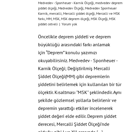
Medvedev - Sponheuer - Karnik Ölçeği
,
medvedev deprem
şiddet ölçeği
,
Medvedev Ölçeği
,
Medvedev Sponheuer
Karnik
,
mercalli
,
Mercalli şiddet ölçeği
,
Mercalli ve MSK
farkı
,
MM
,
MSK
,
MSK deprem ölçeği
,
MSK Ölçeği
,
MSK
şiddet cetveli
|
Yorum yok
Öncelikle deprem şiddeti ve deprem
büyüklüğü arasındaki farkı anlamak
için “Deprem” konulu yazımızı
okuyabilirsiniz. Medvedev - Sponheuer -
Karnik Ölçeği; Değiştirilmiş Mercalli
Şiddet Ölçeği(MM) gibi depremlerin
şiddetini belirlemek için kullanılan bir tür
ölçektir. Kısaltması "MSK" şeklindedir. Aynı
şekilde gözlemsel yollarla belirlenir ve
depremin yarattığı etkiler incelenerek
şiddet değeri elde edilir. Deprem şiddet
derecesi, Mercalli Şiddet Ölçeği'nde
olduğu gibi I ve XII arasında
[...]