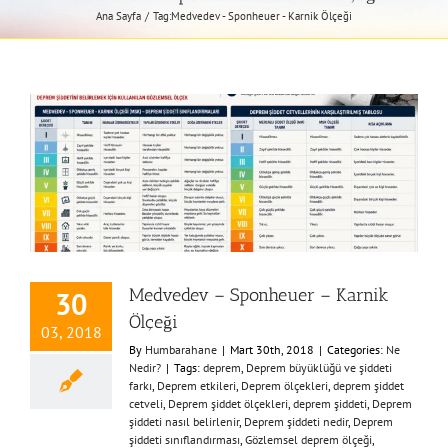
Ana Sayfa
Tag:
Medvedev - Sponheuer - Karnik Ölçeği
Medvedev – Sponheuer – Karnik
30
Ölçeği
03, 2018
By
Humbarahane
|
Mart 30th, 2018
|
Categories:
Ne
Nedir?
|
Tags:
deprem
,
Deprem büyüklüğü ve şiddeti
farkı
,
Deprem etkileri
,
Deprem ölçekleri
,
deprem şiddet
cetveli
,
Deprem şiddet ölçekleri
,
deprem şiddeti
,
Deprem
şiddeti nasıl belirlenir
,
Deprem şiddeti nedir
,
Deprem
şiddeti sınıflandırması
,
Gözlemsel deprem ölçeği
,