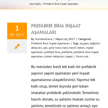
Ana Sayfa
Prefabrik Bina İnşaat Aşamaları
PREFABRİK BİNA İNŞAAT
1
AŞAMALARI
05, 2017
By
Humbarahane
|
Mayıs 1st, 2017
|
Categories:
Prefabrik Bina İnşaat Aşamaları
|
Tags:
alçıpan
,
bağlantı
detayları
,
çatı
,
çelik hasır
,
hasır
,
hasırlı beton
,
inşaat
aşamaları
,
prefabik bina
,
prefabrik
,
prefabrik bina inşaat
aşamaları
,
sistem detayları
,
trapez
|
Yorum yok
Bu menüden basit tek katlı bir prefabrik
yapının yapım aşamaları yani inşaat
aşamalarına ulaşabilirsiniz. Yapımız tek
katlı olup, temel dışında geri kalan
imalatlar prefabrik şeklindedir. Temelimiz
hasırlı donatı, su yalıtımı imalatı sürme su
yalıtımı, temelinde ısı yalıtımı amaçlı xps