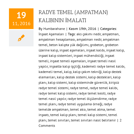
RADYE TEMEL (AMPATMAN)
19
KALIBININ İMALATI
11, 2016
By
Humbarahane
|
Kasım 19th, 2016
|
Categories:
İnşaat Aşamaları
|
Tags:
aks çakımı nedir
,
ampatman
,
ampatman hesaplaması
,
ampatman nedir
,
ampatman
temel
,
beton kalıpta yük dağılımı
,
grobeton
,
grobeton
üzerine kalıp
,
inşaat aşamaları
,
inşaat kalıbı
,
inşaat kalıp
,
inşaat kalıp sistemleri
,
inşaat mühendisliği
,
inşaat
temeli
,
inşaat temeli aşamaları
,
inşaat temeli nasıl
yapılır
,
inşaatta kalıp işçiliği
,
kademeli radye temel kalıbı
,
kademeli temel
,
kalıp
,
kalıp çakım tekniği
,
kalıp destek
elemanları
,
kalıp destek sistemi
,
kalıp destekleri
,
kalıp
planı
,
kalıp sistemi
,
kalıp sisteminde güvenlik
,
kirişsiz
radye temel sistemi
,
radye temel
,
radye temel kalıbı
,
radye temel kalıp sistemi
,
radye temel kesiti
,
radye
temel nasıl yapılır
,
radye temel ölçülendirme
,
radye
temel planı
,
radye temel uygulama örneği
,
radye
temelde ampatman
,
temel aksı
,
temel atma
,
temel
inşaatı
,
temel kalıp planı
,
temel kalıp sistemi
,
temel
planı
,
temel sınırları
,
temel sınırları nasıl belirlenir
|
2
Comments