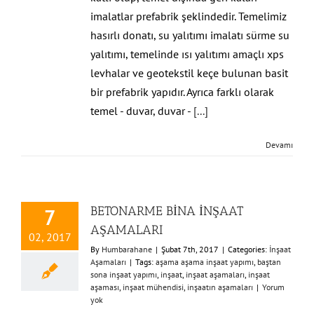
imalatlar prefabrik şeklindedir. Temelimiz
hasırlı donatı, su yalıtımı imalatı sürme su
yalıtımı, temelinde ısı yalıtımı amaçlı xps
levhalar ve geotekstil keçe bulunan basit
bir prefabrik yapıdır. Ayrıca farklı olarak
temel - duvar, duvar -
[...]
Devamı
BETONARME BİNA İNŞAAT
7
AŞAMALARI
02, 2017
By
Humbarahane
|
Şubat 7th, 2017
|
Categories:
İnşaat
Aşamaları
|
Tags:
aşama aşama inşaat yapımı
,
baştan
sona inşaat yapımı
,
inşaat
,
inşaat aşamaları
,
inşaat
aşaması
,
inşaat mühendisi
,
inşaatın aşamaları
|
Yorum
yok