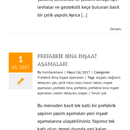
levhalar ve geotekstil keçe bulunan basit
bir çelik yapıdır. Ayrıca
[...]
Devamı
PREFABRİK BİNA İNŞAAT
1
AŞAMALARI
05, 2017
By
Humbarahane
|
Mayıs 1st, 2017
|
Categories:
Prefabrik Bina İnşaat Aşamaları
|
Tags:
alçıpan
,
bağlantı
detayları
,
çatı
,
çelik hasır
,
hasır
,
hasırlı beton
,
inşaat
aşamaları
,
prefabik bina
,
prefabrik
,
prefabrik bina inşaat
aşamaları
,
sistem detayları
,
trapez
|
Yorum yok
Bu menüden basit tek katlı bir prefabrik
yapının yapım aşamaları yani inşaat
aşamalarına ulaşabilirsiniz. Yapımız tek
katlı olup, temel dışında geri kalan