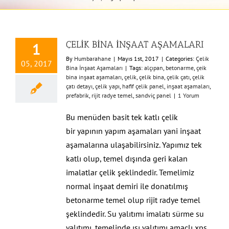
ÇELİK BİNA İNŞAAT AŞAMALARI
1
By
Humbarahane
|
Mayıs 1st, 2017
|
Categories:
Çelik
05, 2017
Bina İnşaat Aşamaları
|
Tags:
alçıpan
,
betonarme
,
çeik
bina inşaat aşamaları
,
çelik
,
çelik bina
,
çelik çatı
,
çelik
çatı detayı
,
çelik yapı
,
hafif çelik panel
,
inşaat aşamaları
,
prefabrik
,
rijit radye temel
,
sandviç panel
|
1 Yorum
Bu menüden basit tek katlı çelik
bir yapının yapım aşamaları yani inşaat
aşamalarına ulaşabilirsiniz. Yapımız tek
katlı olup, temel dışında geri kalan
imalatlar çelik şeklindedir. Temelimiz
normal inşaat demiri ile donatılmış
betonarme temel olup rijit radye temel
şeklindedir. Su yalıtımı imalatı sürme su
yalıtımı, temelinde ısı yalıtımı amaçlı xps