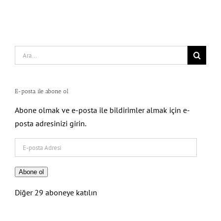
Search
for:
E-posta ile abone ol
Abone olmak ve e-posta ile bildirimler almak için e-
posta adresinizi girin.
E-
posta
Adresi
Abone ol
Diğer 29 aboneye katılın