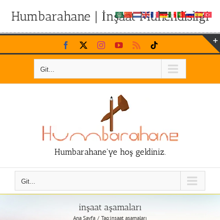
Humbarahane | İnşaat Mühendisliği
Skip
Facebook
X
Instagram
YouTube
Rss
Tiktok
to
content
Git...
Humbarahane'ye hoş geldiniz.
Git...
inşaat aşamaları
Ana Sayfa
Tag:
inşaat aşamaları