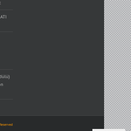
t
ATI
dülü)
on