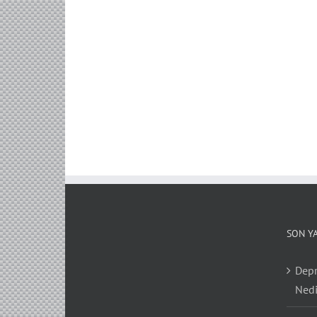
SON Y
Depr
Nedi