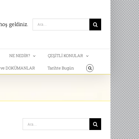
Search
oş geldiniz.
for:
NE NEDİR?
ÇEŞİTLİ KONULAR
T ve DOKÜMANLAR
Tarihte Bugün
Search
for: