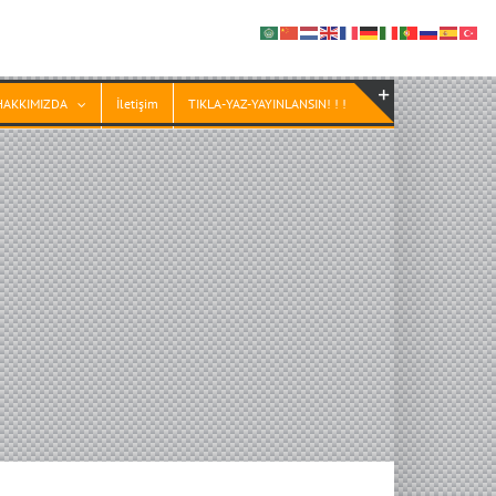
HAKKIMIZDA
İletişim
TIKLA-YAZ-YAYINLANSIN! ! !
Toggle
Sliding
Bar
Area