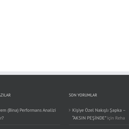
AZILAR
SON YORUMLAR
em (Bina) Performans Analizi
Kişiye Özel Nakışlı Şapka –
r?
“AKSIN PEŞİNDE”
için
Reha