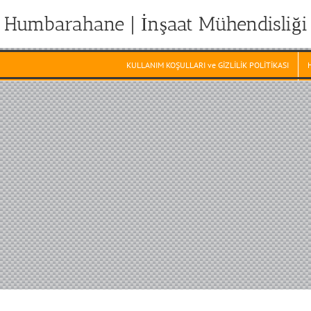
Humbarahane | İnşaat Mühendisliği
KULLANIM KOŞULLARI ve GİZLİLİK POLİTİKASI