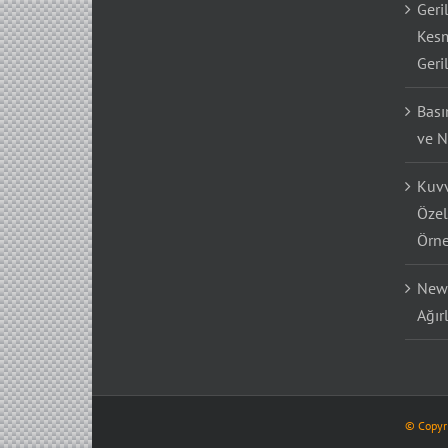
Geri
Kesm
Geri
Bası
ve N
Kuvv
Özel
Örne
Newt
Ağır