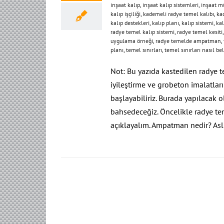
inşaat kalıp
,
inşaat kalıp sistemleri
,
inşaat m
kalıp işçiliği
,
kademeli radye temel kalıbı
,
ka
kalıp destekleri
,
kalıp planı
,
kalıp sistemi
,
kal
radye temel kalıp sistemi
,
radye temel kesiti
uygulama örneği
,
radye temelde ampatman
,
planı
,
temel sınırları
,
temel sınırları nasıl bel
Not: Bu yazıda kastedilen radye te
iyileştirme ve grobeton imalatla
başlayabiliriz. Burada yapılacak 
bahsedeceğiz. Öncelikle radye tem
açıklayalım. Ampatman nedir? As