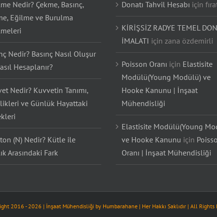
lme Nedir? Çekme, Basınç,
Donatı Tahvil Hesabı
için
fıra
e, Eğilme ve Burulma
KİRİŞSİZ RADYE TEMEL DON
lmeleri
İMALATI
için
zana özdemirli
nç Nedir? Basınç Nasıl Oluşur
Poisson Oranı
için
Elastisite
asıl Hesaplanır?
Modülü(Young Modülü) ve
et Nedir? Kuvvetin Tanımı,
Hooke Kanunu | İnşaat
likleri ve Günlük Hayattaki
Mühendisliği
kleri
Elastisite Modülü(Young Mo
on (N) Nedir? Kütle ile
ve Hooke Kanunu
için
Poiss
lık Arasındaki Fark
Oranı | İnşaat Mühendisliği