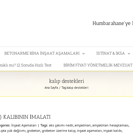
Humbarahane'ye h
BETONARME BİNA İNŞAAT AŞAMALARI
İSTİNAT & İKSA
klı mı? 12 Soruda Hızlı Test
BİRİM FİYAT-YÖNETMELİK-MEVZUA
kalıp destekleri
Ana Sayfa
Tag:
kalıp destekleri
 KALIBININ İMALATI
egories:
İnşaat Aşamaları
|
Tags:
aks çakımı nedir
,
ampatman
,
ampatman hesaplaması
,
ıpta yük dağılımı
,
grobeton
,
grobeton üzerine kalıp
,
inşaat aşamaları
,
inşaat kalıbı
,