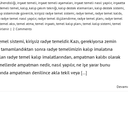
ühendisliği
,
inşaat temeli
,
inşaat temeli aşamaları
,
inşaat temeli nasıl yapılır
,
inşaatta
demeli temel
,
kalıp
,
kalıp çakım tekniği
,
kalıp destek elemanları
,
kalıp destek sistemi
,
ıp sisteminde güvenlik
,
kirişsiz radye temel sistemi
,
radye temel
,
radye temel kalıbı
,
,
radye temel nasıl yapılır
,
radye temel ölçülendirme
,
radye temel planı
,
radye temel
temel aksı
,
temel atma
,
temel inşaatı
,
temel kalıp planı
,
temel kalıp sistemi
,
temel
irlenir
|
2 Comments
mel sistemi, kirişsiz radye temeldir. Kazı, gerekiyorsa zemin
rı tamamlandıktan sonra radye temelimizin kalıp imalatına
olan radye temel kalıp imalatlarından, ampatman kalıbı olarak
ellerde ampatman nedir, nasıl yapılır, ne işe yarar bunu
lında ampatman denilince akla tekil veya
[...]
Devamı