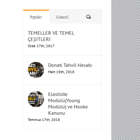
H
H
H
Humbarahane
Humbarahane
,
,
İnşaat
İnşaat
Humbarahane
Humbarahane
Mühendisliği
Mühendisliği
Mühendisliği
H
H
H
H
Mühendisliği
Mühendisliği
Yorum
Popüler
Güncel
TEMELLER VE TEMEL
ÇEŞİTLERİ
Ocak 27th, 2017
Donatı Tahvil Hesabı
Mart 18th, 2018
Elastisite
Modülü(Young
Modülü) ve Hooke
Kanunu
Temmuz 17th, 2018