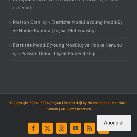
özdemirli
Poisson Oranı
için
Elastisite Modülü(Young Modülü)
ve Hooke Kanunu | İnşaat Mühendisliği
Elastisite Modülü(Young Modülü) ve Hooke Kanunu
için
Poisson Oranı | İnşaat Mühendisliği
© Copyright 2016 -
2026
| İnşaat Mühendisliği by
Humbarahane
| Her Hakkı
Saklıdır | All Rights Reserved
Abone ol
Facebook
X
Instagram
YouTube
Rss
Tiktok