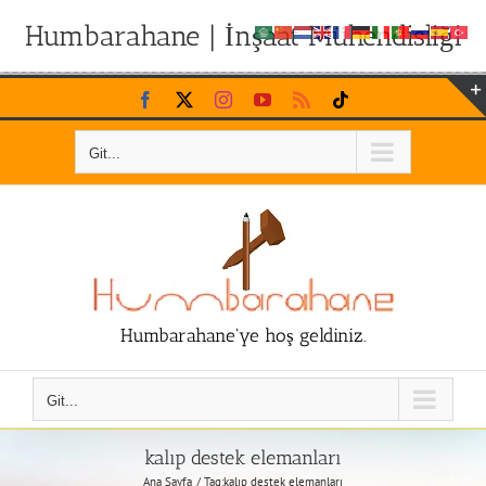
Humbarahane | İnşaat Mühendisliği
Skip
Facebook
X
Instagram
YouTube
Rss
Tiktok
to
content
Git...
Humbarahane'ye hoş geldiniz.
Git...
kalıp destek elemanları
Ana Sayfa
Tag:
kalıp destek elemanları