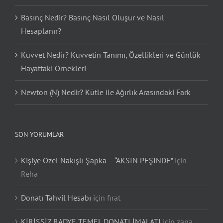
Basınç Nedir? Basınç Nasıl Oluşur ve Nasıl
Hesaplanır?
Kuvvet Nedir? Kuvvetin Tanımı, Özellikleri ve Günlük
Hayattaki Örnekleri
Newton (N) Nedir? Kütle ile Ağırlık Arasındaki Fark
SON YORUMLAR
Kişiye Özel Nakışlı Şapka – “AKSIN PEŞİNDE”
için
Reha
Donatı Tahvil Hesabı
için
fırat
KİRİŞSİZ RADYE TEMEL DONATI İMALATI
için
zana