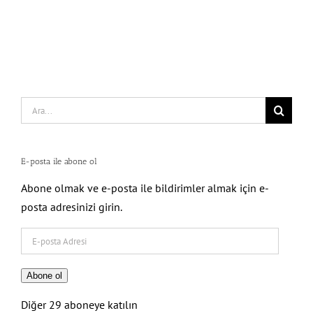
Search
for:
E-posta ile abone ol
Abone olmak ve e-posta ile bildirimler almak için e-
posta adresinizi girin.
E-
posta
Adresi
Abone ol
Diğer 29 aboneye katılın