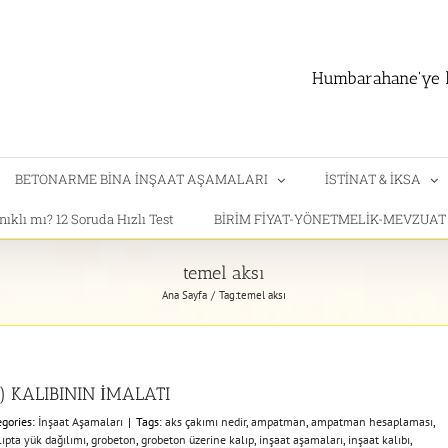
Humbarahane'ye h
BETONARME BİNA İNŞAAT AŞAMALARI
İSTİNAT & İKSA
klı mı? 12 Soruda Hızlı Test
BİRİM FİYAT-YÖNETMELİK-MEVZUA
temel aksı
Ana Sayfa
Tag:
temel aksı
 KALIBININ İMALATI
egories:
İnşaat Aşamaları
|
Tags:
aks çakımı nedir
,
ampatman
,
ampatman hesaplaması
,
ıpta yük dağılımı
,
grobeton
,
grobeton üzerine kalıp
,
inşaat aşamaları
,
inşaat kalıbı
,