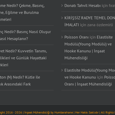
lme Nedir? Çekme, Basınç,
Donatı Tahvil Hesabı
için
fıra
e, Eğilme ve Burulma
KİRİŞSİZ RADYE TEMEL DON
lmeleri
İMALATI
için
zana özdemirli
nç Nedir? Basınç Nasıl Oluşur
Poisson Oranı
için
Elastisite
asıl Hesaplanır?
Modülü(Young Modülü) ve
et Nedir? Kuvvetin Tanımı,
Hooke Kanunu | İnşaat
likleri ve Günlük Hayattaki
Mühendisliği
kleri
Elastisite Modülü(Young Mo
on (N) Nedir? Kütle ile
ve Hooke Kanunu
için
Poiss
lık Arasındaki Fark
Oranı | İnşaat Mühendisliği