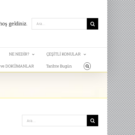
Search
oş geldiniz.
for:
NE NEDİR?
ÇEŞİTLİ KONULAR
T ve DOKÜMANLAR
Tarihte Bugün
Search
for: