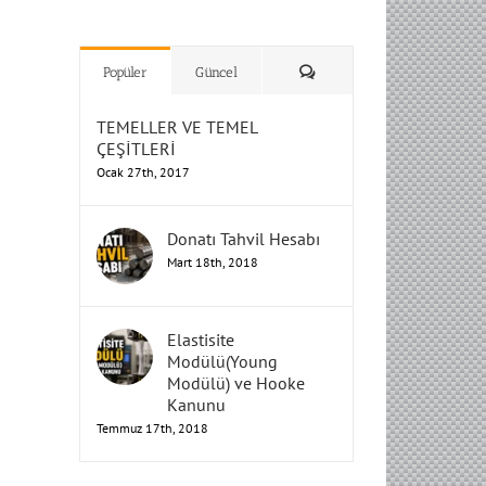
H
H
H
Humbarahane
Humbarahane
,
,
İnşaat
İnşaat
Humbarahane
Humbarahane
Mühendisliği
Mühendisliği
Mühendisliği
H
H
H
H
Mühendisliği
Mühendisliği
Yorum
Popüler
Güncel
TEMELLER VE TEMEL
ÇEŞİTLERİ
Ocak 27th, 2017
Donatı Tahvil Hesabı
Mart 18th, 2018
Elastisite
Modülü(Young
Modülü) ve Hooke
Kanunu
Temmuz 17th, 2018