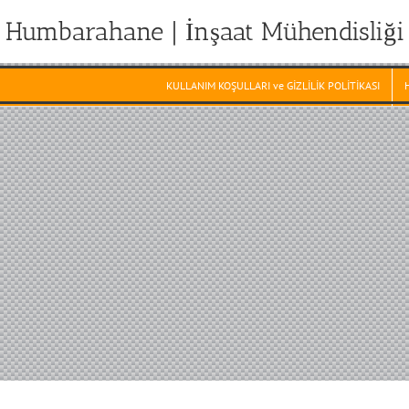
Humbarahane | İnşaat Mühendisliği
KULLANIM KOŞULLARI ve GİZLİLİK POLİTİKASI