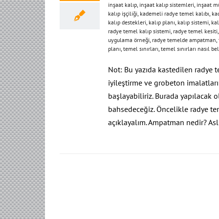
inşaat kalıp
,
inşaat kalıp sistemleri
,
inşaat m
kalıp işçiliği
,
kademeli radye temel kalıbı
,
ka
kalıp destekleri
,
kalıp planı
,
kalıp sistemi
,
kal
radye temel kalıp sistemi
,
radye temel kesiti
uygulama örneği
,
radye temelde ampatman
,
planı
,
temel sınırları
,
temel sınırları nasıl bel
Not: Bu yazıda kastedilen radye te
iyileştirme ve grobeton imalatla
başlayabiliriz. Burada yapılacak 
bahsedeceğiz. Öncelikle radye tem
açıklayalım. Ampatman nedir? As