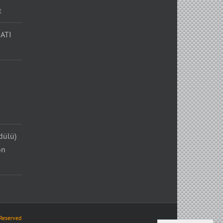
t
ATI
dülü)
on