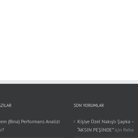
AZILAR
SON YORUMLAR
em (Bina) Performans Analizi
Kişiye Özel Nakışlı Şapka –
r?
“AKSIN PEŞİNDE”
için
Reha