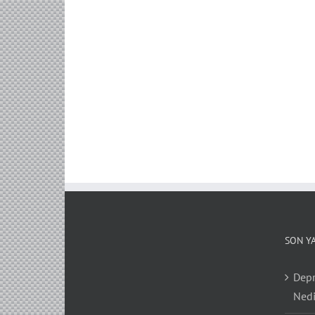
SON Y
Depr
Nedi