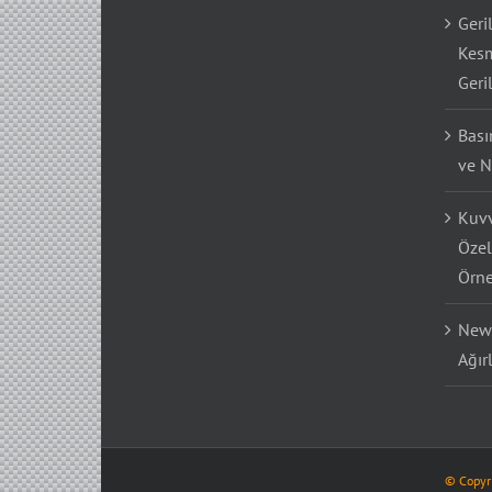
Geri
Kesm
Geri
Bası
ve N
Kuvv
Özel
Örne
Newt
Ağır