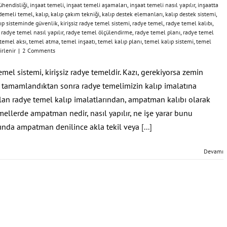
ühendisliği
,
inşaat temeli
,
inşaat temeli aşamaları
,
inşaat temeli nasıl yapılır
,
inşaatta
demeli temel
,
kalıp
,
kalıp çakım tekniği
,
kalıp destek elemanları
,
kalıp destek sistemi
,
ıp sisteminde güvenlik
,
kirişsiz radye temel sistemi
,
radye temel
,
radye temel kalıbı
,
,
radye temel nasıl yapılır
,
radye temel ölçülendirme
,
radye temel planı
,
radye temel
temel aksı
,
temel atma
,
temel inşaatı
,
temel kalıp planı
,
temel kalıp sistemi
,
temel
irlenir
|
2 Comments
mel sistemi, kirişsiz radye temeldir. Kazı, gerekiyorsa zemin
rı tamamlandıktan sonra radye temelimizin kalıp imalatına
olan radye temel kalıp imalatlarından, ampatman kalıbı olarak
ellerde ampatman nedir, nasıl yapılır, ne işe yarar bunu
lında ampatman denilince akla tekil veya
[...]
Devamı