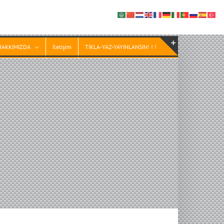
HAKKIMIZDA
İletişim
TIKLA-YAZ-YAYINLANSIN! ! !
Toggle
Sliding
Bar
Area