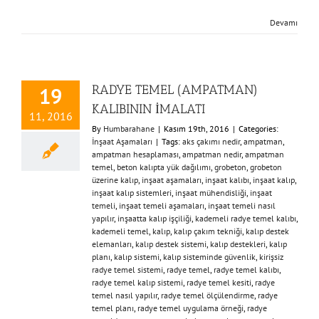
Devamı
RADYE TEMEL (AMPATMAN)
19
KALIBININ İMALATI
11, 2016
By
Humbarahane
|
Kasım 19th, 2016
|
Categories:
İnşaat Aşamaları
|
Tags:
aks çakımı nedir
,
ampatman
,
ampatman hesaplaması
,
ampatman nedir
,
ampatman
temel
,
beton kalıpta yük dağılımı
,
grobeton
,
grobeton
üzerine kalıp
,
inşaat aşamaları
,
inşaat kalıbı
,
inşaat kalıp
,
inşaat kalıp sistemleri
,
inşaat mühendisliği
,
inşaat
temeli
,
inşaat temeli aşamaları
,
inşaat temeli nasıl
yapılır
,
inşaatta kalıp işçiliği
,
kademeli radye temel kalıbı
,
kademeli temel
,
kalıp
,
kalıp çakım tekniği
,
kalıp destek
elemanları
,
kalıp destek sistemi
,
kalıp destekleri
,
kalıp
planı
,
kalıp sistemi
,
kalıp sisteminde güvenlik
,
kirişsiz
radye temel sistemi
,
radye temel
,
radye temel kalıbı
,
radye temel kalıp sistemi
,
radye temel kesiti
,
radye
temel nasıl yapılır
,
radye temel ölçülendirme
,
radye
temel planı
,
radye temel uygulama örneği
,
radye