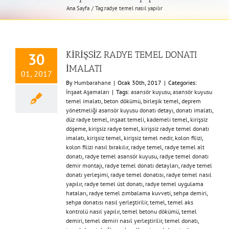
Ana Sayfa
Tag:
radye temel nasıl yapılır
KİRİŞSİZ RADYE TEMEL DONATI
30
İMALATI
01, 2017
By
Humbarahane
|
Ocak 30th, 2017
|
Categories:
İnşaat Aşamaları
|
Tags:
asansör kuyusu
,
asansör kuyusu
temel imalatı
,
beton dökümü
,
birleşik temel
,
deprem
yönetmeliği asansör kuyusu donatı detayı
,
donatı imalatı
,
düz radye temel
,
inşaat temeli
,
kademeli temel
,
kirişsiz
döşeme
,
kirişsiz radye temel
,
kirişsiz radye temel donatı
imalatı
,
kirişsiz temel
,
kirişsiz temel nedir
,
kolon filizi
,
kolon filizi nasıl bırakılır
,
radye temel
,
radye temel alt
donatı
,
radye temel asansör kuyusu
,
radye temel donatı
demir montajı
,
radye temel donatı detayları
,
radye temel
donatı yerleşimi
,
radye temel donatısı
,
radye temel nasıl
yapılır
,
radye temel üst donatı
,
radye temel uygulama
hataları
,
radye temel zımbalama kuvveti
,
sehpa demiri
,
sehpa donatısı nasıl yerleştirilir
,
temel
,
temel aks
kontrolü nasıl yapılır
,
temel betonu dökümü
,
temel
demiri
,
temel demiri nasıl yerleştirilir
,
temel donatı
,