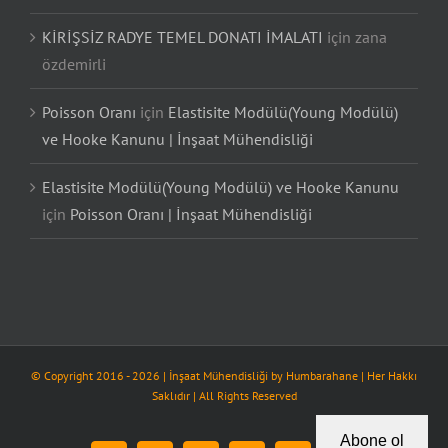
KİRİŞSİZ RADYE TEMEL DONATI İMALATI
için
zana
özdemirli
Poisson Oranı
için
Elastisite Modülü(Young Modülü)
ve Hooke Kanunu | İnşaat Mühendisliği
Elastisite Modülü(Young Modülü) ve Hooke Kanunu
için
Poisson Oranı | İnşaat Mühendisliği
© Copyright 2016 -
2026
| İnşaat Mühendisliği by
Humbarahane
| Her Hakkı
Saklıdır | All Rights Reserved
Abone ol