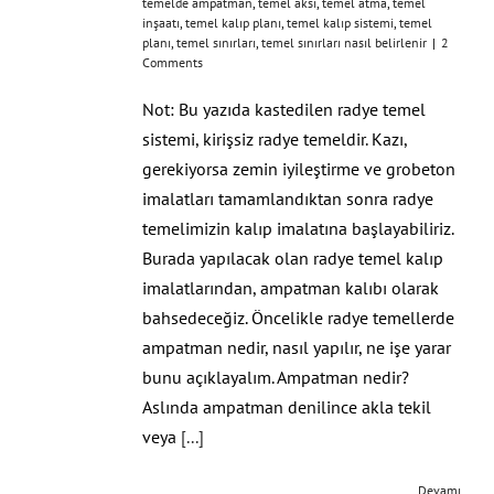
temelde ampatman
,
temel aksı
,
temel atma
,
temel
inşaatı
,
temel kalıp planı
,
temel kalıp sistemi
,
temel
planı
,
temel sınırları
,
temel sınırları nasıl belirlenir
|
2
Comments
Not: Bu yazıda kastedilen radye temel
sistemi, kirişsiz radye temeldir. Kazı,
gerekiyorsa zemin iyileştirme ve grobeton
imalatları tamamlandıktan sonra radye
temelimizin kalıp imalatına başlayabiliriz.
Burada yapılacak olan radye temel kalıp
imalatlarından, ampatman kalıbı olarak
bahsedeceğiz. Öncelikle radye temellerde
ampatman nedir, nasıl yapılır, ne işe yarar
bunu açıklayalım. Ampatman nedir?
Aslında ampatman denilince akla tekil
veya
[...]
Devamı