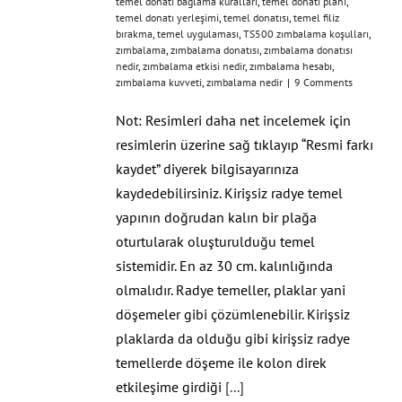
temel donatı bağlama kuralları
,
temel donatı planı
,
temel donatı yerleşimi
,
temel donatısı
,
temel filiz
bırakma
,
temel uygulaması
,
TS500 zımbalama koşulları
,
zımbalama
,
zımbalama donatısı
,
zımbalama donatısı
nedir
,
zımbalama etkisi nedir
,
zımbalama hesabı
,
zımbalama kuvveti
,
zımbalama nedir
|
9 Comments
Not: Resimleri daha net incelemek için
resimlerin üzerine sağ tıklayıp “Resmi farkı
kaydet” diyerek bilgisayarınıza
kaydedebilirsiniz. Kirişsiz radye temel
yapının doğrudan kalın bir plağa
oturtularak oluşturulduğu temel
sistemidir. En az 30 cm. kalınlığında
olmalıdır. Radye temeller, plaklar yani
döşemeler gibi çözümlenebilir. Kirişsiz
plaklarda da olduğu gibi kirişsiz radye
temellerde döşeme ile kolon direk
etkileşime girdiği
[...]