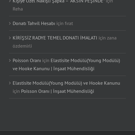
Kişiye Özel Nakışlı Şapka – “AKSIN PEŞİNDE”
için
Reha
Donatı Tahvil Hesabı
için
fırat
KİRİŞSİZ RADYE TEMEL DONATI İMALATI
için
zana
özdemirli
Poisson Oranı
için
Elastisite Modülü(Young Modülü)
ve Hooke Kanunu | İnşaat Mühendisliği
Elastisite Modülü(Young Modülü) ve Hooke Kanunu
için
Poisson Oranı | İnşaat Mühendisliği