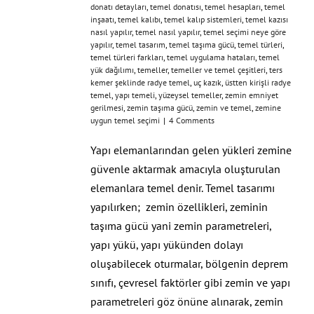
donatı detayları
,
temel donatısı
,
temel hesapları
,
temel
inşaatı
,
temel kalıbı
,
temel kalıp sistemleri
,
temel kazısı
nasıl yapılır
,
temel nasıl yapılır
,
temel seçimi neye göre
yapılır
,
temel tasarım
,
temel taşıma gücü
,
temel türleri
,
temel türleri farkları
,
temel uygulama hataları
,
temel
yük dağılımı
,
temeller
,
temeller ve temel çeşitleri
,
ters
kemer şeklinde radye temel
,
uç kazık
,
üstten kirişli radye
temel
,
yapı temeli
,
yüzeysel temeller
,
zemin emniyet
gerilmesi
,
zemin taşıma gücü
,
zemin ve temel
,
zemine
uygun temel seçimi
|
4 Comments
Yapı elemanlarından gelen yükleri zemine
güvenle aktarmak amacıyla oluşturulan
elemanlara temel denir. Temel tasarımı
yapılırken; zemin özellikleri, zeminin
taşıma gücü yani zemin parametreleri,
yapı yükü, yapı yükünden dolayı
oluşabilecek oturmalar, bölgenin deprem
sınıfı, çevresel faktörler gibi zemin ve yapı
parametreleri göz önüne alınarak, zemin