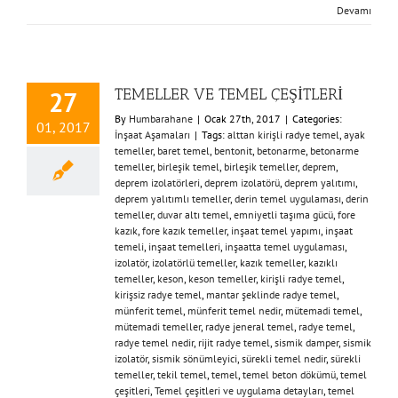
Devamı
TEMELLER VE TEMEL ÇEŞİTLERİ
27
By
Humbarahane
|
Ocak 27th, 2017
|
Categories:
01, 2017
İnşaat Aşamaları
|
Tags:
alttan kirişli radye temel
,
ayak
temeller
,
baret temel
,
bentonit
,
betonarme
,
betonarme
temeller
,
birleşik temel
,
birleşik temeller
,
deprem
,
deprem izolatörleri
,
deprem izolatörü
,
deprem yalıtımı
,
deprem yalıtımlı temeller
,
derin temel uygulaması
,
derin
temeller
,
duvar altı temel
,
emniyetli taşıma gücü
,
fore
kazık
,
fore kazık temeller
,
inşaat temel yapımı
,
inşaat
temeli
,
inşaat temelleri
,
inşaatta temel uygulaması
,
izolatör
,
izolatörlü temeller
,
kazık temeller
,
kazıklı
temeller
,
keson
,
keson temeller
,
kirişli radye temel
,
kirişsiz radye temel
,
mantar şeklinde radye temel
,
münferit temel
,
münferit temel nedir
,
mütemadi temel
,
mütemadi temeller
,
radye jeneral temel
,
radye temel
,
radye temel nedir
,
rijit radye temel
,
sismik damper
,
sismik
izolatör
,
sismik sönümleyici
,
sürekli temel nedir
,
sürekli
temeller
,
tekil temel
,
temel
,
temel beton dökümü
,
temel
çeşitleri
,
Temel çeşitleri ve uygulama detayları
,
temel