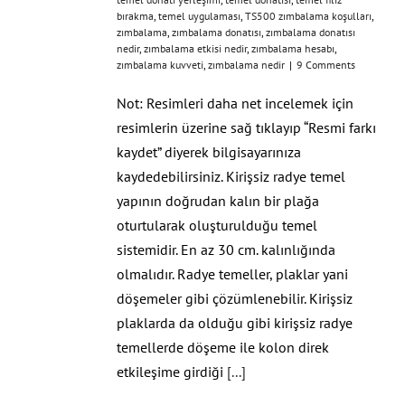
bırakma
,
temel uygulaması
,
TS500 zımbalama koşulları
,
zımbalama
,
zımbalama donatısı
,
zımbalama donatısı
nedir
,
zımbalama etkisi nedir
,
zımbalama hesabı
,
zımbalama kuvveti
,
zımbalama nedir
|
9 Comments
Not: Resimleri daha net incelemek için
resimlerin üzerine sağ tıklayıp “Resmi farkı
kaydet” diyerek bilgisayarınıza
kaydedebilirsiniz. Kirişsiz radye temel
yapının doğrudan kalın bir plağa
oturtularak oluşturulduğu temel
sistemidir. En az 30 cm. kalınlığında
olmalıdır. Radye temeller, plaklar yani
döşemeler gibi çözümlenebilir. Kirişsiz
plaklarda da olduğu gibi kirişsiz radye
temellerde döşeme ile kolon direk
etkileşime girdiği
[...]