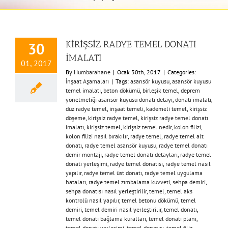
KİRİŞSİZ RADYE TEMEL DONATI
30
İMALATI
01, 2017
By
Humbarahane
|
Ocak 30th, 2017
|
Categories:
İnşaat Aşamaları
|
Tags:
asansör kuyusu
,
asansör kuyusu
temel imalatı
,
beton dökümü
,
birleşik temel
,
deprem
yönetmeliği asansör kuyusu donatı detayı
,
donatı imalatı
,
düz radye temel
,
inşaat temeli
,
kademeli temel
,
kirişsiz
döşeme
,
kirişsiz radye temel
,
kirişsiz radye temel donatı
imalatı
,
kirişsiz temel
,
kirişsiz temel nedir
,
kolon filizi
,
kolon filizi nasıl bırakılır
,
radye temel
,
radye temel alt
donatı
,
radye temel asansör kuyusu
,
radye temel donatı
demir montajı
,
radye temel donatı detayları
,
radye temel
donatı yerleşimi
,
radye temel donatısı
,
radye temel nasıl
yapılır
,
radye temel üst donatı
,
radye temel uygulama
hataları
,
radye temel zımbalama kuvveti
,
sehpa demiri
,
sehpa donatısı nasıl yerleştirilir
,
temel
,
temel aks
kontrolü nasıl yapılır
,
temel betonu dökümü
,
temel
demiri
,
temel demiri nasıl yerleştirilir
,
temel donatı
,
temel donatı bağlama kuralları
,
temel donatı planı
,
temel donatı yerleşimi
,
temel donatısı
,
temel filiz