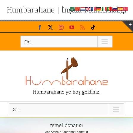
Humbarahane | İnşaat Mühendisliği
Skip
Facebook
X
Instagram
YouTube
Rss
Tiktok
to
content
Git...
Humbarahane'ye hoş geldiniz.
Git...
temel donatısı
Ana Sayfa
Tag:
temel donatısı