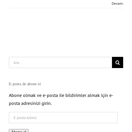
Devamı
Search
for:
E-posta ile abone ol
Abone olmak ve e-posta ile bildirimler almak için e-
posta adresinizi girin.
E-
posta
Adresi