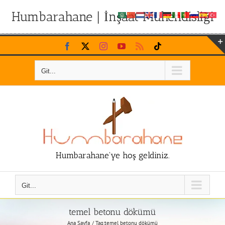
Humbarahane | İnşaat Mühendisliği
Skip
Facebook
X
Instagram
YouTube
Rss
Tiktok
to
content
Git...
Humbarahane'ye hoş geldiniz.
Git...
temel betonu dökümü
Ana Sayfa
Tag:
temel betonu dökümü