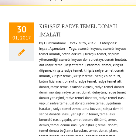
KİRİŞSİZ RADYE TEMEL DONATI
30
İMALATI
01, 2017
By
Humbarahane
|
Ocak 30th, 2017
|
Categories:
İnşaat Aşamaları
|
Tags:
asansör kuyusu
,
asansör kuyusu
temel imalatı
,
beton dökümü
,
birleşik temel
,
deprem
yönetmeliği asansör kuyusu donatı detayı
,
donatı imalatı
,
düz radye temel
,
inşaat temeli
,
kademeli temel
,
kirişsiz
döşeme
,
kirişsiz radye temel
,
kirişsiz radye temel donatı
imalatı
,
kirişsiz temel
,
kirişsiz temel nedir
,
kolon filizi
,
kolon filizi nasıl bırakılır
,
radye temel
,
radye temel alt
donatı
,
radye temel asansör kuyusu
,
radye temel donatı
demir montajı
,
radye temel donatı detayları
,
radye temel
donatı yerleşimi
,
radye temel donatısı
,
radye temel nasıl
yapılır
,
radye temel üst donatı
,
radye temel uygulama
hataları
,
radye temel zımbalama kuvveti
,
sehpa demiri
,
sehpa donatısı nasıl yerleştirilir
,
temel
,
temel aks
kontrolü nasıl yapılır
,
temel betonu dökümü
,
temel
demiri
,
temel demiri nasıl yerleştirilir
,
temel donatı
,
temel donatı bağlama kuralları
,
temel donatı planı
,
temel donatı yerleşimi
,
temel donatısı
,
temel filiz