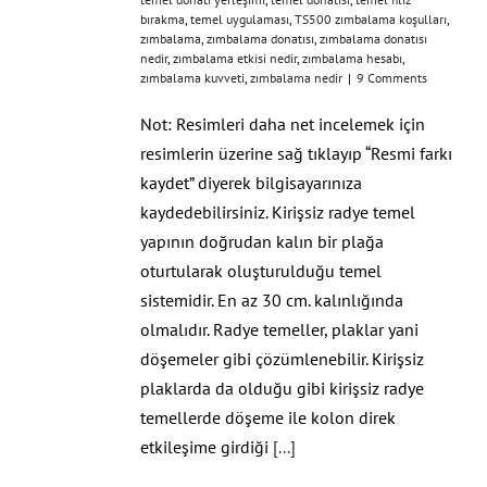
bırakma
,
temel uygulaması
,
TS500 zımbalama koşulları
,
zımbalama
,
zımbalama donatısı
,
zımbalama donatısı
nedir
,
zımbalama etkisi nedir
,
zımbalama hesabı
,
zımbalama kuvveti
,
zımbalama nedir
|
9 Comments
Not: Resimleri daha net incelemek için
resimlerin üzerine sağ tıklayıp “Resmi farkı
kaydet” diyerek bilgisayarınıza
kaydedebilirsiniz. Kirişsiz radye temel
yapının doğrudan kalın bir plağa
oturtularak oluşturulduğu temel
sistemidir. En az 30 cm. kalınlığında
olmalıdır. Radye temeller, plaklar yani
döşemeler gibi çözümlenebilir. Kirişsiz
plaklarda da olduğu gibi kirişsiz radye
temellerde döşeme ile kolon direk
etkileşime girdiği
[...]