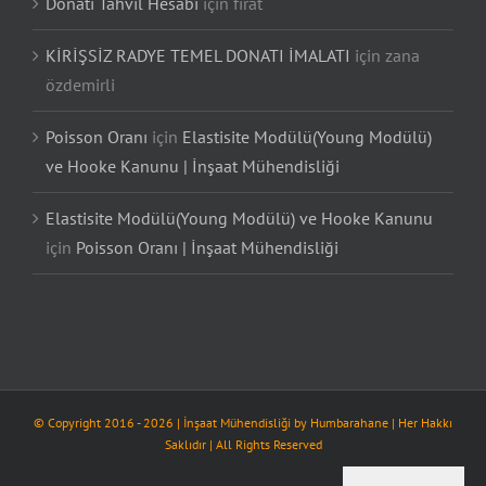
Donatı Tahvil Hesabı
için
fırat
KİRİŞSİZ RADYE TEMEL DONATI İMALATI
için
zana
özdemirli
Poisson Oranı
için
Elastisite Modülü(Young Modülü)
ve Hooke Kanunu | İnşaat Mühendisliği
Elastisite Modülü(Young Modülü) ve Hooke Kanunu
için
Poisson Oranı | İnşaat Mühendisliği
© Copyright 2016 -
2026
| İnşaat Mühendisliği by
Humbarahane
| Her Hakkı
Saklıdır | All Rights Reserved